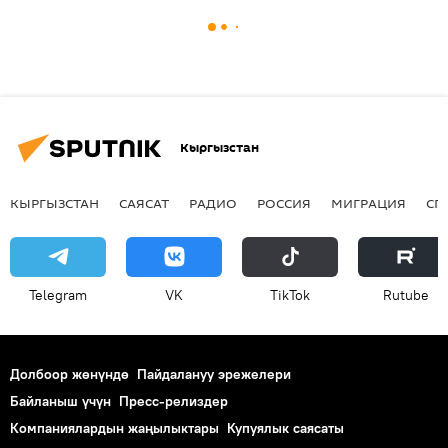
Кыргызстан
КЫРГЫЗСТАН
САЯСАТ
РАДИО
РОССИЯ
МИГРАЦИЯ
СП
Telegram
VK
ТikТоk
Rutube
Долбоор жөнүндө
Пайдалануу эрежелери
Байланыш үчүн
Пресс-релиздер
Компаниялардын жаңылыктары
Купуялык саясаты