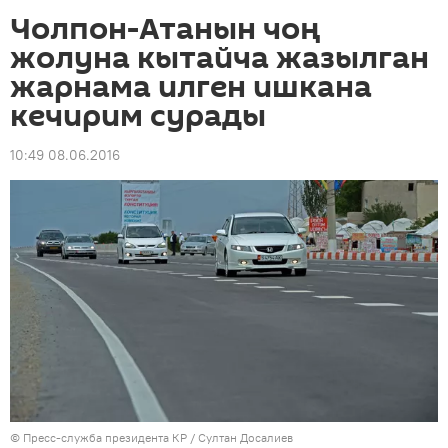
Чолпон-Атанын чоң
жолуна кытайча жазылган
жарнама илген ишкана
кечирим сурады
10:49 08.06.2016
©
Пресс-служба президента КР / Султан Досалиев