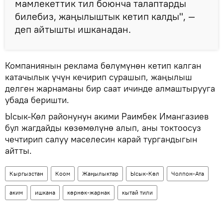
мамлекеттик тил боюнча талаптарды
билебиз, жаңылыштык кетип калды", —
деп айтышты ишканадан.
Компаниянын реклама бөлүмүнөн кетип калган
катачылык үчүн кечирип сурашып, жаңылыш
делген жарнаманы бир саат ичинде алмаштырууга
убада беришти.
Ысык-Көл районунун акими Раимбек Имангазиев
бул жагдайды көзөмөлүнө алып, аны токтоосуз
чечтирип салуу маселесин карай тургандыгын
айтты.
Кыргызстан
Коом
Жаңылыктар
Ысык-Көл
Чолпон-Ата
аким
ишкана
көрнөк-жарнак
кытай тили