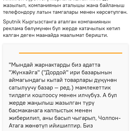
жазылып, компаниянын аталышы жана байланыш
телефондору латын тамгалары менен көрсөтүлгөн.
Sputnik Кыргызстанга аталган компаниянын
реклама бөлүмүнөн бул жерде катачылык кетип
калган деген маанайда маалымат беришти.
"Мындай жарнактарды биз адатта
"Жунхайга" ("Дордой" ири базарынын
аймагындагы кытай товарлары дүңүнөн
сатылуучу базар — ред.) мамлекеттик
тилдеги коштоосу менен илчүбүз. А бул
жерде жаңылыш жазылган түрү
басмаканага калпыстык менен
жиберилип, аны басып чыгарып, Чолпон-
Атага жөнөтүп ийишиптир. Биз