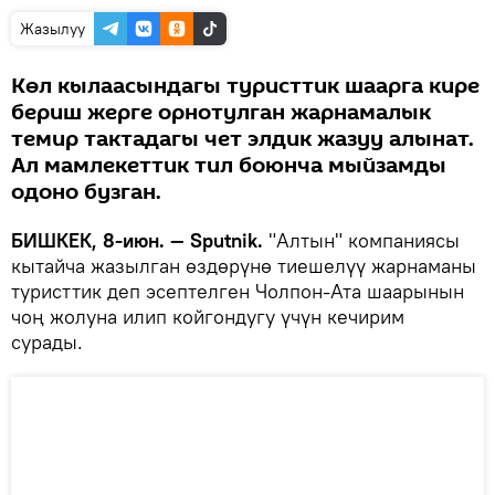
Жазылуу
Көл кылаасындагы туристтик шаарга кире
бериш жерге орнотулган жарнамалык
темир тактадагы чет элдик жазуу алынат.
Ал мамлекеттик тил боюнча мыйзамды
одоно бузган.
БИШКЕК, 8-июн. — Sputnik.
"Алтын" компаниясы
кытайча жазылган өздөрүнө тиешелүү жарнаманы
туристтик деп эсептелген Чолпон-Ата шаарынын
чоң жолуна илип койгондугу үчүн кечирим
сурады.