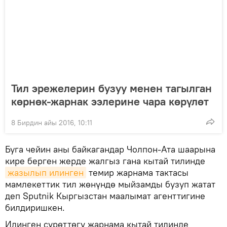
Тил эрежелерин бузуу менен тагылган
көрнөк-жарнак ээлерине чара көрүлөт
8 Бирдин айы 2016, 10:11
Буга чейин аны байкагандар Чолпон-Ата шаарына
кире берген жерде жалгыз гана кытай тилинде
жазылып илинген
темир жарнама тактасы
мамлекеттик тил жөнүндө мыйзамды бузуп жатат
деп Sputnik Кыргызстан маалымат агенттигине
билдиришкен.
Илинген сүрөттөгү жарнама кытай тилинде