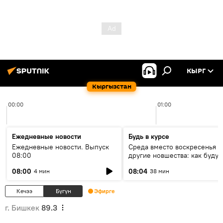
КЫРГ
Кыргызстан
00:00
01:00
Ежедневные новости
Будь в курсе
Ежедневные новости. Выпуск
Среда вместо воскресенья и
08:00
другие новшества: как будут
проходить выборы в КР?
08:00
08:04
4 мин
38 мин
Кечээ
Бүгүн
Эфирге
г. Бишкек
89.3