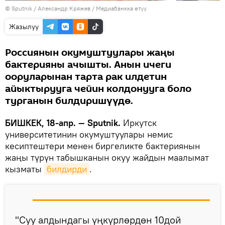
©
Sputnik
/ Александр Кряжев
/
Медиабанкка өтүү
Жазылуу
Россиянын окумуштуулары жаңы
бактерияны ачышты. Анын ичеги
ооруларынан тарта рак илдетин
айыктырууга чейин колдонууга боло
турганын билдиришүүдө.
БИШКЕК, 18-апр. — Sputnik.
Иркутск
университетинин окумуштуулары немис
кесиптештери менен биргеликте бактериянын
жаңы түрүн табышканын окуу жайдын маалымат
кызматы
билдирди
.
"Суу алдындагы үңкүрлөрдөн 10дой