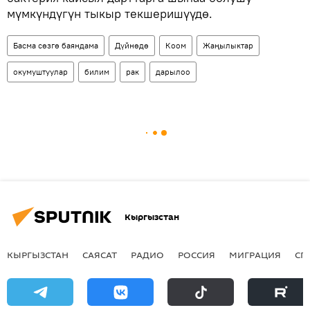
мүмкүндүгүн тыкыр текшеришүүдө.
Басма сөзгө баяндама
Дүйнөдө
Коом
Жаңылыктар
окумуштуулар
билим
рак
дарылоо
Кыргызстан
КЫРГЫЗСТАН
САЯСАТ
РАДИО
РОССИЯ
МИГРАЦИЯ
СП