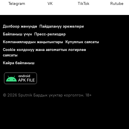
Telegram
VK
ТikТоk
Rutube
Долбоор жөнүндө
Пайдалануу эрежелери
Байланыш үчүн
Пресс-релиздер
Компаниялардын жаңылыктары
Купуялык саясаты
Cookie колдонуу жана автоматтык логирлөө
саясаты
Кайра байланыш
© 2026 Sputnik Бардык укуктар корголгон. 18+