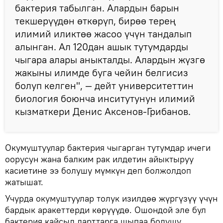
бактерия табылган. Алардын барын
текшерүүдөн өткөрүп, бирөө терең
илимий иликтөө жасоо үчүн тандалып
алынган. Ал 120дан ашык тутумдарды
чыгара алары аныкталды. Алардын жүзгө
жакыны илимде буга чейин белгисиз
болуп келген", — дейт университеттин
биология боюнча инситутунун илимий
кызматкери Денис Аксенов-Грибанов.
Окумуштуулар бактерия чыгарган тутумдар ичеги
оорусун жана балким рак илдетин айыктыруу
касиетине ээ болушу мүмкүн деп болжолдоп
жатышат.
Учурда окумуштуулар толук изилдөө жүргүзүү үчүн
бардык аракеттерди көрүүүдө. Ошондой эле бул
бактерия кайсыл дарттарга шыпаа болушу