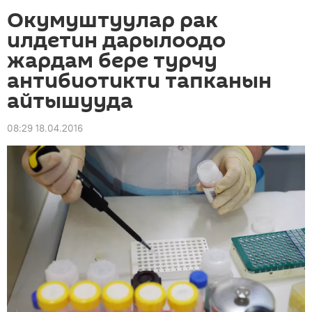
Окумуштуулар рак
илдетин дарылоодо
жардам бере турчу
антибиотикти тапканын
айтышууда
08:29 18.04.2016