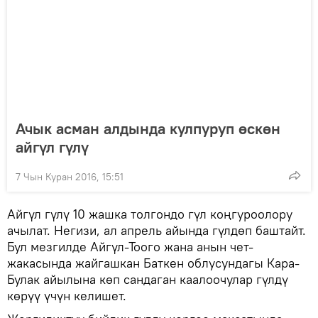
Ачык асман алдында кулпуруп өскөн
айгүл гүлү
7 Чын Куран 2016, 15:51
Айгүл гүлү 10 жашка толгондо гүл коңгуроолору
ачылат. Негизи, ал апрель айында гүлдөп баштайт.
Бул мезгилде Айгүл-Тоого жана анын чет-
жакасында жайгашкан Баткен облусундагы Кара-
Булак айылына көп сандаган каалоочулар гүлдү
көрүү үчүн келишет.