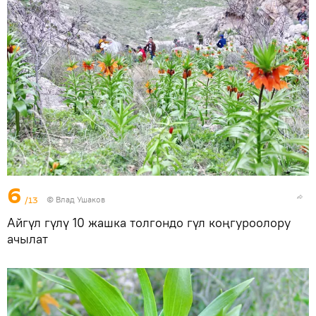
6
/13
© Влад Ушаков
Айгүл гүлү 10 жашка толгондо гүл коңгуроолору
ачылат