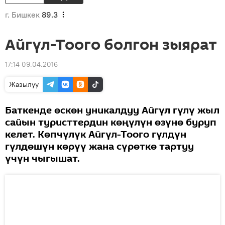
г. Бишкек
89.3
Айгүл-Тоого болгон зыярат
17:14 09.04.2016
Жазылуу
Баткенде өскөн уникалдуу Айгүл гүлү жыл
сайын туристтердин көңүлүн өзүнө буруп
келет. Көпчүлүк Айгүл-Тоого гүлдүн
гүлдөшүн көрүү жана сүрөткө тартуу
үчүн чыгышат.