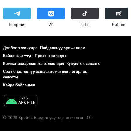
Telegram
VK
ТikТоk
Rutube
Долбоор жөнүндө
Пайдалануу эрежелери
Байланыш үчүн
Пресс-релиздер
Компаниялардын жаңылыктары
Купуялык саясаты
Cookie колдонуу жана автоматтык логирлөө
саясаты
Кайра байланыш
© 2026 Sputnik Бардык укуктар корголгон. 18+