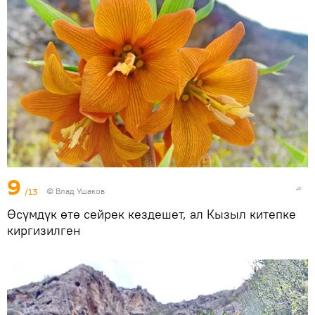
9
/13
© Влад Ушаков
Өсүмдүк өтө сейрек кездешет, ал Кызыл китепке
киргизилген