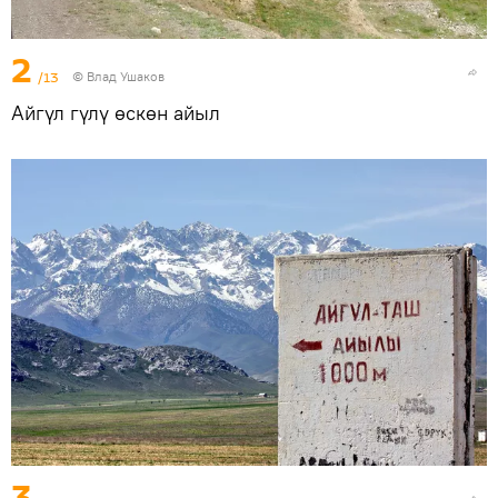
2
/13
© Влад Ушаков
Айгүл гүлү өскөн айыл
3