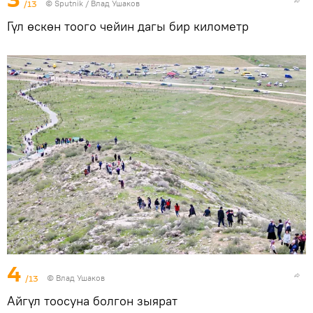
/13
©
Sputnik
/ Влад Ушаков
Гүл өскөн тоого чейин дагы бир километр
4
/13
© Влад Ушаков
Айгүл тоосуна болгон зыярат