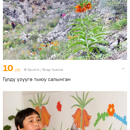
10
/13
©
Sputnik
/ Влад Ушаков
Гүлдү үзүүгө тыюу салынган