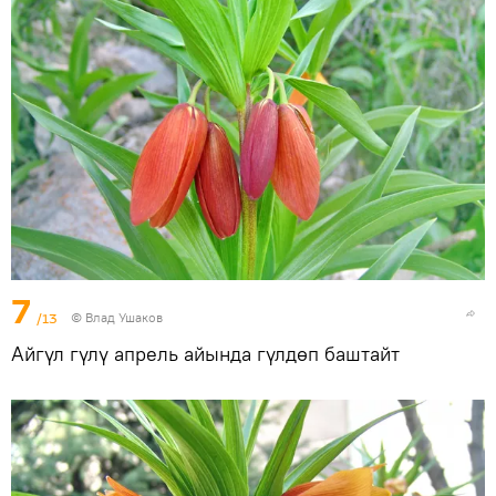
7
/13
© Влад Ушаков
Айгүл гүлү апрель айында гүлдөп баштайт