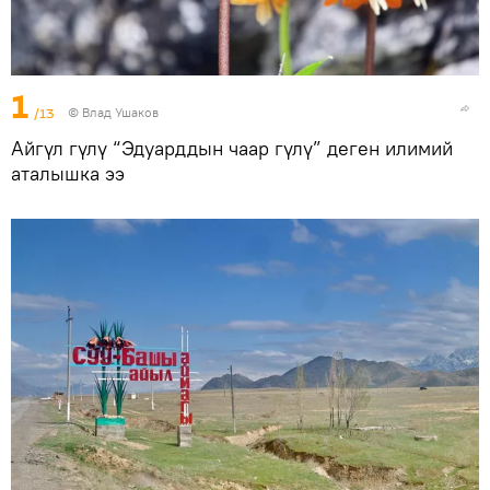
1
/13
© Влад Ушаков
Айгүл гүлү “Эдуарддын чаар гүлү” деген илимий
аталышка ээ