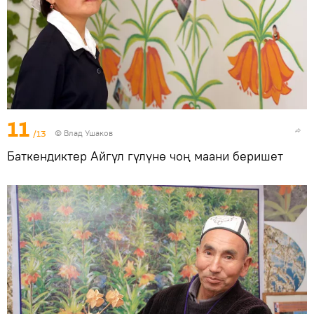
11
/13
© Влад Ушаков
Баткендиктер Айгүл гүлүнө чоң маани беришет