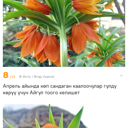
8
/13
© Фото / Влад Ушаков
Апрель айында көп сандаган каалоочулар гүлдү
көрүү үчүн Айгүл тоого келишет