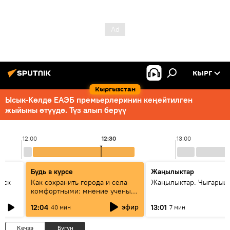
КЫРГ
Кыргызстан
Ысык-Көлдө ЕАЭБ премьерлеринин кеңейтилген
жыйыны өтүүдө. Түз алып берүү
12:00
12:30
13:00
Будь в курсе
Жаңылыктар
уск
Как сохранить города и села
Жаңылыктар. Чыгарыл
комфортными: мнение ученых
Евразии
эфир
12:04
13:01
40 мин
7 мин
Кечээ
Бүгүн