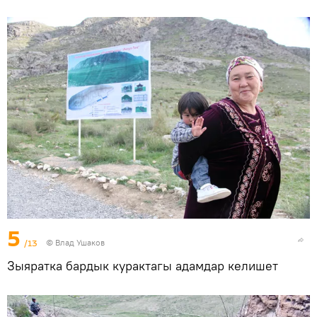
5
/13
© Влад Ушаков
Зыяратка бардык курактагы адамдар келишет