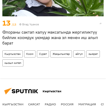
13
/13
© Влад Ушаков
Флораны сактап калуу максатында жергиликтүү
бийлик коомдук уюмдар жана эл менен иш алып
барат
Кыргызстан
Коом
Сүрөт
Жаңылыктар
айгүл
зыярат
кызыл китеп
Кыргызстан
КЫРГЫЗСТАН
САЯСАТ
РАДИО
РОССИЯ
МИГРАЦИЯ
СП