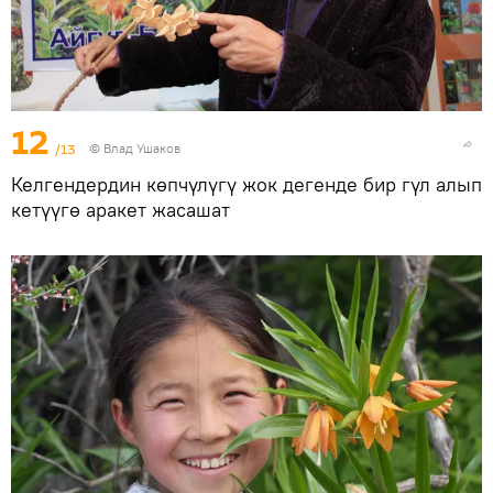
12
/13
© Влад Ушаков
Келгендердин көпчүлүгү жок дегенде бир гүл алып
кетүүгө аракет жасашат