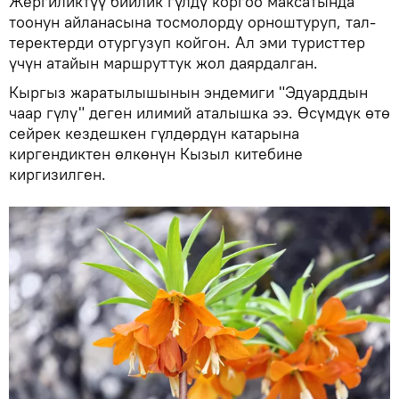
Жергиликтүү бийлик гүлдү коргоо максатында
тоонун айланасына тосмолорду орноштуруп, тал-
теректерди отургузуп койгон. Ал эми туристтер
үчүн атайын маршруттук жол даярдалган.
Кыргыз жаратылышынын эндемиги "Эдуарддын
чаар гүлү" деген илимий аталышка ээ. Өсүмдүк өтө
сейрек кездешкен гүлдөрдүн катарына
киргендиктен өлкөнүн Кызыл китебине
киргизилген.