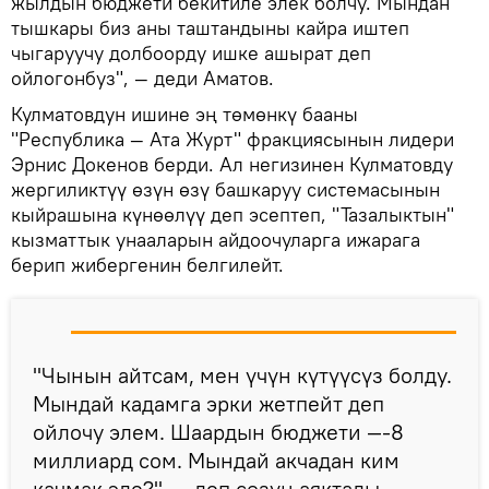
жылдын бюджети бекитиле элек болчу. Мындан
тышкары биз аны таштандыны кайра иштеп
чыгаруучу долбоорду ишке ашырат деп
ойлогонбуз", — деди Аматов.
Кулматовдун ишине эң төмөнкү бааны
"Республика — Ата Журт" фракциясынын лидери
Эрнис Докенов берди. Ал негизинен Кулматовду
жергиликтүү өзүн өзү башкаруу системасынын
кыйрашына күнөөлүү деп эсептеп, "Тазалыктын"
кызматтык унааларын айдоочуларга ижарага
берип жибергенин белгилейт.
"Чынын айтсам, мен үчүн күтүүсүз болду.
Мындай кадамга эрки жетпейт деп
ойлочу элем. Шаардын бюджети —-8
миллиард сом. Мындай акчадан ким
качмак эле?", — деп сөзүн аяктады