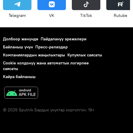
Telegram
VK
ТikТоk
Rutube
Долбоор жөнүндө
Пайдалануу эрежелери
Байланыш үчүн
Пресс-релиздер
Компаниялардын жаңылыктары
Купуялык саясаты
Cookie колдонуу жана автоматтык логирлөө
саясаты
Кайра байланыш
© 2026 Sputnik Бардык укуктар корголгон. 18+