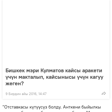
Бишкек мэри Кулматов кайсы аракети
үчүн макталып, кайсынысы үчүн кагуу
жеген?
9 Бирдин айы 2016, 14:47
"Отставкасы күтүүсүз болду. Анткени быйылкы