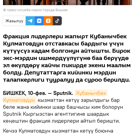
© пресс-служба мэрии города Бишкек
Жазылуу
Фракция лидерлери жапырт Кубанычбек
Кулматовдун отставкасы бардыгы үчүн
күтүүсүз кадам болгонун айтышты. Бирок
экс-мэрдин ишмердүүлүгүнө баа берүүдө
эл өкүлдөрү кайчы пикирде экени маалым
болду. Депутаттарга кийинки мэрдин
талапкерлиги тууралуу да суроо берилди.
БИШКЕК, 10-фев. — Sputnik.
Кубанычбек 
Кулматовдун
кызматтан кетүү зарылдыгы бар
беле жана кийинки шаар башчысы ким болорун
Sputnik Кыргызстан агенттигине шаардык
кеңештин фракция лидерлери айтып беришти.
Кечээ Кулматовдун кызматтан кетүү боюнча