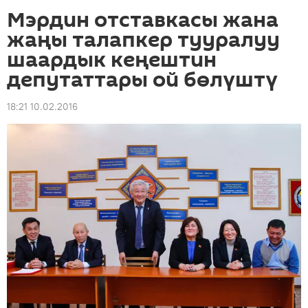
Мэрдин отставкасы жана
жаңы талапкер тууралуу
шаардык кеңештин
депутаттары ой бөлүштү
18:21 10.02.2016