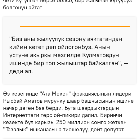
чети күтүлгөн нерсе болсо, бир жагынан күтүүсүз
болгонун айтат.
"Биз аны жылуулук сезону аяктагандан
кийин кетет деп ойлогонбуз. Анын
үстүнө акыркы мезгилде Кулматовдун
ишинде бир топ жылыштар байкалган", —
деди ал.
Өз кезегинде "Ата Мекен" фракциясынын лидери
Рысбай Аматов мурунку шаар башчысынын ишине
начар деген баа берди. Буга шаардыктардын
Интернеттеги терс ой-пикири далил. Биринчи
кезекте бул карызы 250 миллион сомго жеткен
"Тазалык" ишканасына тиешелүү, дейт депутат.