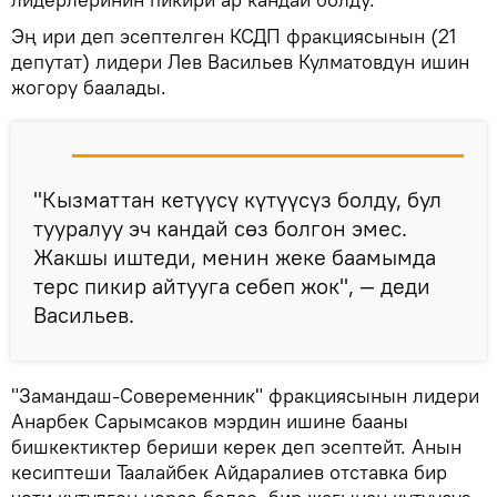
Эң ири деп эсептелген КСДП фракциясынын (21
депутат) лидери Лев Васильев Кулматовдун ишин
жогору баалады.
"Кызматтан кетүүсү күтүүсүз болду, бул
тууралуу эч кандай сөз болгон эмес.
Жакшы иштеди, менин жеке баамымда
терс пикир айтууга себеп жок", — деди
Васильев.
"Замандаш-Совеременник" фракциясынын лидери
Анарбек Сарымсаков мэрдин ишине бааны
бишкектиктер бериши керек деп эсептейт. Анын
кесиптеши Таалайбек Айдаралиев отставка бир