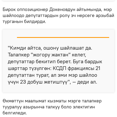
Бирок оппозиционер Докеновдун айтымында, мэр
шайлоодо депутаттардын ролу эч нерсеге арзыбай
турганын билдирди.
"Кимди айтса, ошону шайлашат да.
Талапкер "жогору жактан" келет,
депутаттар бекитип берет. Буга бардык
шарттар түзүлгөн: КСДП фракциясы 21
депутаттан турат, ал эми мэр шайлоо
үчүн 23 добуш жетиштүү", — деди ал.
Өкмөттүн маалымат кызматы мэрге талапкер
тууралуу азырынча талкуу боло электигин
белгиледи.