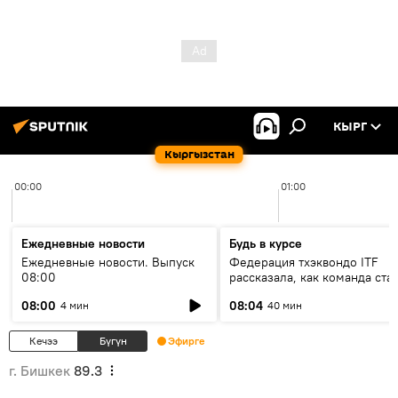
КЫРГ
Кыргызстан
00:00
01:00
Ежедневные новости
Будь в курсе
Ежедневные новости. Выпуск
Федерация тхэквондо ITF
08:00
рассказала, как команда ста
жертвой мошенников
08:00
08:04
4 мин
40 мин
Кечээ
Бүгүн
Эфирге
г. Бишкек
89.3