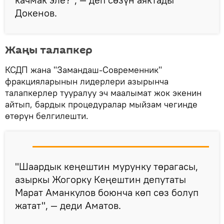
Докенов.
Жаңы талапкер
КСДП жана "Замандаш-Современник"
фракцияларынын лидерлери азырынча
талапкерлер тууралуу эч маалымат жок экенин
айтып, бардык процедуралар мыйзам чегинде
өтөрүн белгилешти.
"Шаардык кеңештин мурунку төрагасы,
азыркы Жогорку Кеңештин депутаты
Марат Аманкулов боюнча көп сөз болуп
жатат", — деди Аматов.