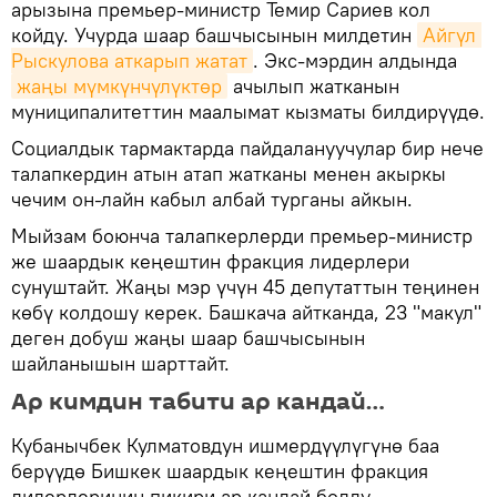
арызына премьер-министр Темир Сариев кол
койду. Учурда шаар башчысынын милдетин
Айгүл 
Рыскулова аткарып жатат
. Экс-мэрдин алдында
жаңы мүмкүнчүлүктөр
ачылып жатканын
муниципалитеттин маалымат кызматы билдирүүдө.
Социалдык тармактарда пайдалануучулар бир нече
талапкердин атын атап жатканы менен акыркы
чечим он-лайн кабыл албай турганы айкын.
Мыйзам боюнча талапкерлерди премьер-министр
же шаардык кеңештин фракция лидерлери
сунуштайт. Жаңы мэр үчүн 45 депутаттын теңинен
көбү колдошу керек. Башкача айтканда, 23 "макул"
деген добуш жаңы шаар башчысынын
шайланышын шарттайт.
Ар кимдин табити ар кандай…
Кубанычбек Кулматовдун ишмердүүлүгүнө баа
берүүдө Бишкек шаардык кеңештин фракция
лидерлеринин пикири ар кандай болду.