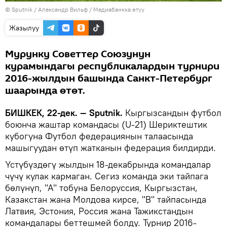
©
Sputnik
/ Александр Вильф
/
Медиабанкка өтүү
Жазылуу
Мурунку Советтер Союзунун
курамындагы республикалардын турнири
2016-жылдын башында Санкт-Петербург
шаарында өтөт.
БИШКЕК, 22-дек. — Sputnik.
Кыргызсандын футбол
боюнча жаштар командасы (U-21) Шериктештик
кубогуна Футбол федерациянын талаасында
машыгуудан өтүп жатканын федерация билдирди.
Үстүбүздөгү жылдын 18-декабрында командалар
чүчү кулак кармаган. Сегиз команда эки тайпага
бөлүнүп, "А" тобуна Белоруссия, Кыргызстан,
Казакстан жана Молдова кирсе, "В" тайпасында
Латвия, Эстония, Россия жана Тажикстандын
командалары беттешмей болду. Турнир 2016-