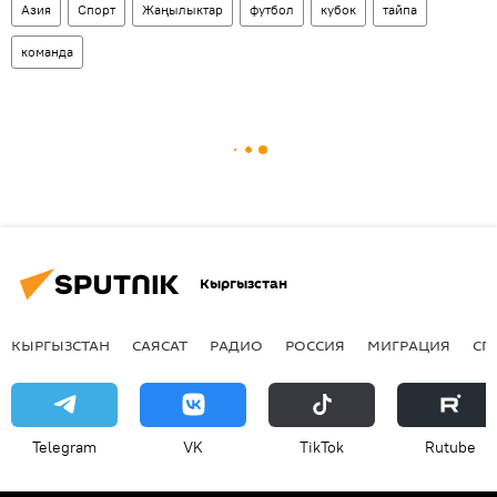
Азия
Спорт
Жаңылыктар
футбол
кубок
тайпа
команда
Кыргызстан
КЫРГЫЗСТАН
САЯСАТ
РАДИО
РОССИЯ
МИГРАЦИЯ
СП
Telegram
VK
ТikТоk
Rutube