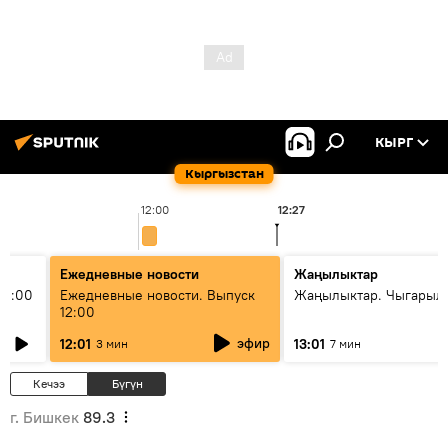
КЫРГ
Кыргызстан
12:00
12:27
1
Ежедневные новости
Жаңылыктар
11:00
Ежедневные новости. Выпуск
Жаңылыктар. Чыгарыл
12:00
эфир
12:01
13:01
3 мин
7 мин
Кечээ
Бүгүн
г. Бишкек
89.3