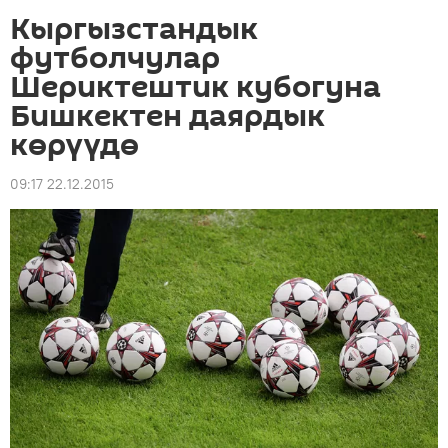
Кыргызстандык
футболчулар
Шериктештик кубогуна
Бишкектен даярдык
көрүүдө
09:17 22.12.2015