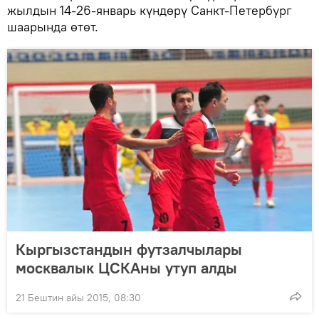
жылдын 14-26-январь күндөрү Санкт-Петербург
шаарында өтөт.
Кыргызстандын футзалчылары
москвалык ЦСКАны утуп алды
21 Бештин айы 2015, 08:30