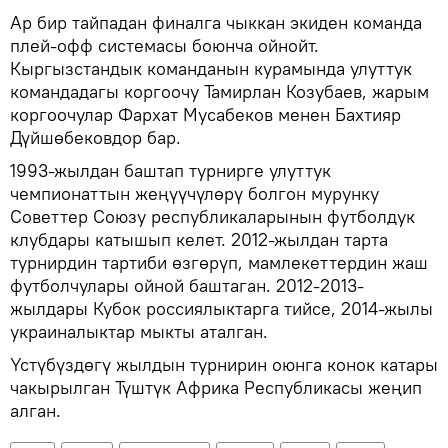
Ар бир тайпадан финалга чыккан экиден команда
плей-офф системасы боюнча ойнойт.
Кыргызстандык команданын курамында улуттук
командадагы коргоочу Тамирлан Козубаев, жарым
коргоочулар Фархат Мусабеков менен Бахтияр
Дүйшөбековдор бар.
1993-жылдан баштап турнирге улуттук
чемпионаттын жеңүүчүлөрү болгон мурунку
Советтер Союзу республикаларынын футболдук
клубдары катышып келет. 2012-жылдан тарта
турнирдин тартиби өзгөрүп, мамлекеттердин жаш
футболчулары ойной баштаган. 2012-2013-
жылдары Кубок россиялыктарга тийсе, 2014-жылы
украиналыктар мыкты аталган.
Үстүбүздөгү жылдын турнирин оюнга конок катары
чакырылган Түштүк Африка Республикасы жеңип
алган.