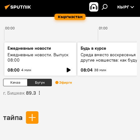
КЫРГ
Кыргызстан
00:00
01:00
Ежедневные новости
Будь в курсе
Ежедневные новости. Выпуск
Среда вместо воскресенья и
08:00
другие новшества: как будут
проходить выборы в КР?
08:00
08:04
4 мин
38 мин
Кечээ
Бүгүн
Эфирге
г. Бишкек
89.3
тайпа