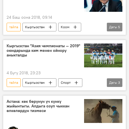
24 Баш оона 2018, 09:14
тайпа
Кыргызстан
Коом
Дагы
5
Жаңылыктар
Экономика
Олег Панкратов
ишкер
Кыргызстан "Азия чемпионаты — 2019"
оюндарында ким менен ойнору
социалдык тармак
аныкталды
4 Бугу 2018, 23:23
тайпа
Кыргызстан
Спорт
Дагы
3
Жаңылыктар
Дубай
футбол
Астана: көк бөрүнүн үч күнкү
жыйынтыгы. Алдыга озуп чыккан
өлкөлөрдүн тизмеси