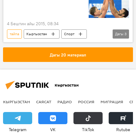
4 Бештин айы 2015, 08:34
тайпа
Кыргызстан
Спорт
Дагы
3
Жаңылыктар
баскетбол
чемпионат
Дагы 20 материал
Кыргызстан
КЫРГЫЗСТАН
САЯСАТ
РАДИО
РОССИЯ
МИГРАЦИЯ
СП
Telegram
VK
ТikТоk
Rutube