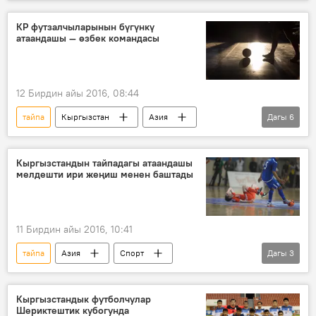
Видео
Жаңылыктар
футбол
чүчү кулак
сезон
команда
КР футзалчыларынын бүгүнкү
атаандашы — өзбек командасы
Жогорку лига
12 Бирдин айы 2016, 08:44
тайпа
Кыргызстан
Азия
Дагы
6
Спорт
Жаңылыктар
Ташкент
футзал
команда
атаандаштык
Кыргызстандын тайпадагы атаандашы
мелдешти ири жеңиш менен баштады
Футзал боюнча Азия чемпионаты
11 Бирдин айы 2016, 10:41
тайпа
Азия
Спорт
Дагы
3
Жаңылыктар
Ташкент
футзал
мелдеш
Кыргызстандык футболчулар
Шериктештик кубогунда