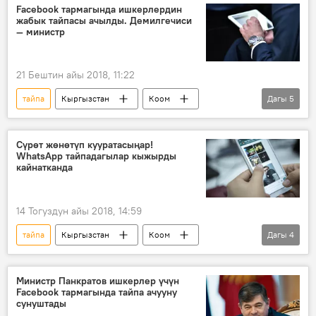
Кыргызстандын Азия кубогуна катышуусу
Facebook тармагында ишкерлердин
жабык тайпасы ачылды. Демилгечиси
Азия кубогу
футбол
— министр
21 Бештин айы 2018, 11:22
тайпа
Кыргызстан
Коом
Дагы
5
Жаңылыктар
Экономика
Олег Панкратов
Facebook
талкуу
Сүрөт жөнөтүп кууратасыңар!
WhatsApp тайпадагылар кыжырды
кайнатканда
14 Тогуздун айы 2018, 14:59
тайпа
Кыргызстан
Коом
Дагы
4
Кыжырды кайнаткандар
WhatsApp
социалдык тармак
туугандар
Министр Панкратов ишкерлер үчүн
Facebook тармагында тайпа ачууну
сунуштады