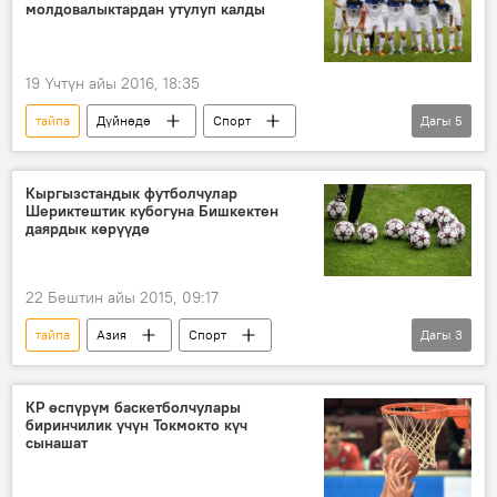
молдовалыктардан утулуп калды
19 Үчтүн айы 2016, 18:35
тайпа
Дүйнөдө
Спорт
Дагы
5
Жаңылыктар
футбол
кубок
шериктештик
Кыргызстан
Кыргызстандык футболчулар
Шериктештик кубогуна Бишкектен
даярдык көрүүдө
22 Бештин айы 2015, 09:17
тайпа
Азия
Спорт
Дагы
3
Жаңылыктар
футбол
кубок
команда
КР өспүрүм баскетболчулары
биринчилик үчүн Токмокто күч
сынашат