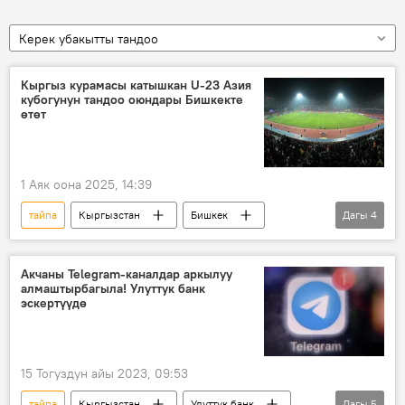
Керек убакытты тандоо
Кыргыз курамасы катышкан U-23 Азия
кубогунун тандоо оюндары Бишкекте
өтөт
1 Аяк оона 2025, 14:39
тайпа
Кыргызстан
Бишкек
Дагы
4
футбол
Азия кубогу
финал
жолдомо
Акчаны Telegram-каналдар аркылуу
алмаштырбагыла! Улуттук банк
эскертүүдө
15 Тогуздун айы 2023, 09:53
тайпа
Кыргызстан
Улуттук банк
Дагы
5