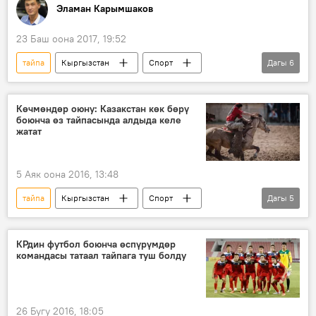
Эламан Карымшаков
23 Баш оона 2017, 19:52
тайпа
Кыргызстан
Спорт
Дагы
6
Жаңылыктар
Астанадагы көк бөрү боюнча дүйнө чемпионаты
Көчмөндөр оюну: Казакстан көк бөрү
боюнча өз тайпасында алдыда келе
чемпионат
Көк бөрү
така
жатат
муляж
5 Аяк оона 2016, 13:48
тайпа
Кыргызстан
Спорт
Дагы
5
Жаңылыктар
Казакстан
Көк бөрү
Дүйнөлүк көчмөндөр оюндары
КРдин футбол боюнча өспүрүмдөр
командасы татаал тайпага туш болду
Дүйнөлүк көчмөндөрдүн II оюндары
26 Бугу 2016, 18:05