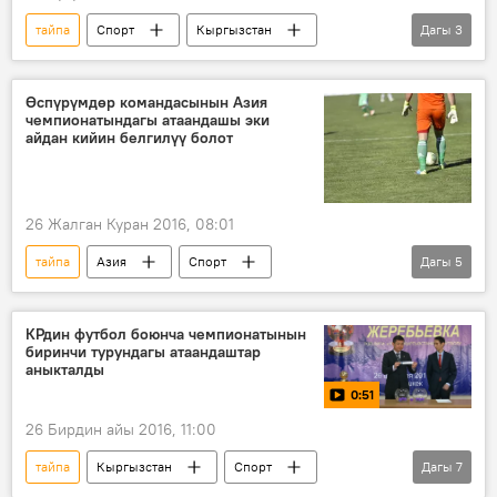
тайпа
Спорт
Кыргызстан
Дагы
3
Жаңылыктар
Индия
футбол
Өспүрүмдөр командасынын Азия
чемпионатындагы атаандашы эки
айдан кийин белгилүү болот
26 Жалган Куран 2016, 08:01
тайпа
Азия
Спорт
Дагы
5
Жаңылыктар
Индия
Азия чемпионаты
футбол
турнир
КРдин футбол боюнча чемпионатынын
биринчи турундагы атаандаштар
өспүрүм
аныкталды
0:51
26 Бирдин айы 2016, 11:00
тайпа
Кыргызстан
Спорт
Дагы
7