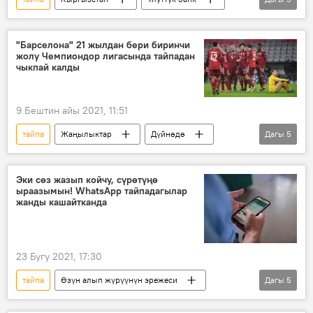
кооптуулук
акча
алмашуу
Telegram
эскертүү
"Барселона" 21 жылдан бери биринчи
жолу Чемпиондор лигасында тайпадан
чыкпай калды
9 Бештин айы 2021, 11:51
тайпа
Жаңылыктар
Дүйнөдө
Дагы
5
Спорт
футбол
Барселона ФК
УЕФА
Чемпиондор лигасы
Эки сөз жазып койчу, сүрөтүңө
ыраазымын! WhatsApp тайпадагылар
жанды кашайтканда
23 Бугу 2021, 17:30
тайпа
Өзүн алып жүрүүнүн эрежеси
Дагы
5
Жаңылыктар
Коом
Кыргызстан