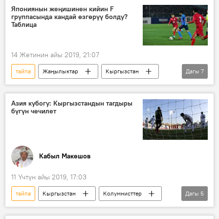
сүйлөшүүлөр
WhatsApp
Япониянын жеңишинен кийин F
группасында кандай өзгөрүү болду?
Таблица
14 Жетинин айы 2019, 21:07
тайпа
Жаңылыктар
Кыргызстан
Дагы
7
Спорт
Азия
Дүйнөдө
Япония
футбол
оюн
Азия кубогу: Кыргызстандын тагдыры
бүгүн чечилет
Кыргызстан — Япония беттеши
Кабыл Макешов
11 Үчтүн айы 2019, 17:03
тайпа
Кыргызстан
Колумнисттер
Дагы
5
Спорт
Ой-пикир