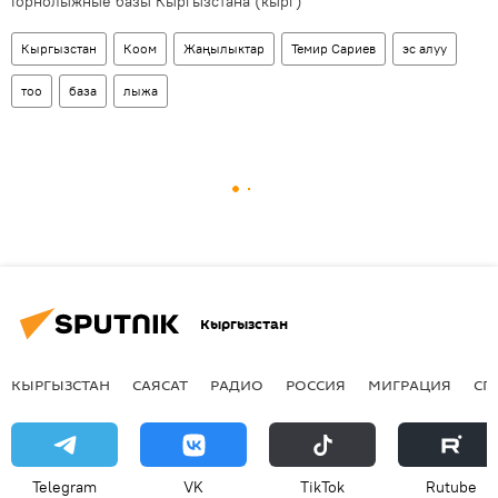
Горнолыжные базы Кыргызстана (кырг)
Кыргызстан
Коом
Жаңылыктар
Темир Сариев
эс алуу
тоо
база
лыжа
Кыргызстан
КЫРГЫЗСТАН
САЯСАТ
РАДИО
РОССИЯ
МИГРАЦИЯ
СП
Telegram
VK
ТikТоk
Rutube