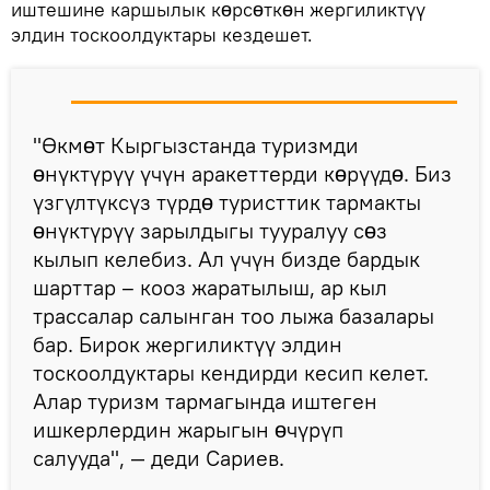
иштешине каршылык кɵрсɵткɵн жергиликтүү
элдин тоскоолдуктары кездешет.
"Өкмɵт Кыргызстанда туризмди
ɵнүктүрүү үчүн аракеттерди кɵрүүдɵ. Биз
үзгүлтүксүз түрдɵ туристтик тармакты
ɵнүктүрүү зарылдыгы тууралуу сɵз
кылып келебиз. Ал үчүн бизде бардык
шарттар – кооз жаратылыш, ар кыл
трассалар салынган тоо лыжа базалары
бар. Бирок жергиликтүү элдин
тоскоолдуктары кендирди кесип келет.
Алар туризм тармагында иштеген
ишкерлердин жарыгын ɵчүрүп
салууда", — деди Сариев.