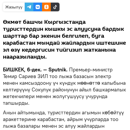
Жазылуу
Өкмөт башчы Кыргызстанда
туристтердин кышкы эс алуусуна бардык
шарттар бар экенин белгилеп, буга
карабастан мындай жайлардын иштешине
эл өзү кедергисин тийгизип жатканына
нааразыланды.
БИШКЕК, 6-дек. — Sputnik.
Премьер-министр
Темир Сариев ЗИЛ тоо лыжа базасын электр
менен камсыздоону үч күндүк мɵɵнɵттɵ калыбына
келтирүүнү Сокулук районунун айыл башкармалык
жетекчилери менен жолугушуусу учурунда
тапшырды.
Анын айтымында, туристтердин агымын кɵбɵйтүү
аракеттерине карабастан, айрым учурларда тоо
лыжа базалары менен эс алуу жайлардын