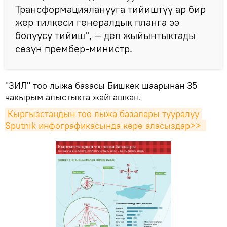
Трансформацияланууга тийиштүү ар бир
жер тилкеси генералдык планга ээ
болуусу тийиш", — деп жыйынтыктады
сөзүн прембер-министр.
"ЗИЛ" тоо лыжа базасы Бишкек шаарынан 35
чакырым алыстыкта жайгашкан.
Кыргызстандын тоо лыжа базалары тууралуу 
Sputnik инфографикасында көрө аласыздар>> 