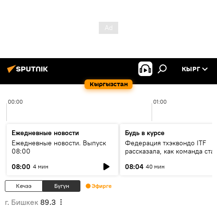
КЫРГ
Кыргызстан
00:00
01:00
Ежедневные новости
Будь в курсе
Ежедневные новости. Выпуск
Федерация тхэквондо ITF
08:00
рассказала, как команда ста
жертвой мошенников
08:00
08:04
4 мин
40 мин
Кечээ
Бүгүн
Эфирге
г. Бишкек
89.3