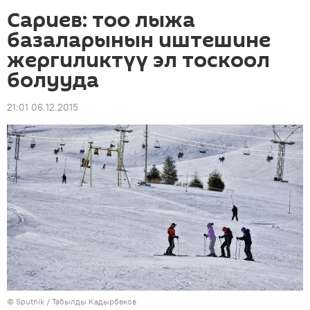
Сариев: тоо лыжа
базаларынын иштешине
жергиликтүү эл тоскоол
болууда
21:01 06.12.2015
©
Sputnik / Табылды Кадырбеков