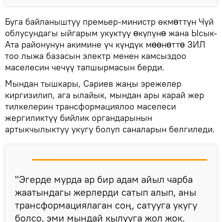
Буга байланыштуу премьер-министр өкмɵттүн Чүй
облусундагы ыйгарым укуктуу ɵкүлүнɵ жана Ысык-
Ата районунун акимине үч күндүк мɵɵнɵттɵ ЗИЛ
тоо лыжа базасын электр менен камсыздоо
маселесин чечүү тапшырмасын берди.
Мындан тышкары, Сариев жаңы эрежелер
киргизилип, ага ылайык, мындан ары карай жер
тилкелерин трансформациялоо маселеси
жергиликтүү бийлик органдарынын
артыкчылыктуу укугу болуп саналарын белгиледи.
"Эгерде мурда ар бир адам айыл чарба
жаатындагы жерлерди сатып алып, аны
трансформациялаган соң, сатууга укугу
болсо, эми мындай кылууга жол жок.