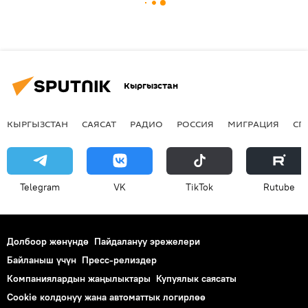
Кыргызстан
КЫРГЫЗСТАН
САЯСАТ
РАДИО
РОССИЯ
МИГРАЦИЯ
СП
Telegram
VK
ТikТоk
Rutube
Долбоор жөнүндө
Пайдалануу эрежелери
Байланыш үчүн
Пресс-релиздер
Компаниялардын жаңылыктары
Купуялык саясаты
Cookie колдонуу жана автоматтык логирлөө