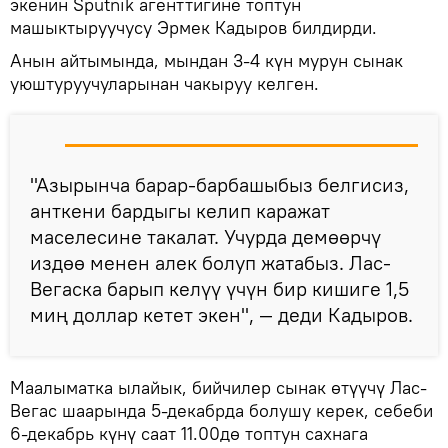
экенин Sputnik агенттигине топтун
машыктыруучусу Эрмек Кадыров билдирди.
Анын айтымында, мындан 3-4 күн мурун сынак
уюштуруучуларынан чакыруу келген.
"Азырынча барар-барбашыбыз белгисиз,
анткени бардыгы келип каражат
маселесине такалат. Учурда демөөрчү
издөө менен алек болуп жатабыз. Лас-
Вегаска барып келүү үчүн бир кишиге 1,5
миң доллар кетет экен", — деди Кадыров.
Маалыматка ылайык, бийчилер сынак өтүүчү Лас-
Вегас шаарында 5-декабрда болушу керек, себеби
6-декабрь күнү саат 11.00дө топтун сахнага