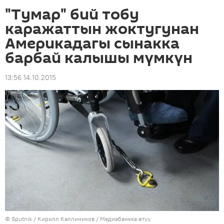
"Тумар" бий тобу
каражаттын жоктугунан
Америкадагы сынакка
барбай калышы мүмкүн
13:56 14.10.2015
©
Sputnik
/ Кирилл Каллиников
/
Медиабанкка өтүү