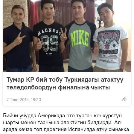
Тумар КР бий тобу Түркиядагы атактуу
теледолбоордун финалына чыкты
7 Теке 2015, 18:20
Бийчи учурда Америкада өтө турган конкурстун
шарты менен тааныша электигин билдирди. Ал
арада кечээ топ дарегине Испанияда өтчү сынакка