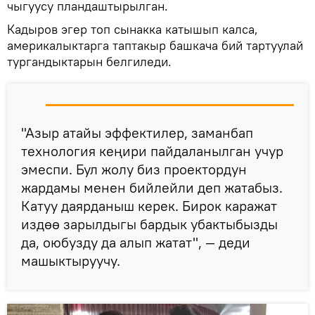
чыгуусу пландаштырылган.
Кадыров эгер топ сынакка катышып калса,
америкалыктарга таптакыр башкача бий тартуулай
тургандыктарын белгиледи.
"Азыр атайы эффектилер, заманбап
технология кеңири пайдаланылган учур
эмеспи. Бул жолу биз проектордун
жардамы менен бийлейли деп жатабыз.
Катуу даярданыш керек. Бирок каражат
издөө зарылдыгы бардык убактыбызды
да, оюбузду да алып жатат", — деди
машыктыруучу.