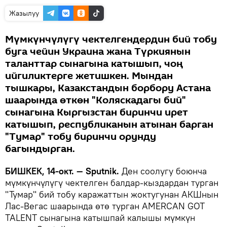
Жазылуу
Мүмкүнчүлүгү чектелгендердин бий тобу
буга чейин Украина жана Түркиянын
таланттар сынагына катышып, чоң
ийгиликтерге жетишкен. Мындан
тышкары, Казакстандын борбору Астана
шаарында өткөн "Коляскадагы бий"
сынагына Кыргызстан биринчи ирет
катышып, республиканын атынан барган
"Тумар" тобу биринчи орунду
багындырган.
БИШКЕК, 14-окт. — Sputnik.
Ден соолугу боюнча
мүмкүнчүлүгү чектелген балдар-кыздардан турган
"Тумар" бий тобу каражаттын жоктугунан АКШнын
Лас-Вегас шаарында өтө турган AMERCAN GOT
TALENT сынагына катышпай калышы мүмкүн