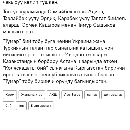
чакыруу келип түшкөн.
Топтун курамында Самыйбек кызы Адина,
Таалайбек уулу Эрдик, Карабек уулу Талгат бийлеп,
аларды Эрмек Кадыров менен Тимур Сыдыков
машыктырат.
"Тумар" бий тобу буга чейин Украина жана
Түркиянын таланттар сынагына катышып, чоң
ийгиликтерге жетишкен. Мындан тышкары,
Казакстандын борбору Астана шаарында өткөн
"Коляскадагы бий" сынагына Кыргызстан биринчи
ирет катышып, республиканын атынан барган
"Тумар" тобу биринчи орунду багындырган.
Коом
Жаңылыктар
АКШ
Лас-Вегас
сынак
ден соолук
бий
топ
Кыргызстан