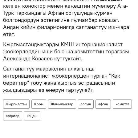
келген коноктор менен кеңештин мүчөлөрү Ата-
Түрк паркындагы Афган согушунда курман
болгондордун эстелигине гүлчамбар коюшат.
Андан кийин филармонияда салтанаттуу иш-чара
өтөт.
Кыргызстандыктарды КМШ интернационалист
жоокерлердин иши боюнча комитеттин төрагасы
Александр Ковалев куттуктайт.
Салтанаттуу мааракенин алкагында
интернационалист жоокерлерден турган "Көк
береттер" тобу жана кыргыз эстрадасынын
жылдыздары өз өнөрүн тартуулайт.
Кыргызстан
Коом
Жаңылыктар
согуш
афган
комитет
ардагер
кеңеш