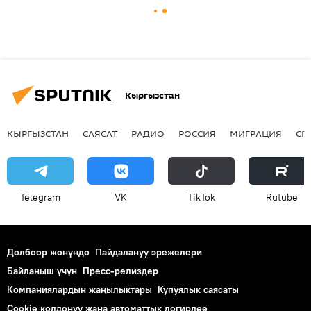
Кыргызстан
КЫРГЫЗСТАН
САЯСАТ
РАДИО
РОССИЯ
МИГРАЦИЯ
СП
Telegram
VK
ТikТоk
Rutube
Долбоор жөнүндө
Пайдалануу эрежелери
Байланыш үчүн
Пресс-релиздер
Компаниялардын жаңылыктары
Купуялык саясаты
Cookie колдонуу жана автоматтык логирлөө