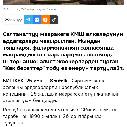
©
Sputnik / Табылды Кадырбеков
Жазылуу
Салтанаттуу мааракеге КМШ өлкөлөрүнүн
ардагерлери чакырылган. Мындан
тышкары, филармониянын сахнасында
майрамдык иш-чаралардын алкагында
интернационалист жоокерлерден турган
"Көк береттер" тобу өз өнөрүн тартуулайт.
БИШКЕК, 25-сен. — Sputnik.
Кыргызстанда
афганчы ардагерлердин республикалык
кеңешинин 25 жылдык мааракеси өтүп жатканын
аталган уюм билдирди.
Республикалык кеңеш Кыргыз ССРинин өкмөтү
тарабынан 1990-жылдын 26-сентябрында
түзүлгөн.