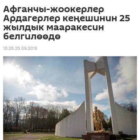
Афганчы-жоокерлер
Ардагерлер кеңешинин 25
жылдык мааракесин
белгилөөдө
10:25 25.09.2015