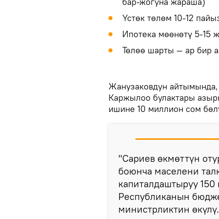
бар-жогуна жараша)
Үстөк төлөм 10-12 пайы
Ипотека мөөнөтү 5-15 
Төлөө шарты — ар бир 
Жанузаковдун айтымында, 
Каржылоо булактары азыры
ишине 10 миллион сом бөл
"Сариев өкмөттүн от
боюнча маселени талк
капиталдаштыруу 150 
Республиканын бюджет
министрликтин өкүлү.