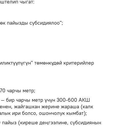
иштелип чыгат:
өк пайызды субсидиялоо";
иликтүүлүгүн" төмөнкүдөй критерийлер
70 чарчы метр;
ы — бир чарчы метр үчүн 300-600 АКШ
менен, жайгашкан жерине жараша (калк
алык ири болсо, ошончолук кымбат);
 пайыз (киреше деңгээлине, субсидиянын