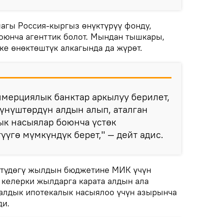
агы Россия-кыргыз өнүктүрүү фонду,
оюнча агенттик болот. Мындан тышкары,
е өнөктөштүк алкагында да жүрөт.
мерциялык банктар аркылуу берилет,
үнүштөрдүн алдын алып, аталган
ык насыялар боюнча үстөк
үгө мүмкүндүк берет," — дейт адис.
стүдөгү жылдын бюджетине МИК үчүн
 келерки жылдарга карата алдын ала
алдык ипотекалык насыялоо үчүн азырынча
ди.