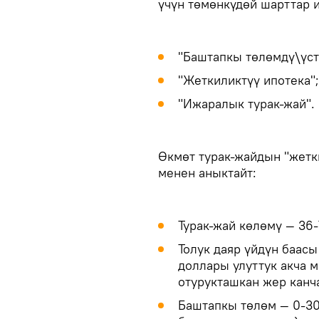
үчүн төмөнкүдөй шарттар 
"Баштапкы төлөмдү\үст
"Жеткиликтүү ипотека";
"Ижаралык турак-жай".
Өкмөт турак-жайдын "жетк
менен аныктайт:
Турак-жай көлөмү — 36-
Толук даяр үйдүн баас
доллары улуттук акча 
отурукташкан жер канч
Баштапкы төлөм — 0-30