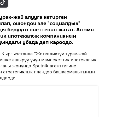
урак-жай алууга кетирген
лап, ошондой эле "социалдык"
ы берүүгө ниеттенип жатат. Ал эми
тик ипотекалык компаниянын
ындагы убада деп кароодо.
.
Кыргызстанда "Жеткиликтүү турак-жай
 ишке ашыруу үчүн мамлекеттик ипотекалык
рганы жөнүндө Sputnik агенттигине
н стратегиялык пландоо башкармалыгынын
лдирди.