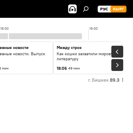
РУС
КЫРГ
18:00
19:00
евные новости
Между строк
евные новости. Выпуск
Как кошки захватили мировую
литературу
18:06
6 мин
49 мин
г. Бишкек
89.3