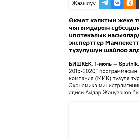
Жазылуу
Өкмөт калктын жеке т
чыгымдарын субсидия
ипотекалык насыялард
эксперттер Мамлекет
түзүлүшүн шайлоо алд
БИШКЕК, 1-июль — Sputnik
2015-2020" программасын
компания (МИК) түзүлө ту
Экономика министрлигини
адиси Айдар Жанузаков би