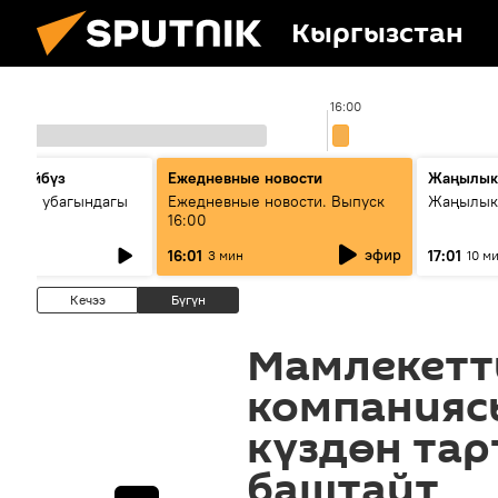
Кыргызстан
15:00
16:00
сүйлөйбүз
Ежедневные новости
Жаңылык
 — өз убагындагы
Ежедневные новости. Выпуск
Жаңылыкт
16:00
рологиялык кызмат
эфир
16:01
17:01
3 мин
10 м
ндөтүлүүдө
Кечээ
Бүгүн
Мамлекетт
компанияс
күздөн та
баштайт