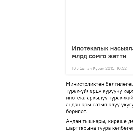
Ипотекалык насыял
млрд сомго жетти
10 Жалган Куран 2015, 10:32
Министрликтен белгилеге
турак-үйлөрдү курууну ка
ипотека аркылуу турак-жа
андан ары сатып алуу укуг
берилет.
Андан тышкары, киреше де
шарттарына туура келбеге