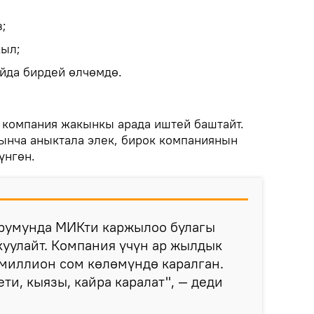
з;
жыл;
айда бирдей өлчөмдө.
компания жакынкы арада иштей баштайт.
нча аныктала элек, бирок компаниянын
үнгөн.
урумунда МИКти каржылоо булагы
уулайт. Компания үчүн ар жылдык
миллион сом көлөмүндө каралган.
и, кыязы, кайра каралат", — деди