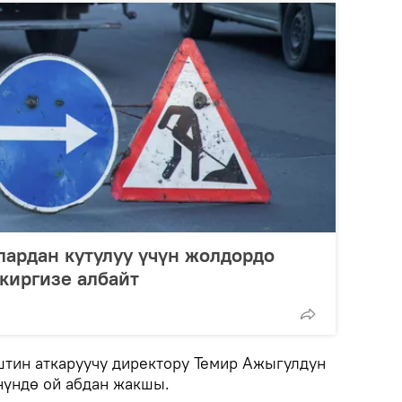
лардан кутулуу үчүн жолдордо
 киргизе албайт
тин аткаруучу директору Темир Ажыгулдун
нүндө ой абдан жакшы.