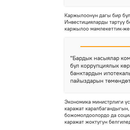
Каржылоонун дагы бир бул
Инвестицияларды тартуу б
каржылоо мамлекеттик-жек
"Бардык насыялар ком
бул коррупциялык көр
банктардын ипотекал
пайыздарын төмөндөтү
Экономика министрлиги ү
каражат каралбагандыгын,
божомолдоолордо да соци
каражат жоктугун белгиле