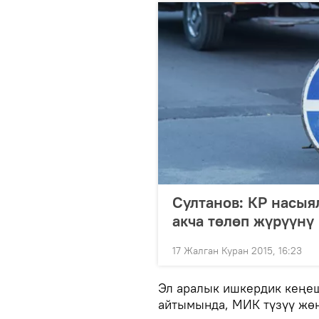
Султанов: КР насыя
акча төлөп жүрүүнү
17 Жалган Куран 2015, 16:23
Эл аралык ишкердик кеңеш
айтымында, МИК түзүү жө