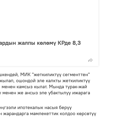
ардын жалпы көлөмү КРде 8,3
шкендей, МИК "жеткиликтүү сегменттен"
ржылап, ошондой эле калкты жеткиликтүү
й менен камсыз кылат. Мында турак-жай
у менен же ансыз эле убактылуу ижарага
ңгээли ипотекалык насыя берүү
н жарандарга мамлекеттик колдоо көрсөтүү