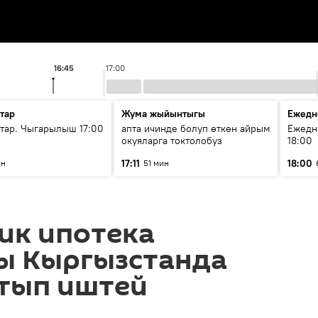
16:45
17:00
тар
Жума жыйынтыгы
Ежедн
ар. Чыгарылыш 17:00
апта ичинде болуп өткөн айрым
Ежедн
окуяларга токтолобуз
18:00
17:11
18:00
ин
51 мин
ик ипотека
ы Кыргызстанда
ртып иштей