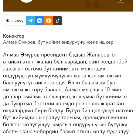
Жазылуу
Коноктор
Алмаз Өмүров, бут кийим өндүрүүчү, жеке ишкер
Алмаз Өмүров президент Садыр Жапаровго
атайын атап, жалаң булгаарыдан, жип колдонбой
жасаган өзгөчө бут кийим, ата мекендик
өндүрүштүн мүмкүнчүлүгүн жана кол эмгектин
баалуулугун айгинеледи. Өлкө башчысы бул
эмгекти жогору баалап, Алмаз мырзага 10 миң
доллар сыйлык тапшырып, кошумча бут кийимге
да буюртма бергени коомдо резонанс жараткан
окуялардын бири болду. Бүгүн биз дал ушул өзгөчө
бут кийимдин жаралуу тарыхы, президент менен
болгон жолугушуу, кыргыз өндүрүшүнүн бүгүнкү
абалы жана чебердин басып өткөн жолу тууралуу