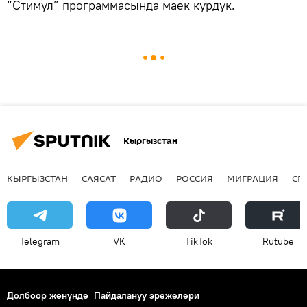
“Стимул” программасында маек курдук.
Кыргызстан
КЫРГЫЗСТАН
САЯСАТ
РАДИО
РОССИЯ
МИГРАЦИЯ
СП
Telegram
VK
ТikТоk
Rutube
Долбоор жөнүндө
Пайдалануу эрежелери