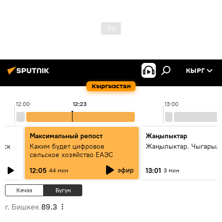
КЫРГ
Кыргызстан
12:00
12:23
13:00
Максимальный репост
Жаңылыктар
уск
Каким будет цифровое
Жаңылыктар. Чыгарыл
сельское хозяйство ЕАЭС
эфир
12:05
13:01
44 мин
3 мин
Кечээ
Бүгүн
г. Бишкек
89.3