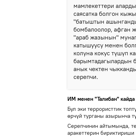
мамлекеттери аларды
саясатка болгон кыж
"батыштын ашынганды
бомбалоолор, афган ж
"араб жазынын" муна
катышуусу менен бол
колуна кокус түшүп к
барымтадагылардын б
анык чектен чыкканды
серепчи.
ИМ менен "Талибан" кайда
Бул эки террористтик топт
өрчүй турганы азырынча т
Серепчинин айтымында, те
аракеттерин бириктириши 