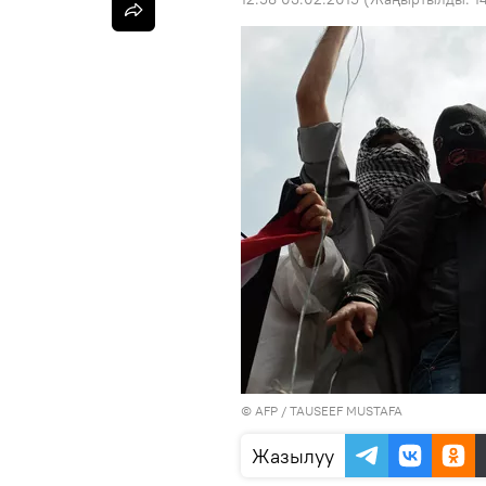
©
AFP
/ TAUSEEF MUSTAFA
Жазылуу