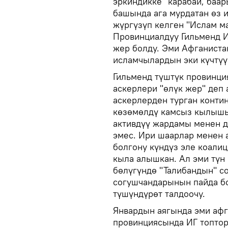
эркиндикке" карабай, баар
башында ага мурдатан өз 
жүргүзүп келген "Ислам м
Провинциалдуу Гильменд 
жер болду. Эми Афганиста
исламчылардын эки күчтүү
Гильменд түштүк провинц
аскерлери "өлүк жер" деп 
аскерлерден турган конти
көзөмөлдү камсыз кылышы
активдүү жардамы менен 
эмес. Ири шаарлар менен 
болгону күндүз эле коали
кыла алышкан. Ал эми түн
бөлүгүндө "Талибандын" с
согушчандарынын пайда бо
түшүндүрөт талдоочу.
Январдын аягында эми афг
провинциясында ИГ топтор