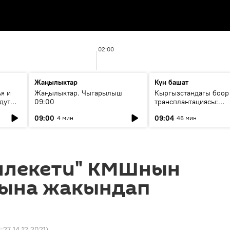
02:00
Жаңылыктар
Күн башат
я и
Жаңылыктар. Чыгарылыш
Кыргызстандагы боор
дут
09:00
трансплантациясы:
жетишкендиктер жана
09:00
09:04
4 мин
46 мин
келечеги
млекети" КМШнын
рына жакындап
4:27 14.12.2021
)