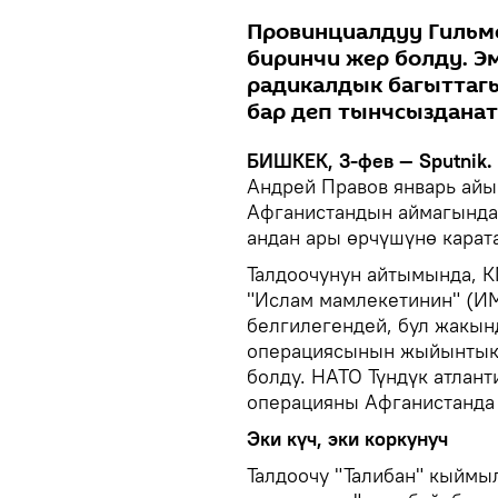
Провинциалдуу Гильм
биринчи жер болду. Э
радикалдык багыттаг
бар деп тынчсызданат
БИШКЕК, 3-фев — Sputnik.
Андрей Правов январь ай
Афганистандын аймагында 
андан ары өрчүшүнө карат
Талдоочунун айтымында, 
"Ислам мамлекетинин" (ИМ
белгилегендей, бул жакын
операциясынын жыйынтыкт
болду. НАТО Түндүк атлан
операцияны Афганистанда 
Эки күч, эки коркунуч
Талдоочу "Талибан" кыймы