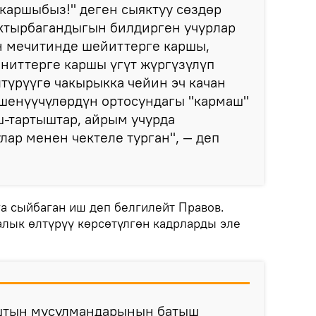
каршыбыз!" деген сыяктуу сөздөр
ктырбагандыгын билдирген учурлар
н мечитинде шейиттерге каршы,
ниттерге каршы үгүт жүргүзүлүп
лтүрүүгө чакырыкка чейин эч качан
ишенүүчүлөрдүн ортосундагы "кармаш"
ш-тартыштар, айрым учурда
лар менен чектеле турган", — деп
 сыйбаган иш деп белгилейт Правов.
лык өлтүрүү көрсөтүлгөн кадрларды эле
тын мусулмандарынын батыш