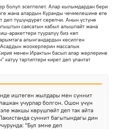
р болуп эсептелет. Алар кылымдардан бери
рге жана алардын Куранды чечмелешине өтө
т деп түшүндүрөт серепчи. Анын үстүнө
тыштын саясатын кабыл алышпайт жана
иш-аракеттери тууралуу биз көп
барымтага алынгандардын кесилген
 Асаддын жоокерлерин массалык
Сирия менен Ирактын басып алар жерлерине
" катуу тартиптери кирет деп улантат
нде иштеген жылдары мен суннит
лашкан учурлар болгон. Ошон үчүн
эле жакшы көрүшпөйт деп так айта
 Пакистанда суннит багытындагы дин
чурунда: "Бул эмне деп