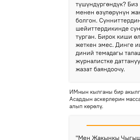
түшүндүргөндүк? Биз 
менен өзүлөрүнүн жа
болгон. Сунниттерди
шейиттердикинде сун
турган. Бирок киши ө
жеткен эмес. Динге 
диний темадагы тала
журналистке даттануу
жазат баяндоочу.
ИМнын кылганы бир акылга
Асаддын аскерлерин масса
алып көрөлү.
"Мен Жакынкы Чыгыш