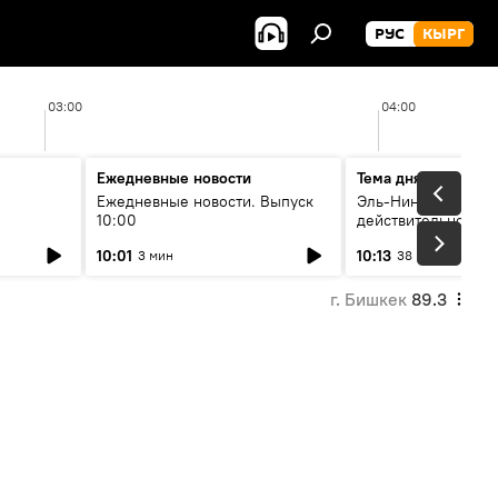
РУС
КЫРГ
03:00
04:00
Ежедневные новости
Тема дня
Ежедневные новости. Выпуск
Эль-Ниньо, жара и 
10:00
действительно вли
 өнүгүү
погоду в Кыргызст
10:01
10:13
3 мин
38 мин
г. Бишкек
89.3