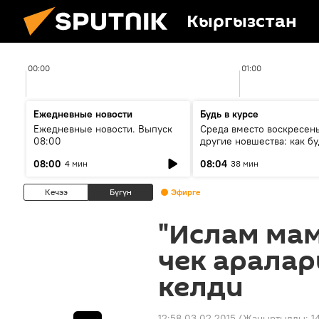
Кыргызстан
00:00
01:00
Ежедневные новости
Будь в курсе
Ежедневные новости. Выпуск
Среда вместо воскресень
08:00
другие новшества: как бу
проходить выборы в КР?
08:00
08:04
4 мин
38 мин
Кечээ
Бүгүн
Эфирге
"Ислам ма
чек арала
келди
12:58 03.02.2015
(Жаңыртылды:
1