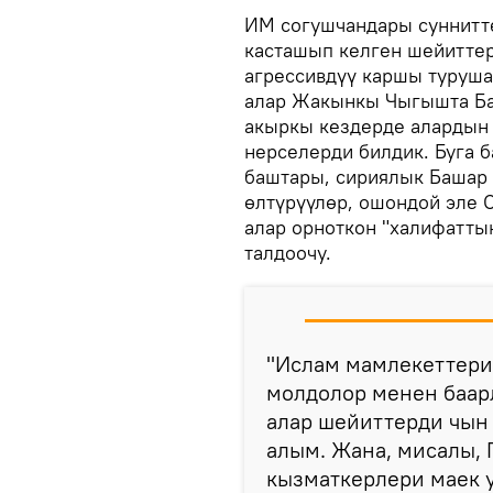
ИМ согушчандары суннитте
касташып келген шейитте
агрессивдүү каршы туруша
алар Жакынкы Чыгышта Ба
акыркы кездерде алардын 
нерселерди билдик. Буга 
баштары, сириялык Башар
өлтүрүүлөр, ошондой эле 
алар орноткон "халифаттын
талдоочу.
"Ислам мамлекеттери
молдолор менен баар
алар шейиттерди чын 
алым. Жана, мисалы,
кызматкерлери маек у