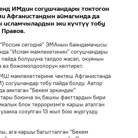
енд ИМдин согушчандары токтогон
ми Афганистандын аймагында да
ы исламчылардын эки күчтүү тобу
 Правов.
"Россия сегодня" ЭМАнын баяндамачысы
ында "Ислам мамлекетинин" согушчандары
пайда болушуна талдоо жасап, окуянын
а өз божомолдоолорун келтирет.
КМШ мамлекеттерине чектеш Афганистанда
) согушчандар тобу пайда болду. Автор
да аяктаган "Бекем эркиндик"
ары боюнча эң башкы факттардын бири
тикалык блок терроризмге каршы аталган
узакка созулган 13 жыл бою жүргүздү.
лы, ага каршы багытталган "Бекем