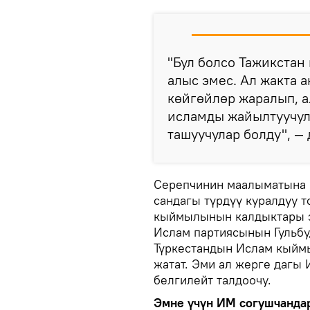
"Бул болсо Тажикстан
алыс эмес. Ал жакта 
көйгөйлөр жаралып, а
исламды жайылтуучул
ташуучулар болду", — 
Серепчинин маалыматына к
сандагы түрдүү куралдуу т
кыймылынын калдыктары э
Ислам партиясынын Гульбу
Түркестандын Ислам кыйм
жатат. Эми ал жерге дагы
белгилейт талдоочу.
Эмне үчүн ИМ согушчанда