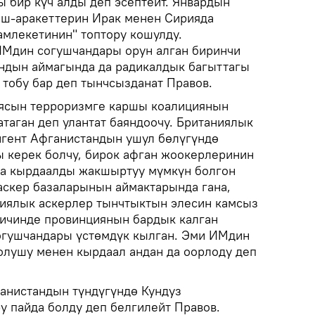
ы бир күч алды деп эсептейт. Январдын
иш-аракеттерин Ирак менен Сирияда
амлекетинин" топтору кошулду.
ИМдин согушчандары орун алган биринчи
ндын аймагында да радикалдык багыттагы
 тобу бар деп тынчсызданат Правов.
иясын терроризмге каршы коалициянын
атаган деп улантат баяндоочу. Британиялык
нгент Афганистандын ушул бөлүгүндө
 керек болчу, бирок афган жоокерлеринин
да кырдаалды жакшыртуу мүмкүн болгон
аскер базаларынын аймактарында гана,
циялык аскерлер тынчтыктын элесин камсыз
 ичинде провинциянын бардык калган
огушчандары үстөмдүк кылган. Эми ИМдин
лушу менен кырдаал андан да оорлоду деп
анистандын түндүгүндө Кундуз
у пайда болду деп белгилейт Правов.