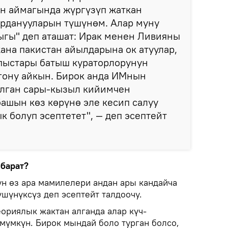
н аймагында жүргүзүп жаткан
ырданууларын түшүнөм. Алар муну
гы" деп аташат: Ирак менен Ливияны
ана пакистан айылдарына ок атуулар,
пыстары батыш кураторлорунун
гону айкын. Бирок анда ИМнын
алган сары-кызыл кийимчен
ашын көз көрүнө эле кесип салуу
к болуп эсептетет", — деп эсептейт
 барат?
ун өз ара мамилелери андан ары кандайча
үшүнүксүз деп эсептейт талдоочу.
ориялык жактан алганда алар күч-
мүмкүн. Бирок мындай боло турган болсо,