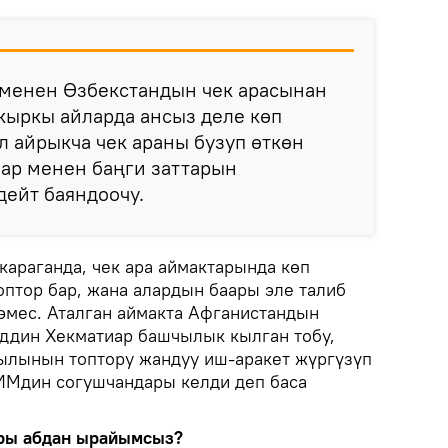
 менен Өзбекстандын чек арасынан
акыркы айларда ансыз деле көп
л айрыкча чек араны бузуп өткөн
ар менен баңги заттарын
дейт баяндоочу.
араганда, чек ара аймактарында көп
оптор бар, жана алардын баары эле талиб
мес. Аталган аймакта Афганистандын
ддин Хекматиар башчылык кылган тобу,
ылынын топтору жандуу иш-аракет жүргүзүп
 ИМдин согушчандары келди деп баса
ры абдан ырайымсыз?