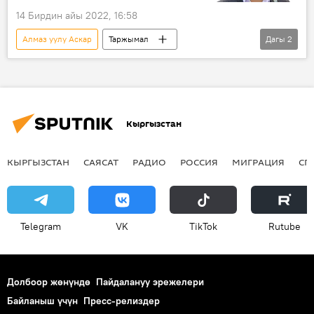
14 Бирдин айы 2022, 16:58
Алмаз уулу Аскар
Таржымал
Дагы
2
Өмүр баяны
Свердлов округу
Кыргызстан
КЫРГЫЗСТАН
САЯСАТ
РАДИО
РОССИЯ
МИГРАЦИЯ
СП
Telegram
VK
ТikТоk
Rutube
Долбоор жөнүндө
Пайдалануу эрежелери
Байланыш үчүн
Пресс-релиздер