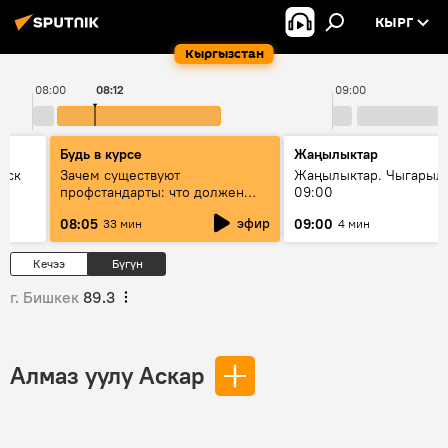
КЫРГ
Кыргызстан
08:00
08:12
09:00
Будь в курсе
Жаңылыктар
уск
Зачем существуют
Жаңылыктар. Чыгары
профстандарты: что должен
09:00
знать каждый специалист о
эфир
08:05
09:00
33 мин
4 мин
своей профессии
Кечээ
Бүгүн
г. Бишкек
89.3
Алмаз уулу Аскар