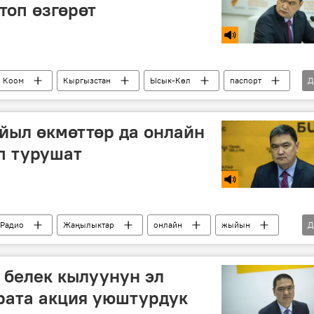
топ өзгөрөт
Коом
Кыргызстан
Ысык-Көл
паспорт
Д
йыл өкмөттөр да онлайн
п турушат
Радио
Жаңылыктар
онлайн
жыйын
Д
 белек кылуунун эл
рата акция уюштурдук