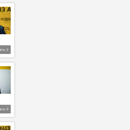
агы
2
агы
3