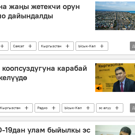
на жаңы жетекчи орун
шо дайындалды
Саясат
Кыргызстан
Ысык-Көл
Д
 коопсуздугуна карабай
келүүдө
Кыргызстан
Радио
Ысык-Көл
эс алуу
Д
а байланыштуу Кыргызстандагы кырдаал
-19дан улам быйылкы эс