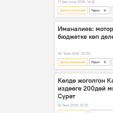
17 Аяк оона 2019, 14:18
Данир Иманалиев
Радио
МП "Тазалык"
Иманалиев: мото
бюджетке көп дел
30 Теке 2019, 20:59
Данир Иманалиев
Радио
акча
мыйзам
Көлдө жоголгон 
издөөгө 200дөй м
Сүрөт
16 Теке 2019, 12:25