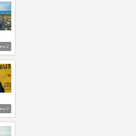
агы
2
агы
2