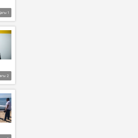
Дагы
1
агы
2