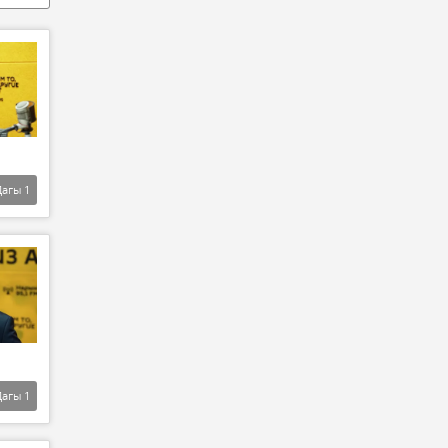
Дагы
1
Дагы
1