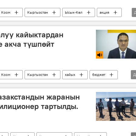
Коом
Кыргызстан
Ысык-Көл
акция
рлуу кайыктардан
е акча түшпөйт
Коом
Кыргызстан
кайык
бюджет
Д
Казакстандын жаранын
илиционер тартылды.