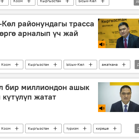
Коом
Кыргызстан
Ысык-Көл
Д
-Көл районундагы трасса
өргө арналып үч жай
Коом
Кыргызстан
Ысык-Көл
ажаткана
л бир миллиондон ашык
 күтүлүп жатат
Коом
Кыргызстан
туризм
киреше