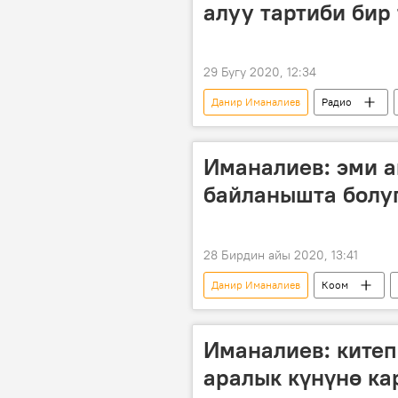
алуу тартиби бир 
29 Бугу 2020, 12:34
Данир Иманалиев
Радио
эс алуу
пансионат
Иманалиев: эми а
байланышта болу
28 Бирдин айы 2020, 13:41
Данир Иманалиев
Коом
айыл
өкмөт
Иманалиев: китеп
аралык күнүнө ка