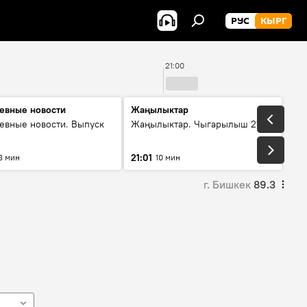
РУС
КЫРГ
21:00
евные новости
Жаңылыктар
евные новости. Выпуск
Жаңылыктар. Чыгарылыш 21:00
21:01
8 мин
10 мин
г. Бишкек
89.3