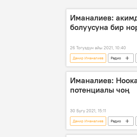
Иманалиев: акимд
болуусуна бир но
26 Тогуздун айы 2021, 10:40
Данир Иманалиев
Радио
аймактар
Иманалиев: Ноока
потенциалы чоң
30 Бугу 2021, 15:11
Данир Иманалиев
Радио
ротация