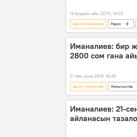
14 Бирдин айы 2020, 14:22
Данир Иманалиев
Радио
демилге
Иманалиев: бир ж
2800 сом гана ай
21 Аяк оона 2019, 16:45
Данир Иманалиев
Жаңылыктар
Ысык-Көл
экология
Иманалиев: 21-се
айланасын тазало