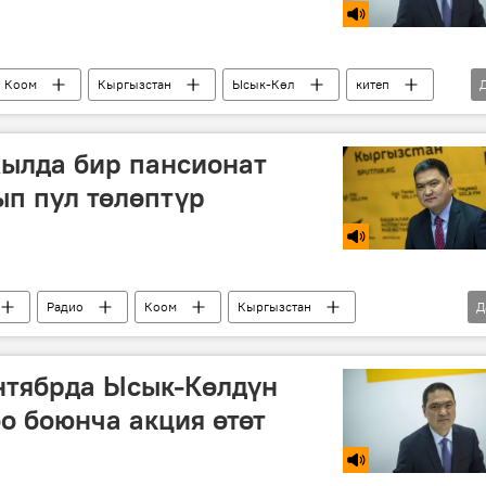
Коом
Кыргызстан
Ысык-Көл
китеп
ылда бир пансионат
ып пул төлөптүр
Радио
Коом
Кыргызстан
Д
айып пул
нтябрда Ысык-Көлдүн
о боюнча акция өтөт