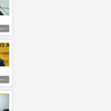
агы
2
агы
2