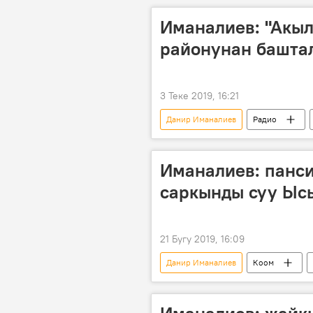
Иманалиев: "Акыл
районунан башта
3 Теке 2019, 16:21
Данир Иманалиев
Радио
акылдуу мектеп
долбоорло
Иманалиев: панс
саркынды суу Ысы
21 Бугу 2019, 16:09
Данир Иманалиев
Коом
саркынды суу
экология