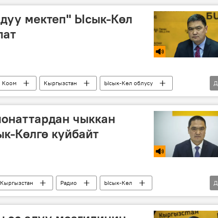
дуу мектеп" Ысык-Көл
лат
Коом
Кыргызстан
Ысык-Көл облусу
Д
р
ионаттардан чыккан
к-Көлгө куйбайт
Кыргызстан
Радио
Ысык-Көл
Д
МП "Тазалык"