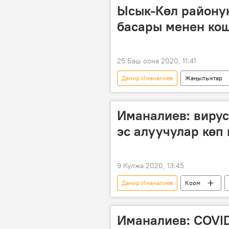
Ысык-Көл району
басары менен ко
25 Баш оона 2020, 11:41
Данир Иманалиев
Жаңылыктар
аким
кызмат
Иманалиев: вирус
эс алуучулар көп 
9 Кулжа 2020, 13:45
Данир Иманалиев
Коом
коронавирус
Коронавируск
Иманалиев: COVID