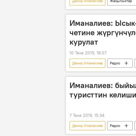
Данир Иманалиев
Жаңылыктар
Казакстан
издөө
Иманалиев: Ысык
четине жүргүнчүл
курулат
10 Теке 2019, 18:07
Данир Иманалиев
Радио
эс алуу
Иманалиев: быйы
туристтин келиши
7 Теке 2019, 15:34
Данир Иманалиев
Радио
Ысык-Көл