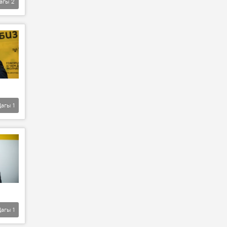
агы
2
Дагы
1
Дагы
1