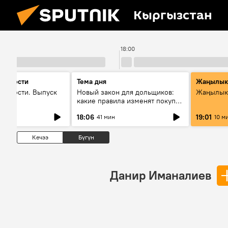
Кыргызстан
18:00
 новости
Тема дня
Жаңылык
новости. Выпуск
Новый закон для дольщиков:
Жаңылыкт
какие правила изменят покупку
квартир
18:06
19:01
41 мин
10 м
Кечээ
Бүгүн
Данир Иманалиев