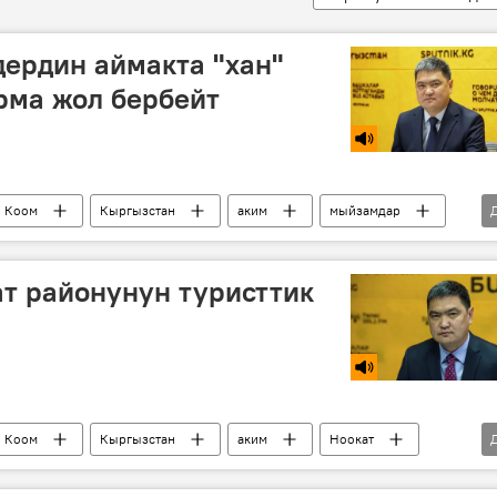
ердин аймакта "хан"
рма жол бербейт
Коом
Кыргызстан
аким
мыйзамдар
т районунун туристтик
Коом
Кыргызстан
аким
Ноокат