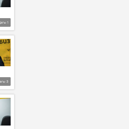
Дагы
1
агы
3