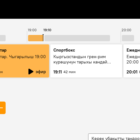
19:00
19:10
20:00
тар
Спортбокс
Ежедн
ар. Чыгарылыш 19:00
Кыргызстандын грек-рим
Ежедн
күрөшүнүн тарыхы кандай
20:00
башталган?
эфир
19:11
20:01
ин
42 мин
Керек убакытты тандоо