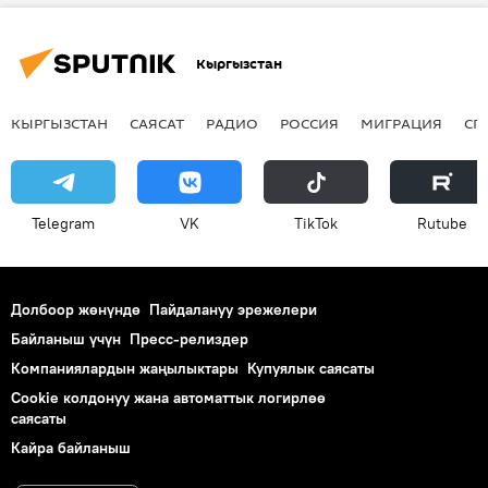
Кыргызстан
КЫРГЫЗСТАН
САЯСАТ
РАДИО
РОССИЯ
МИГРАЦИЯ
СП
Telegram
VK
ТikТоk
Rutube
Долбоор жөнүндө
Пайдалануу эрежелери
Байланыш үчүн
Пресс-релиздер
Компаниялардын жаңылыктары
Купуялык саясаты
Cookie колдонуу жана автоматтык логирлөө
саясаты
Кайра байланыш