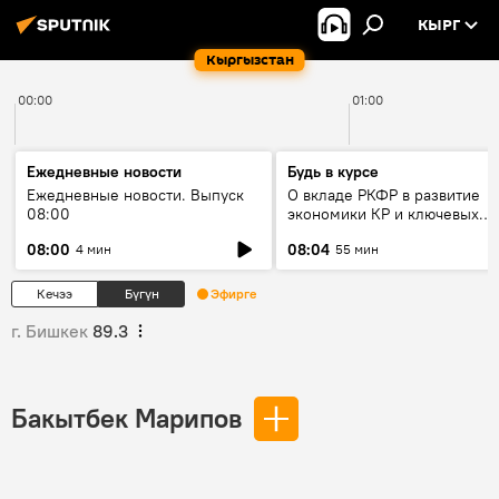
КЫРГ
Кыргызстан
00:00
01:00
Ежедневные новости
Будь в курсе
Ежедневные новости. Выпуск
О вкладе РКФР в развитие
08:00
экономики КР и ключевых
секторах до 2030 года
08:00
08:04
4 мин
55 мин
Кечээ
Бүгүн
Эфирге
г. Бишкек
89.3
Бакытбек Марипов