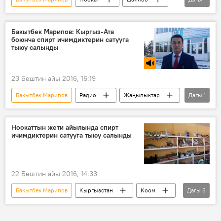
Жогорку Кеңеш
Бакытбек Марипов: Кыргыз-Ата
боюнча спирт ичимдиктерин сатууга
тыюу салынды
23 Бештин айы 2016, 16:19
Бакытбек Марипов
Радио
Жаңылыктар
Дагы
1
спирт ичимдиктери
Ноокаттын жети айылында спирт
ичимдиктерин сатууга тыюу салынды
22 Бештин айы 2016, 14:33
Бакытбек Марипов
Кыргызстан
Коом
Дагы
3
Жаңылыктар
Кыргыз-Ата
спирт ичимдиктери