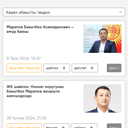
Керек убакытты тандоо
Марипов Бакытбек Асамидинович —
өмүр баяны
8 Теке 2024, 10:47
Бакытбек Марипов
шайлоо
депутат
Дагы
1
Өмүр баяны
ЖК шайлоо: Ноокат округунан
Бакытбек Марипов жеңишти
камсыздоодо
30 Кулжа 2024, 21:05
Бакытбек Марипов
Ноокат
шайлоо
Дагы
1