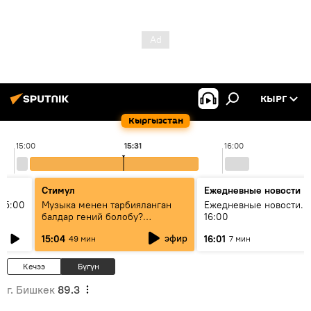
КЫРГ
Кыргызстан
15:00
15:31
16:00
Стимул
Ежедневные новости
15:00
Музыка менен тарбияланган
Ежедневные новости. 
балдар гений болобу?
16:00
Кыргыздын жашоосунда
эфир
15:04
16:01
49 мин
7 мин
музыканын орду
Кечээ
Бүгүн
г. Бишкек
89.3