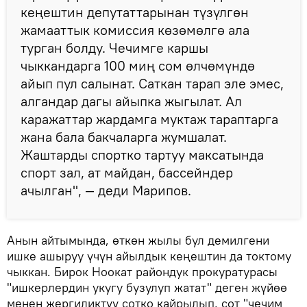
кеңештин депутаттарынан түзүлгөн
жамааттык комиссия көзөмөлгө ала
турган болду. Чечимге каршы
чыккандарга 100 миң сом өлчөмүндө
айып пул салынат. Саткан тарап эле эмес,
алгандар дагы айыпка жыгылат. Ал
каражаттар жардамга муктаж тараптарга
жана бала бакчаларга жумшалат.
Жаштарды спортко тартуу максатында
спорт зал, ат майдан, бассейндер
ачылган", — деди Марипов.
Анын айтымында, өткөн жылы бул демилгени
ишке ашыруу үчүн айылдык кеңештин да токтому
чыккан. Бирок Ноокат райондук прокуратурасы
"ишкерлердин укугу бузулуп жатат" деген жүйөө
менен жергиликтүү сотко кайрылып, сот "чечим