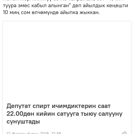
туура эмес кабыл алынган" деп айылдык кеңешти
10 миң сом өлчөмүндө айыпка жыккан.
Депутат спирт ичимдиктерин саат
22.00дөн кийин сатууга тыюу салууну
сунуштады
12 Жалган Куран 2015, 17:38