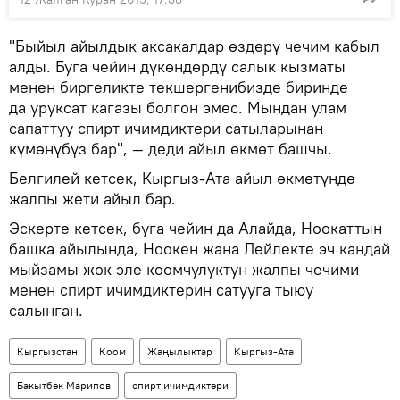
"Быйыл айылдык аксакалдар өздөрү чечим кабыл
алды. Буга чейин дүкөндөрдү салык кызматы
менен биргеликте текшергенибизде биринде
да уруксат кагазы болгон эмес. Мындан улам
сапаттуу спирт ичимдиктери сатыларынан
күмөнүбүз бар", — деди айыл өкмөт башчы.
Белгилей кетсек, Кыргыз-Ата айыл өкмөтүндө
жалпы жети айыл бар.
Эскерте кетсек, буга чейин да Алайда, Ноокаттын
башка айылында, Ноокен жана Лейлекте эч кандай
мыйзамы жок эле коомчулуктун жалпы чечими
менен спирт ичимдиктерин сатууга тыюу
салынган.
Кыргызстан
Коом
Жаңылыктар
Кыргыз-Ата
Бакытбек Марипов
спирт ичимдиктери