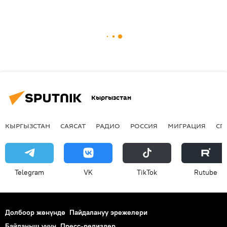
Кыргызстан
КЫРГЫЗСТАН
САЯСАТ
РАДИО
РОССИЯ
МИГРАЦИЯ
СП
Telegram
VK
ТikТоk
Rutube
Долбоор жөнүндө
Пайдалануу эрежелери
Байланыш үчүн
Пресс-релиздер