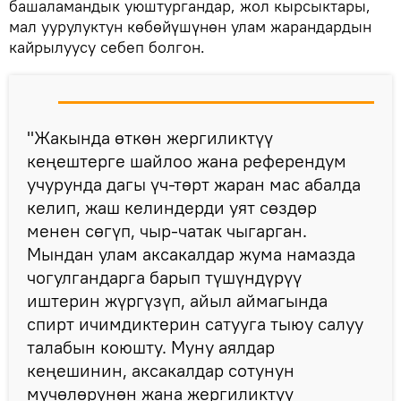
башаламандык уюштургандар, жол кырсыктары,
мал уурулуктун көбөйүшүнөн улам жарандардын
кайрылуусу себеп болгон.
"Жакында өткөн жергиликтүү
кеңештерге шайлоо жана референдум
учурунда дагы үч-төрт жаран мас абалда
келип, жаш келиндерди уят сөздөр
менен сөгүп, чыр-чатак чыгарган.
Мындан улам аксакалдар жума намазда
чогулгандарга барып түшүндүрүү
иштерин жүргүзүп, айыл аймагында
спирт ичимдиктерин сатууга тыюу салуу
талабын коюшту. Муну аялдар
кеңешинин, аксакалдар сотунун
мүчөлөрүнөн жана жергиликтүү