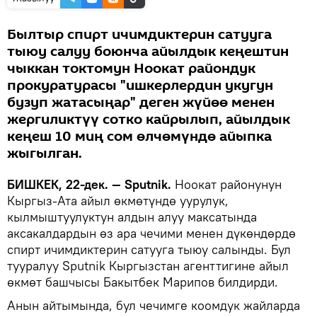
Былтыр спирт ичимдиктерин сатууга
тыюу салуу боюнча айылдык кеңештин
чыккан токтомун Ноокат райондук
прокуратурасы "ишкерлердин укугун
бузуп жатасыңар" деген жүйөө менен
жергиликтүү сотко кайрылып, айылдык
кеңеш 10 миң сом өлчөмүндө айыпка
жыгылган.
БИШКЕК, 22-дек. — Sputnik.
Ноокат районунун
Кыргыз-Ата айыл өкмөтүндө уурулук,
кылмыштуулуктун алдын алуу максатында
аксакалдардын өз ара чечими менен дүкөндөрдө
спирт ичимдиктерин сатууга тыюу салынды. Бул
тууралуу Sputnik Кыргызстан агенттигине айыл
өкмөт башчысы Бакытбек Марипов билдирди.
Анын айтымында, бул чечимге коомдук жайларда