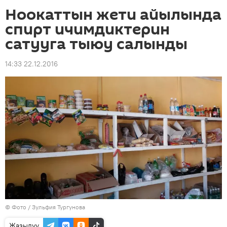
Ноокаттын жети айылында
спирт ичимдиктерин
сатууга тыюу салынды
14:33 22.12.2016
© Фото / Зульфия Тургунова
Жазылуу