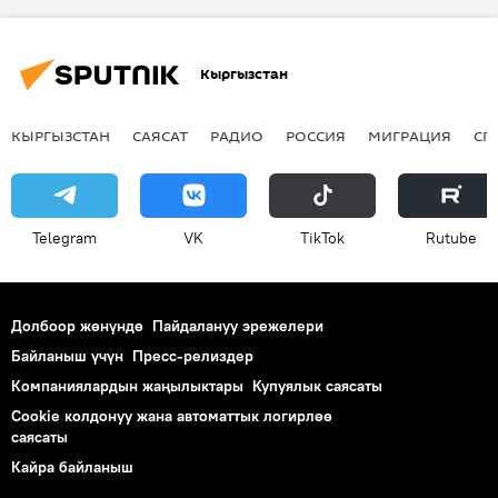
Дүйнөдө
Кемерово
Окутуучу
Скрябин атындагы Кыргыз улуттук айыл-чарба университети
Кыргызстан
Ош технологиялык университет
КЫРГЫЗСТАН
САЯСАТ
РАДИО
РОССИЯ
МИГРАЦИЯ
СП
Telegram
VK
ТikТоk
Rutube
Долбоор жөнүндө
Пайдалануу эрежелери
Байланыш үчүн
Пресс-релиздер
Компаниялардын жаңылыктары
Купуялык саясаты
Cookie колдонуу жана автоматтык логирлөө
саясаты
Кайра байланыш