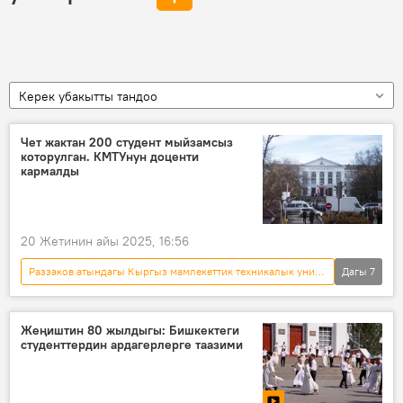
Керек убакытты тандоо
Чет жактан 200 студент мыйзамсыз
которулган. КМТУнун доценти
кармалды
20 Жетинин айы 2025, 16:56
Раззаков атындагы Кыргыз мамлекеттик техникалык университети
Дагы
7
Кыргызстан
УКМК
кылмыш
студент
которуу
Сүрөт
Жеңиштин 80 жылдыгы: Бишкектеги
студенттердин ардагерлерге таазими
доцент