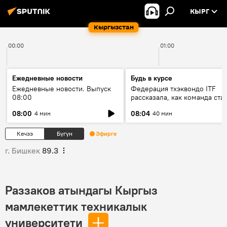
КЫРГ
Кыргызстан
00:00
01:00
Ежедневные новости
Будь в курсе
Ежедневные новости. Выпуск
Федерация тхэквондо ITF
08:00
рассказала, как команда ста
жертвой мошенников
08:00
08:04
4 мин
40 мин
Кечээ
Бүгүн
Эфирге
г. Бишкек
89.3
Раззаков атындагы Кыргыз
мамлекеттик техникалык
университети