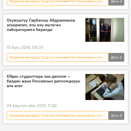
Раззаков атындагы Кыргыз мамлекеттик техникалык университети
Дагы
4
Кыргызстан
Бишкек
БГУ
тосмо
Окумуштуу Сарбагыш Абдрахманов
эскерилип, аты өзү иштеген
лабораторияга берилди
15 Бугу 2018, 09:20
Раззаков атындагы Кыргыз мамлекеттик техникалык университети
Дагы
5
Кыргызстан
Коом
Жаңылыктар
Бишкек
илим
КРдин студенттери эки диплом –
биздин жана Россиянын дипломдорун
ала алат
24 Бештин айы 2014, 11:42
Раззаков атындагы Кыргыз мамлекеттик техникалык университети
Дагы
8
Маданият
Коом
Жаңылыктар