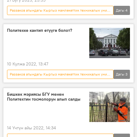
Раззаков атындагы Кыргыз мамлекеттик техникалык университети
Дагы
4
Кыргызстан
Аскар Акаев
каршылык
студенттер
Политехке кантип өтүүгө болот?
10 Кулжа 2022, 13:47
Раззаков атындагы Кыргыз мамлекеттик техникалык университети
Дагы
3
Кыргызстан
ЖОЖ
билим берүү
Бишкек мэриясы БГУ менен
Политехтин тосмолорун алып салды
14 Үчтүн айы 2022, 14:34