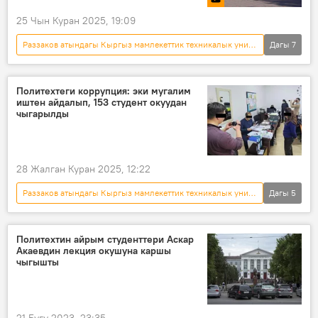
25 Чын Куран 2025, 19:09
Раззаков атындагы Кыргыз мамлекеттик техникалык университети
Дагы
7
Улуу Ата Мекендик согуштагы Жеңишке 80 жыл
Кыргызстан
жеңиш
вальс
Политехтеги коррупция: эки мугалим
иштен айдалып, 153 студент окуудан
студенттер
акция
Видео
чыгарылды
28 Жалган Куран 2025, 12:22
Раззаков атындагы Кыргыз мамлекеттик техникалык университети
Дагы
5
Кыргызстан
коррупция
студент
мугалим
УКМК
Политехтин айрым студенттери Аскар
Акаевдин лекция окушуна каршы
чыгышты
21 Бугу 2023, 23:35