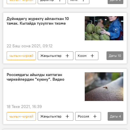
вирус
оору
Дүйнөдөгү жүрөктү айланткан 10
тамак. Кытайда түзүлгөн тизме
22 Баш оона 2021, 09:12
чымын-чиркей
Жаңылыктар
Коом
Дагы
10
Дүйнөдө
Басма сөзгө баяндама
эт
шарап
жумуртка
Россиядагы айылды каптаган
чиркейлердин "куюну". Видео
табит
маанай
Кытай
тамак
сыр
18 Теке 2021, 16:39
чымын-чиркей
Жаңылыктар
Россия
Дагы
4
Дүйнөдө
Коом
Камчатка