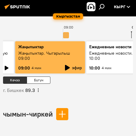
КЫРГ
Кыргызстан
09:00
09
Жаңылыктар
Ежедневные новости
овую
Жаңылыктар. Чыгарылыш
Ежедневные новости. 
09:00
10:00
эфир
09:00
10:00
4 мин
4 мин
Кечээ
Бүгүн
г. Бишкек
89.3
чымын-чиркей