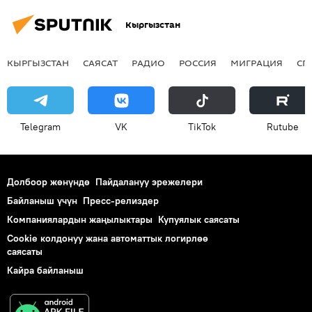
Кыргызстан
КЫРГЫЗСТАН
САЯСАТ
РАДИО
РОССИЯ
МИГРАЦИЯ
СП
Telegram
VK
ТikТоk
Rutube
Долбоор жөнүндө
Пайдалануу эрежелери
Байланыш үчүн
Пресс-релиздер
Компаниялардын жаңылыктары
Купуялык саясаты
Cookie колдонуу жана автоматтык логирлөө
саясаты
Кайра байланыш