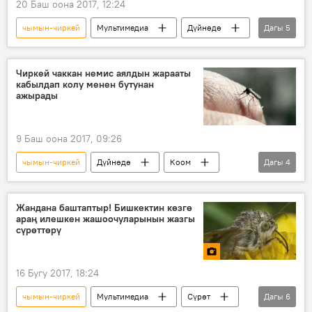
20 Баш оона 2017, 12:24
чымын-чиркей
Мультимедиа
Дүйнөдө
Дагы
5
Коом
Видео
Жаңылыктар
балык уулоо
Россия
Чиркей чаккан немис аялдын жарааты
кабылдап колу менен бутунан
ажырады
9 Баш оона 2017, 09:26
чымын-чиркей
Дүйнөдө
Коом
Дагы
4
Жаңылыктар
Германия
оорукана
оору
Жандана баштаптыр! Бишкектин көзгө
араң илешкен жашоочуларынын жазгы
сүрөттөрү
16 Бугу 2017, 18:24
чымын-чиркей
Мультимедиа
Сүрөт
Дагы
6