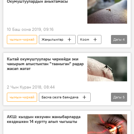
Окумуштуулардын аныктамасы
10 Баш оона 2019, 09:16
чымын-чиркей
Жаңылыктар
Коом
Дагы
4
Дүйнөдө
Басма сөзгө баяндама
кан
адам
Кытай окумуштуулары чиркейди эки
чакырым алыстыктан "тааныган" радар
жасап жатат
2 Чын Куран 2018, 08:44
чымын-чиркей
Басма сөзгө баяндама
Дагы
5
Дүйнөдө
Коом
Жаңылыктар
Кытай
радар
АКШ: кыздын көзүнөн жаныбарларда
кездешкен 14 куртту алып чыгышты