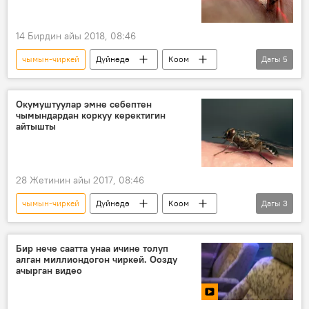
14 Бирдин айы 2018, 08:46
чымын-чиркей
Дүйнөдө
Коом
Дагы
5
Жаңылыктар
АКШ
мите
курт
көз
Окумуштуулар эмне себептен
чымындардан коркуу керектигин
айтышты
28 Жетинин айы 2017, 08:46
чымын-чиркей
Дүйнөдө
Коом
Дагы
3
Жаңылыктар
Рио-де-Жанейро
оору
Бир нече саатта унаа ичине толуп
алган миллиондогон чиркей. Оозду
ачырган видео