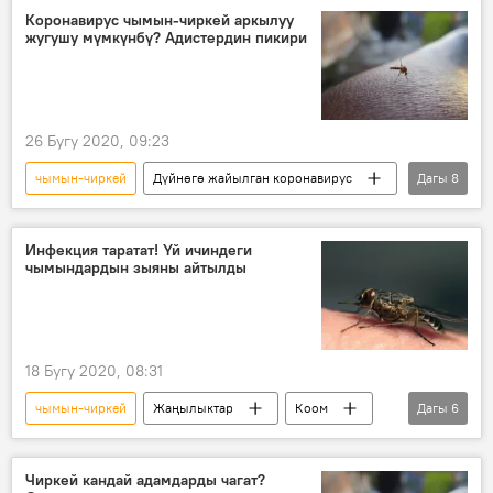
куюн
Коронавирус чымын-чиркей аркылуу
жугушу мүмкүнбү? Адистердин пикири
26 Бугу 2020, 09:23
чымын-чиркей
Дүйнөгө жайылган коронавирус
Дагы
8
Жаңылыктар
Коом
Дүйнөдө
коронавирус
карантин
жай
Инфекция таратат! Үй ичиндеги
чымындардын зыяны айтылды
оору
эскертүү
18 Бугу 2020, 08:31
чымын-чиркей
Жаңылыктар
Коом
Дагы
6
Дүйнөдө
таштанды
гигиена
вирус
дарт
МП "Тазалык"
Чиркей кандай адамдарды чагат?