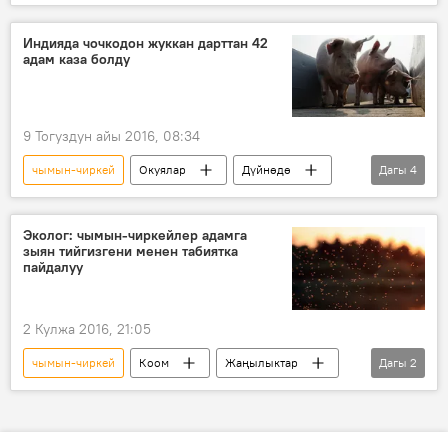
Кыргызстан
Коом
Жаңылыктар
жаратылыш
аары
курт-кумурска
Индияда чочкодон жуккан дарттан 42
адам каза болду
9 Тогуздун айы 2016, 08:34
чымын-чиркей
Окуялар
Дүйнөдө
Дагы
4
Жаңылыктар
Индия
өлүм
чочко
Эколог: чымын-чиркейлер адамга
зыян тийгизгени менен табиятка
пайдалуу
2 Кулжа 2016, 21:05
чымын-чиркей
Коом
Жаңылыктар
Дагы
2
Бишкек
табият