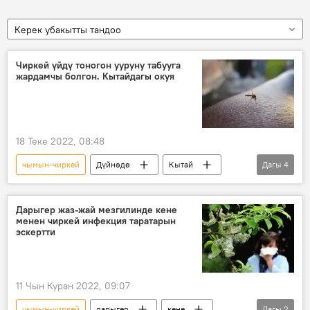
Керек убакытты тандоо
Чиркей үйдү тоногон ууруну табууга
жардамчы болгон. Кытайдагы окуя
18 Теке 2022, 08:48
чымын-чиркей
Дүйнөдө
Кытай
Дагы
4
уурулук
кармоо
полиция
ДНК
Дарыгер жаз-жай мезгилинде кене
менен чиркей инфекция таратарын
эскертти
11 Чын Куран 2022, 09:07
чымын-чиркей
дарыгер
кене
Дагы
2