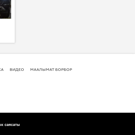
КА
ВИДЕО
МААЛЫМАТ БОРБОР
ык саясаты