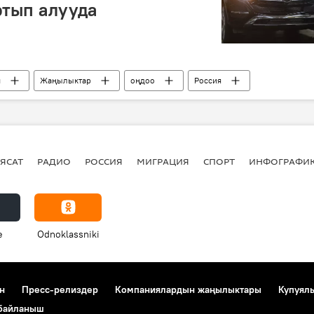
ртып алууда
м
Жаңылыктар
оңдоо
Россия
ЯСАТ
РАДИО
РОССИЯ
МИГРАЦИЯ
СПОРТ
ИНФОГРАФИ
e
Odnoklassniki
н
Пресс-релиздер
Компаниялардын жаңылыктары
Купуял
 байланыш