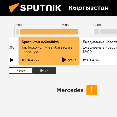
Кыргызстан
11:00
11:35
12:00
Sputnikteн сүйлөйбүз
Ежедневные новос
ыш 11:00
Так божомол — өз убагындагы
Ежедневные новост
коргонуу:
12:00
гидрометеорологиялык кызмат
эфир
11:04
12:01
45 мин
4 мин
кантип өркүндөтүлүүдө
Кечээ
Бүгүн
Mercedes