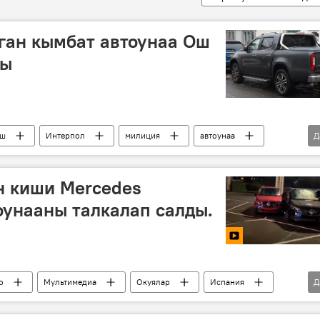
ган кымбат автоунаа Ош
ды
ш
Интерпол
милиция
автоунаа
Д
урдоо
н киши Mercedes
оунааны талкалап салды.
о
Мультимедиа
Окуялар
Испания
Д
ш
кызматкер
полиция