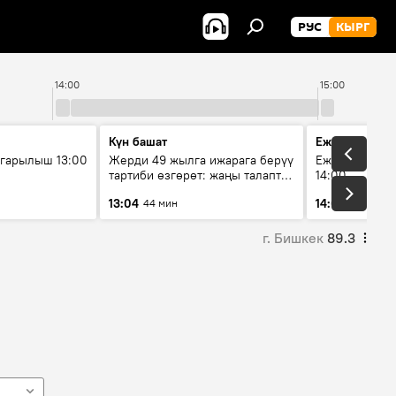
РУС
КЫРГ
14:00
15:00
Күн башат
Ежедневные 
гарылыш 13:00
Жерди 49 жылга ижарага берүү
Ежедневные н
тартиби өзгөрөт: жаңы талаптар
14:00
эмнени көздөйт?
13:04
14:01
44 мин
3 мин
г. Бишкек
89.3