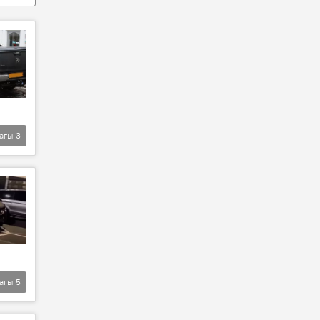
агы
3
агы
5