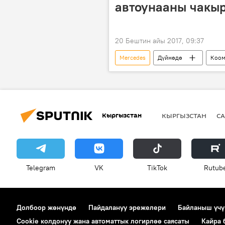
автоунааны чакы
20 Бештин айы 2017, 09:37
Mercedes
Дүйнөдө
Коо
Кыргызстан
КЫРГЫЗСТАН
СА
Telegram
VK
ТikТоk
Rutub
Долбоор жөнүндө
Пайдалануу эрежелери
Байланыш үчү
Cookie колдонуу жана автоматтык логирлөө саясаты
Кайра