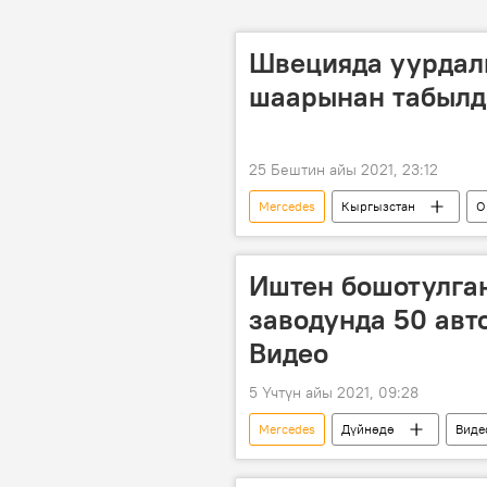
Швецияда уурдал
шаарынан табыл
25 Бештин айы 2021, 23:12
Mercedes
Кыргызстан
О
иликтөө
Швеция
у
Иштен бошотулга
заводунда 50 авт
Видео
5 Үчтүн айы 2021, 09:28
Mercedes
Дүйнөдө
Виде
автоунаа
өч алуу
и