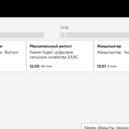
13:00
ти
Максимальный репост
Жаңылыктар
и. Выпуск
Каким будет цифровое
Жаңылыктар. Чы
сельское хозяйство ЕАЭС
12:05
13:01
44 мин
3 мин
Керек убакытты тандоо