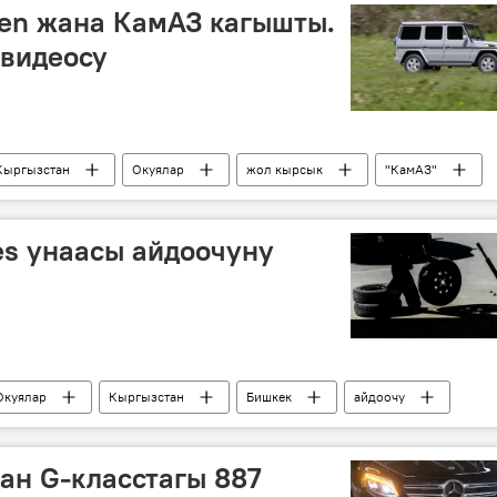
en жана КамАЗ кагышты.
видеосу
Кыргызстан
Окуялар
жол кырсык
"КамАЗ"
es унаасы айдоочуну
Окуялар
Кыргызстан
Бишкек
айдоочу
ан G-класстагы 887