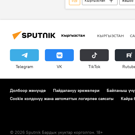
сүр
Кыргызстан
жашоо
сымбат
турпат
сөө
Кыргызстан
КЫРГЫЗСТАН
СА
Telegram
VK
ТikТоk
Rutub
Долбоор жөнүндө
Пайдалануу эрежелери
Байланыш үчү
Cookie колдонуу жана автоматтык логирлөө саясаты
Кайра
© 2026 Sputnik Бардык укуктар корголгон. 18+