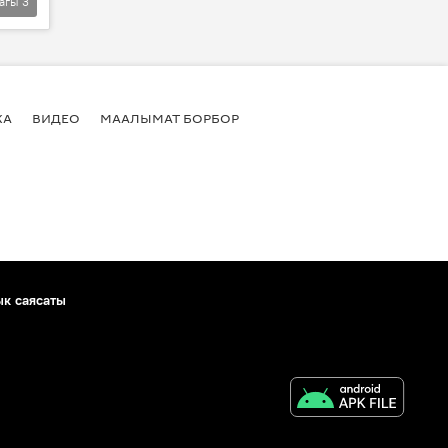
агы
3
КА
ВИДЕО
МААЛЫМАТ БОРБОР
ык саясаты