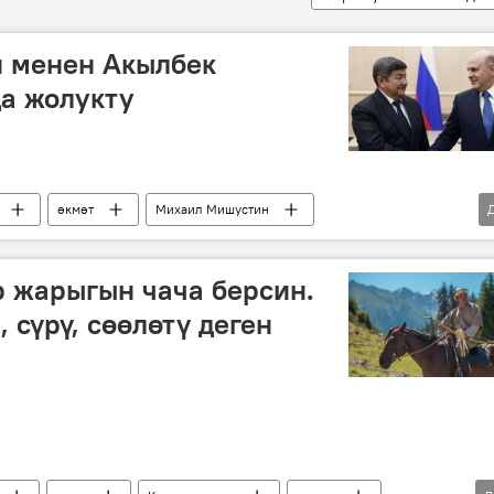
 менен Акылбек
а жолукту
өкмөт
Михаил Мишустин
 жарыгын чача берсин.
 сүрү, сөөлөтү деген