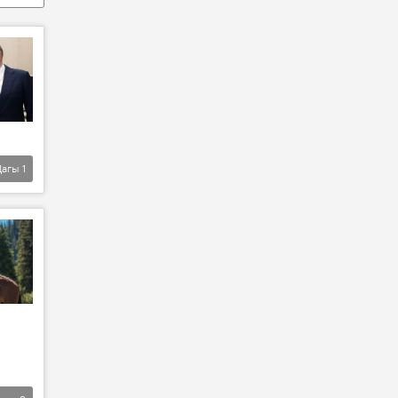
Дагы
1