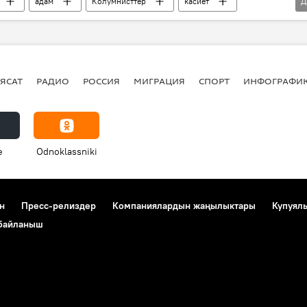
адам
Колумнисттер
касиет
Д
лөт
ЯСАТ
РАДИО
РОССИЯ
МИГРАЦИЯ
СПОРТ
ИНФОГРАФИ
e
Odnoklassniki
н
Пресс-релиздер
Компаниялардын жаңылыктары
Купуял
 байланыш