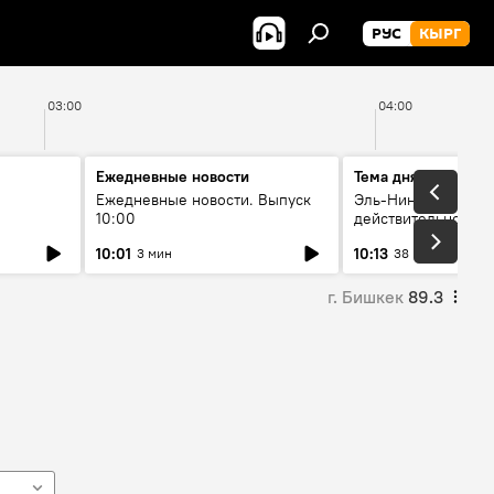
РУС
КЫРГ
03:00
04:00
Ежедневные новости
Тема дня
Ежедневные новости. Выпуск
Эль-Ниньо, жара и 
10:00
действительно вли
 өнүгүү
погоду в Кыргызст
10:01
10:13
3 мин
38 мин
г. Бишкек
89.3