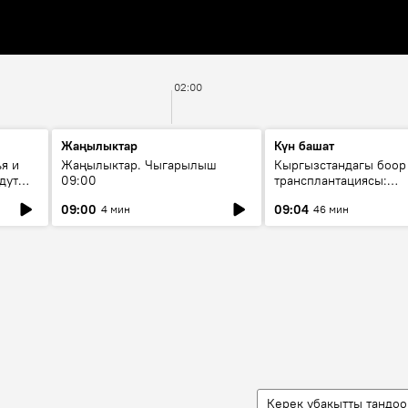
02:00
Жаңылыктар
Күн башат
я и
Жаңылыктар. Чыгарылыш
Кыргызстандагы боор
дут
09:00
трансплантациясы:
жетишкендиктер жана
09:00
09:04
4 мин
46 мин
келечеги
Керек убакытты тандоо