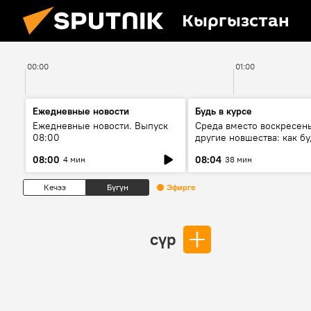
Кыргызстан
00:00
01:00
Ежедневные новости
Будь в курсе
Ежедневные новости. Выпуск
Среда вместо воскресень
08:00
другие новшества: как бу
проходить выборы в КР?
08:00
08:04
4 мин
38 мин
Кечээ
Бүгүн
Эфирге
сүр