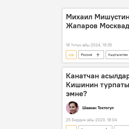
Михаил Мишустин
Жапаров Москвад
18 Үчтүн айы 2024, 19:35
сүр
Россия
Кыргызстан
Акылбек Жапаров
Канатчан асылдар
Кишинин турпаты,
эмне?
Шаакан Токтогул
25 Бирдин айы 2023, 18:04