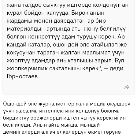
жана талдоо сыяктуу иштерде колдонулган
курал бойдон калууда. Бирок анын
жардамы менен даярдалган ар бир
материалдын артында аты-жөнү белгилүү
болгон конкреттүү адам турушу керек. Ар
кандай каталар, ошондой эле атайылап же
кокусунан тараган жалган маалымат үчүн
жооптуу адамдар аныкталышы зарыл. Бул
жоопкерчилик сакталышы керек", — деди
Горностаев.
Ошондой эле журналисттер жана медиа өкүлдөрү
үчүн жасалма интеллектини колдонуу боюнча
бирдиктүү эрежелерди иштеп чыгуу керектигин
белгиледи. Анын айтымында, мындай
демилгелерди алгач өлкөлөрдүн өкмөттөрүнө