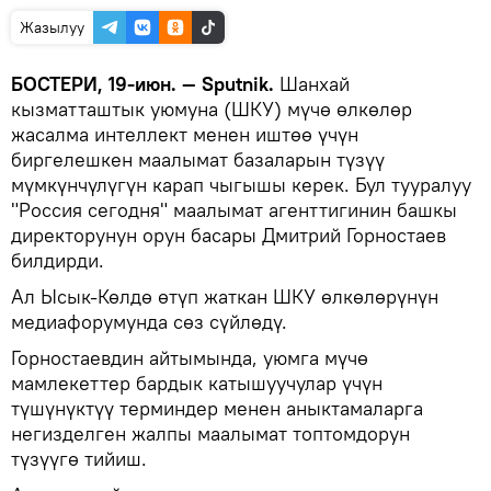
Жазылуу
БОСТЕРИ, 19-июн. — Sputnik.
Шанхай
кызматташтык уюмуна (ШКУ) мүчө өлкөлөр
жасалма интеллект менен иштөө үчүн
биргелешкен маалымат базаларын түзүү
мүмкүнчүлүгүн карап чыгышы керек. Бул тууралуу
"Россия сегодня" маалымат агенттигинин башкы
директорунун орун басары Дмитрий Горностаев
билдирди.
Ал Ысык-Көлдө өтүп жаткан ШКУ өлкөлөрүнүн
медиафорумунда сөз сүйлөдү.
Горностаевдин айтымында, уюмга мүчө
мамлекеттер бардык катышуучулар үчүн
түшүнүктүү терминдер менен аныктамаларга
негизделген жалпы маалымат топтомдорун
түзүүгө тийиш.