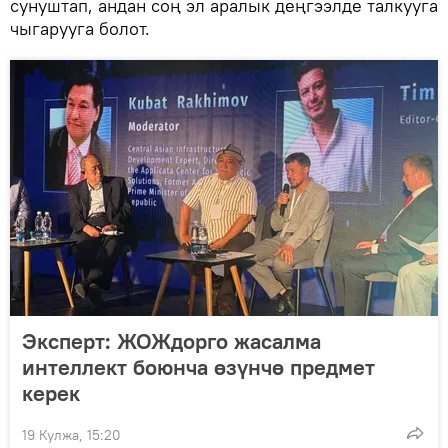
сунуштап, андан соң эл аралык деңгээлде талкууга
чыгарууга болот.
Эксперт: ЖОЖдорго жасалма
интеллект боюнча өзүнчө предмет
керек
19 Кулжа, 15:20