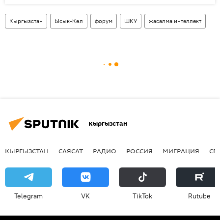
Кыргызстан
Ысык-Көл
форум
ШКУ
жасалма интеллект
Кыргызстан
КЫРГЫЗСТАН
САЯСАТ
РАДИО
РОССИЯ
МИГРАЦИЯ
СП
Telegram
VK
ТikТоk
Rutube