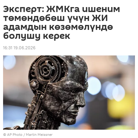
Эксперт: ЖМКга ишеним
төмөндөбөш үчүн ЖИ
адамдын көзөмөлүндө
болушу керек
16:31 19.06.2026
©
AP Photo
/ Martin Meissner