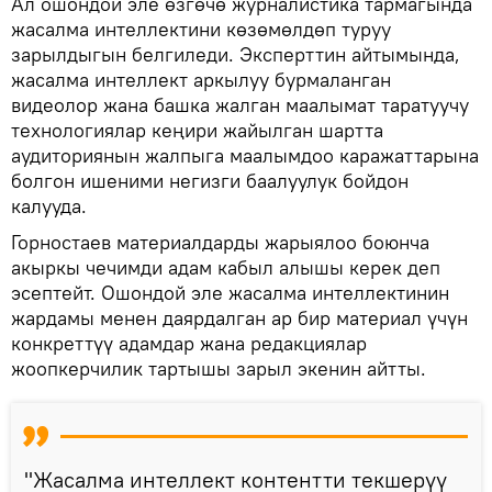
Ал ошондой эле өзгөчө журналистика тармагында
жасалма интеллектини көзөмөлдөп туруу
зарылдыгын белгиледи. Эксперттин айтымында,
жасалма интеллект аркылуу бурмаланган
видеолор жана башка жалган маалымат таратуучу
технологиялар кеңири жайылган шартта
аудиториянын жалпыга маалымдоо каражаттарына
болгон ишеними негизги баалуулук бойдон
калууда.
Горностаев материалдарды жарыялоо боюнча
акыркы чечимди адам кабыл алышы керек деп
эсептейт. Ошондой эле жасалма интеллектинин
жардамы менен даярдалган ар бир материал үчүн
конкреттүү адамдар жана редакциялар
жоопкерчилик тартышы зарыл экенин айтты.
"Жасалма интеллект контентти текшерүү