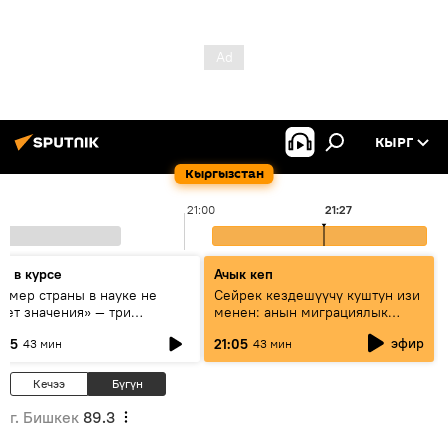
КЫРГ
Кыргызстан
21:00
21:27
дь в курсе
Ачык кеп
азмер страны в науке не
Сейрек кездешүүчү куштун изи
еет значения» — три
менен: анын миграциялык
сперта о сотрудничестве
жолу эмнеден кабар берет?
эфир
:05
21:05
43 мин
43 мин
ссии и Кыргызстана в
разовании и исследованиях
Кечээ
Бүгүн
г. Бишкек
89.3