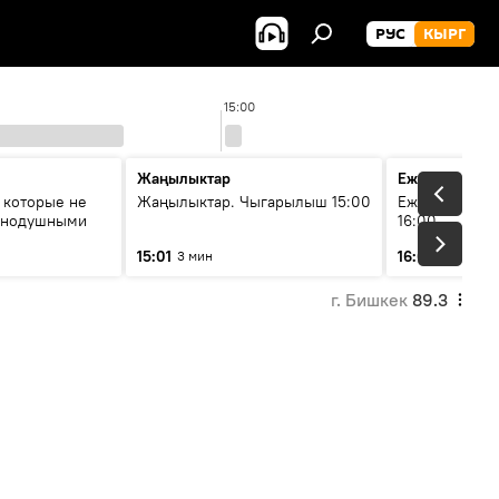
РУС
КЫРГ
15:00
Жаңылыктар
Ежедневные 
 которые не
Жаңылыктар. Чыгарылыш 15:00
Ежедневные н
авнодушными
16:00
15:01
16:01
3 мин
3 мин
г. Бишкек
89.3