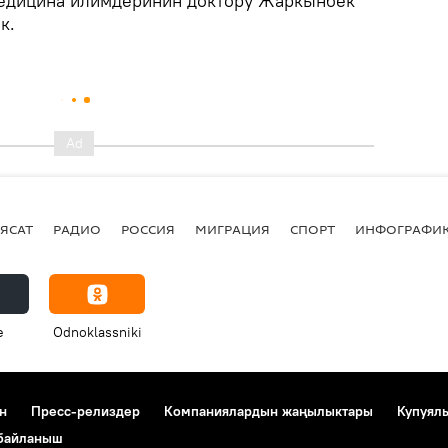
медицина илимдеринин доктору Жаркынбек
к.
ЯСАТ
РАДИО
РОССИЯ
МИГРАЦИЯ
СПОРТ
ИНФОГРАФИ
e
Odnoklassniki
н
Пресс-релиздер
Компаниялардын жаңылыктары
Купуял
 байланыш