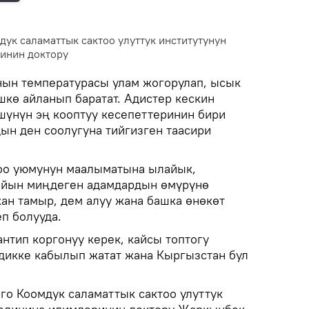
ук саламаттык сактоо улуттук институтунун
инин доктору
нын температурасы улам жогорулап, ысык
шкө айланып баратат. Адистер кескин
үнүн эң кооптуу кесепеттеринин бири
ын ден соолугуна тийгизген таасири
.
тоо уюмунун маалыматына ылайык,
айын миңдеген адамдардын өмүрүнө
кан тамыр, дем алуу жана башка өнөкөт
п болууда.
нтип коргонуу керек, кайсы топтогу
дикке кабылып жатат жана Кыргызстан бул
го Коомдук саламаттык сактоо улуттук