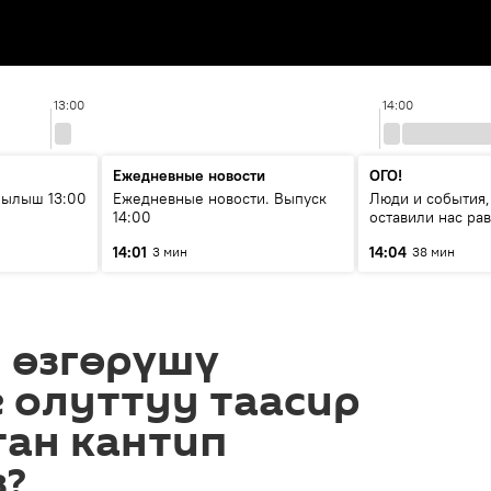
13:00
14:00
Ежедневные новости
ОГО!
рылыш 13:00
Ежедневные новости. Выпуск
Люди и события,
14:00
оставили нас р
14:01
14:04
3 мин
38 мин
 өзгөрүшү
 олуттуу таасир
тан кантип
з?