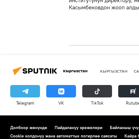
институтунун директору, 
Касымбековдон жооп алды
Кыргызстан
КЫРГЫЗСТАН
СА
Telegram
VK
ТikТоk
Rutub
Долбоор жөнүндө
Пайдалануу эрежелери
Байланыш үчү
Cookie колдонуу жана автоматтык логирлөө саясаты
Кайра