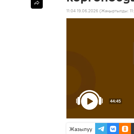
11:04 19.06.2026
(Жаңыртылды:
11
44:45
Жазылуу