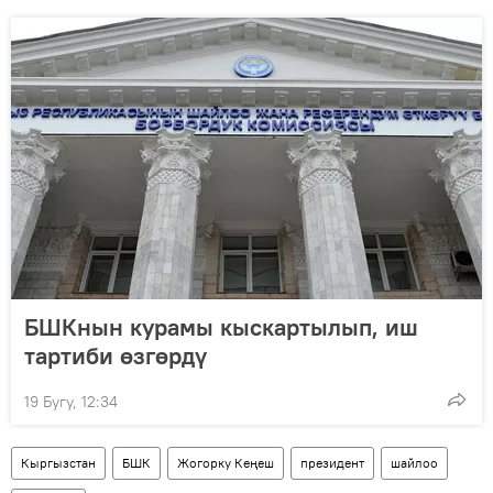
БШКнын курамы кыскартылып, иш
тартиби өзгөрдү
19 Бугу, 12:34
Кыргызстан
БШК
Жогорку Кеңеш
президент
шайлоо