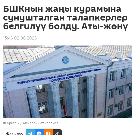
БШКнын жаңы курамына
сунушталган талапкерлер
белгилүү болду. Аты-жөнү
15:46 02.06.2026
©
Sputnik / Акылбек Батырбеков
Жазылуу