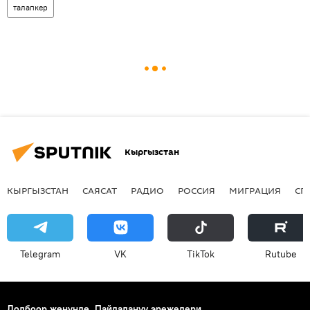
талапкер
Кыргызстан
КЫРГЫЗСТАН
САЯСАТ
РАДИО
РОССИЯ
МИГРАЦИЯ
СП
Telegram
VK
ТikТоk
Rutube
Долбоор жөнүндө
Пайдалануу эрежелери