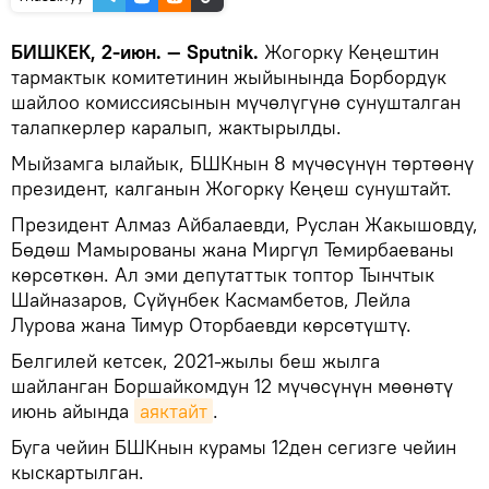
БИШКЕК, 2-июн. — Sputnik.
Жогорку Кеңештин
тармактык комитетинин жыйынында Борбордук
шайлоо комиссиясынын мүчөлүгүнө сунушталган
талапкерлер каралып, жактырылды.
Мыйзамга ылайык, БШКнын 8 мүчөсүнүн төртөөнү
президент, калганын Жогорку Кеңеш сунуштайт.
Президент Алмаз Айбалаевди, Руслан Жакышовду,
Бөдөш Мамырованы жана Миргүл Темирбаеваны
көрсөткөн. Ал эми депутаттык топтор Тынчтык
Шайназаров, Сүйүнбек Касмамбетов, Лейла
Лурова жана Тимур Оторбаевди көрсөтүштү.
Белгилей кетсек, 2021-жылы беш жылга
шайланган Боршайкомдун 12 мүчөсүнүн мөөнөтү
июнь айында
аяктайт
.
Буга чейин БШКнын курамы 12ден сегизге чейин
кыскартылган.