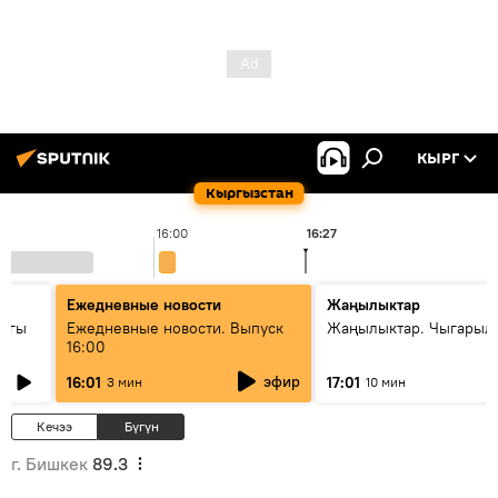
КЫРГ
Кыргызстан
16:00
16:27
1
Ежедневные новости
Жаңылыктар
дагы
Ежедневные новости. Выпуск
Жаңылыктар. Чыгарыл
16:00
ызмат
эфир
16:01
17:01
3 мин
10 мин
Кечээ
Бүгүн
г. Бишкек
89.3