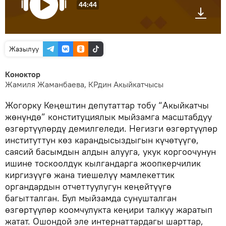
44:44
Жазылуу
Коноктор
Жамиля Жаманбаева, КРдин Акыйкатчысы
Жогорку Кеңештин депутаттар тобу “Акыйкатчы
жөнүндө” конституциялык мыйзамга масштабдуу
өзгөртүүлөрдү демилгеледи. Негизги өзгөртүүлөр
институттун көз карандысыздыгын күчөтүүгө,
саясий басымдын алдын алууга, укук коргоочунун
ишине тоскоолдук кылгандарга жоопкерчилик
киргизүүгө жана тиешелүү мамлекеттик
органдардын отчеттуулугун кеңейтүүгө
багытталган. Бул мыйзамда сунушталган
өзгөртүүлөр коомчулукта кеңири талкуу жаратып
жатат. Ошондой эле интернаттардагы шарттар,