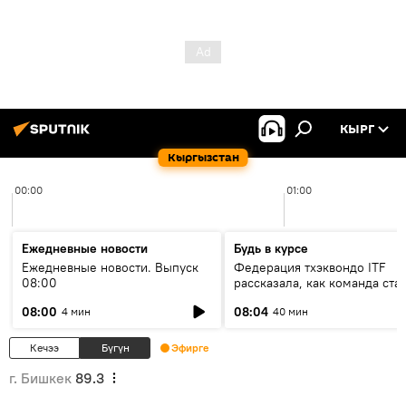
КЫРГ
Кыргызстан
00:00
01:00
Ежедневные новости
Будь в курсе
Ежедневные новости. Выпуск
Федерация тхэквондо ITF
08:00
рассказала, как команда ста
жертвой мошенников
08:00
08:04
4 мин
40 мин
Кечээ
Бүгүн
Эфирге
г. Бишкек
89.3