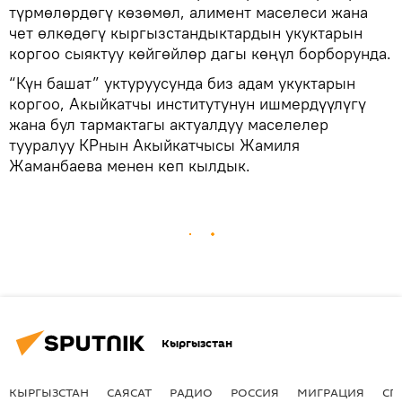
түрмөлөрдөгү көзөмөл, алимент маселеси жана
чет өлкөдөгү кыргызстандыктардын укуктарын
коргоо сыяктуу көйгөйлөр дагы көңүл борборунда.
“Күн башат” уктуруусунда биз адам укуктарын
коргоо, Акыйкатчы институтунун ишмердүүлүгү
жана бул тармактагы актуалдуу маселелер
тууралуу КРнын Акыйкатчысы Жамиля
Жаманбаева менен кеп кылдык.
Кыргызстан
КЫРГЫЗСТАН
САЯСАТ
РАДИО
РОССИЯ
МИГРАЦИЯ
СП