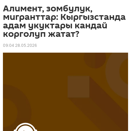
Алимент, зомбулук,
мигранттар: Кыргызстанда
адам укуктары кандай
корголуп жатат?
09:04 28.05.2026