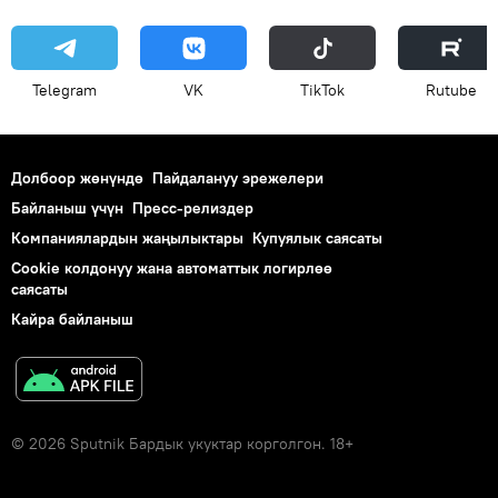
Telegram
VK
ТikТоk
Rutube
Долбоор жөнүндө
Пайдалануу эрежелери
Байланыш үчүн
Пресс-релиздер
Компаниялардын жаңылыктары
Купуялык саясаты
Cookie колдонуу жана автоматтык логирлөө
саясаты
Кайра байланыш
© 2026 Sputnik Бардык укуктар корголгон. 18+