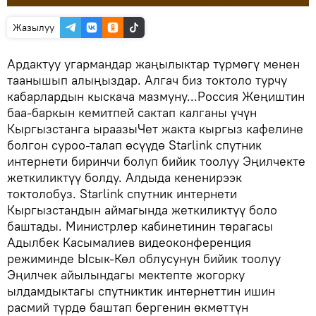
Жазылуу
Ардактуу угармандар жаңылыктар түрмөгү менен
таанышып алыңыздар. Алгач биз токтоло турчу
кабарлардын кыскача мазмуну...Россия Жеңиштин
баа-баркын кемитпей сактап калганы үчүн
Кыргызстанга ыраазыЧет жакта кыргыз кафелине
болгон суроо-талап өсүүдө Starlink спутник
интернети биринчи болуп бийик тоолуу Эңилчекте
жеткиликтүү болду. Алдыда кененирээк
токтолобуз. Starlink спутник интернети
Кыргызстандын аймагында жеткиликтүү боло
баштады. Министрлер кабинетинин төрагасы
Адылбек Касымалиев видеоконференция
режиминде Ысык-Көл облусунун бийик тоолуу
Эңилчек айылындагы мектепте жогорку
ылдамдыктагы спутниктик интернеттин ишин
расмий түрдө баштап бергенин өкмөттүн