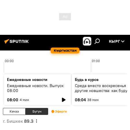
КЫРГ
Кыргызстан
00:00
01:00
Ежедневные новости
Будь в курсе
Ежедневные новости. Выпуск
Среда вместо воскресенья и
08:00
другие новшества: как будут
проходить выборы в КР?
08:00
08:04
4 мин
38 мин
Кечээ
Бүгүн
Эфирге
г. Бишкек
89.3