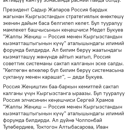
Президент Садыр Жапаров Россия бардык
жагынан Кыргызстандын стратегиялык өнөктөшү
экенин дайым баса белгилеп келет. Бул тууралуу
мамлекет башчысынын кеңешчиси Медет Букуев
"Жалпы Жеңиш — Россия менен Кыргызстандын
кызматташтыгынын күчү" аталышындагы илимий
форумда билдирди. Ал билим берүү жаатындагы
кызматташуу жөнүндө айтып жатып, Россия
советтик системаны сактап калганын эске салды.
"Көптөгөн өлкөлөр бул билим берүү системасына
суктануу менен карашат", — деди Букуев.
Россия Жеңиштин баа-баркын кемитпей сактап
калганы үчүн Кыргызстанга ыраазы. Бул тууралуу
Россия элчисинин кеңешчиси Сергей Храмов
"Жалпы Жеңиш — Россия менен Кыргызстандын
кызматташтыгынын күчү" аталышындагы илимий
форумда билдирди. Ал дүйнө Чолпонбай
Түлөбердиев, Токтогон Алтыбасарова, Иван