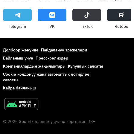
Telegram
VK
ТikТоk
Rutube
Долбоор жөнүндө
Пайдалануу эрежелери
Байланыш үчүн
Пресс-релиздер
Компаниялардын жаңылыктары
Купуялык саясаты
Cookie колдонуу жана автоматтык логирлөө
саясаты
Кайра байланыш
© 2026 Sputnik Бардык укуктар корголгон. 18+