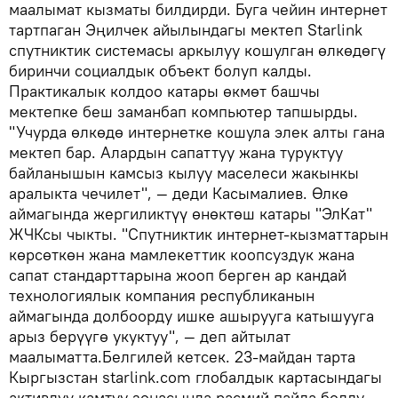
маалымат кызматы билдирди. Буга чейин интернет
тартпаган Эңилчек айылындагы мектеп Starlink
спутниктик системасы аркылуу кошулган өлкөдөгү
биринчи социалдык объект болуп калды.
Практикалык колдоо катары өкмөт башчы
мектепке беш заманбап компьютер тапшырды.
"Учурда өлкөдө интернетке кошула элек алты гана
мектеп бар. Алардын сапаттуу жана туруктуу
байланышын камсыз кылуу маселеси жакынкы
аралыкта чечилет", — деди Касымалиев. Өлкө
аймагында жергиликтүү өнөктөш катары "ЭлКат"
ЖЧКсы чыкты. "Спутниктик интернет-кызматтарын
көрсөткөн жана мамлекеттик коопсуздук жана
сапат стандарттарына жооп берген ар кандай
технологиялык компания республиканын
аймагында долбоорду ишке ашырууга катышууга
арыз берүүгө укуктуу", — деп айтылат
маалыматта.Белгилей кетсек. 23-майдан тарта
Кыргызстан starlink.com глобалдык картасындагы
активдүү камтуу зонасында расмий пайда болду.