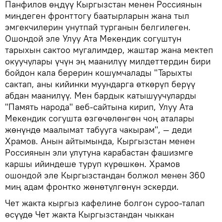
Панфилов өңдүү Кыргызстан менен Россиянын
миңдеген фронттогу баатырларын жана тыл
эмгекчилерин унутпай турганын белгилеген.
Ошондой эле Улуу Ата Мекендик согуштун
тарыхын сактоо мугалимдер, жаштар жана мектеп
окуучулары үчүн эң маанилүү милдеттердин бири
бойдон кала берерин кошумчалады "Тарыхты
сактап, аны кийинки муундарга өткөрүп берүү
абдан маанилүү. Мен бардык катышуучуларды
"Память народа" веб-сайтына кирип, Улуу Ата
Мекендик согушта өзгөчөлөнгөн чоң аталары
жөнүндө маалымат табууга чакырам", — деди
Храмов. Анын айтымында, Кыргызстан менен
Россиянын эли улутуна карабастан фашизмге
каршы ийиндеше туруп күрөшкөн. Храмов
ошондой эле Кыргызстандан болжол менен 360
миң адам фронтко жөнөтүлгөнүн эскерди.
Чет жакта кыргыз кафелине болгон суроо-талап
өсүүдө Чет жакта Кыргызстандан чыккан