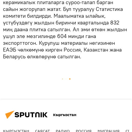
керамикалык плиталарга суроо-талап барган
сайын жогорулап жатат. Бул тууралуу Статистика
комитети билдирди. Маалыматка ылайык,
үстүбүздөгү жылдын биринчи кварталында 832
миң даана плитка сатылган. Ал эми өткөн жылдын
ушул эле мезгилинде 604 миңди гана
экспорттогон. Курулуш материалы негизинен
ЕАЭБ чөлкөмүнө кирген Россия, Казакстан жана
Беларусь өлкөлөрүнө сатылган.
Кыргызстан
КЫРГЫЗСТАН
САЯСАТ
РАДИО
РОССИЯ
МИГРАЦИЯ
СП