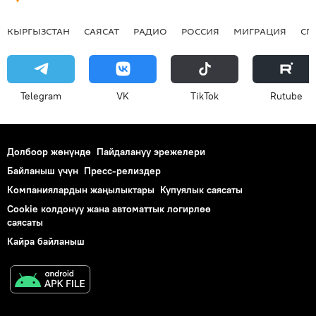
КЫРГЫЗСТАН
САЯСАТ
РАДИО
РОССИЯ
МИГРАЦИЯ
СП
Telegram
VK
ТikТоk
Rutube
Долбоор жөнүндө
Пайдалануу эрежелери
Байланыш үчүн
Пресс-релиздер
Компаниялардын жаңылыктары
Купуялык саясаты
Cookie колдонуу жана автоматтык логирлөө
саясаты
Кайра байланыш