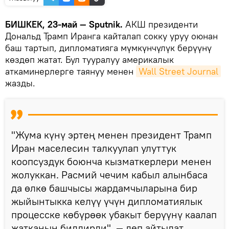
БИШКЕК, 23-май — Sputnik.
АКШ президенти
Дональд Трамп Иранга кайталап сокку уруу оюнан
баш тартып, дипломатияга мүмкүнчүлүк берүүнү
көздөп жатат. Бул тууралуу америкалык
аткаминерлерге таянуу менен
Wall Street Journal
жазды.
"Жума күнү эртең менен президент Трамп
Иран маселесин талкуулап улуттук
коопсуздук боюнча кызматкерлери менен
жолуккан. Расмий чечим кабыл алынбаса
да өлкө башчысы жардамчыларына бир
жыйынтыкка келүү үчүн дипломатиялык
процесске көбүрөөк убакыт берүүнү каалап
жатканын билдирди", — деп айтылат