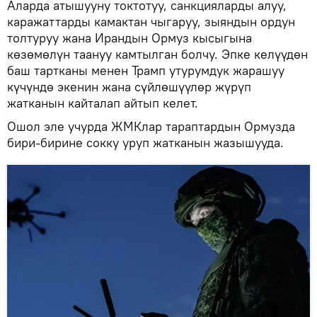
Аларда атышууну токтотуу, санкцияларды алуу,
каражаттарды камактан чыгаруу, зыяндын ордун
толтуруу жана Ирандын Ормуз кысыгына
көзөмөлүн таануу камтылган болчу. Эпке келүүдөн
баш тартканы менен Трамп утурумдук жарашуу
күчүндө экенин жана сүйлөшүүлөр жүрүп
жатканын кайталап айтып келет.
Ошол эле учурда ЖМКлар тараптардын Ормузда
бири-бирине сокку уруп жатканын жазышууда.