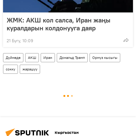
ЖМК: АКШ кол салса, Иран жаңы
куралдарын колдонууга даяр
21 Бугу, 10:09
Дүйнөдө
АКШ
Иран
Дональд Трамп
Ормуз кысыгы
сокку
жарашуу
Кыргызстан