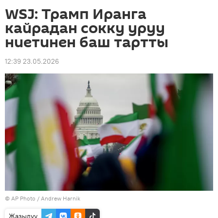
WSJ: Трамп Иранга
кайрадан сокку уруу
ниетинен баш тартты
12:39 23.05.2026
©
AP Photo
/ Andrew Harnik
Жазылуу