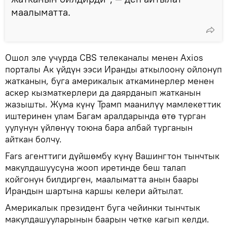
маалыматта.
Ошол эле учурда CBS телеканалы менен Axios
порталы Ак үйдүн ээси Иранды аткылоону ойлонуп
жатканын, буга америкалык аткаминерлер менен
аскер кызматкерлери да даярданып жатканын
жазышты. Жума күнү Трамп маанилүү мамлекеттик
иштеринен улам Багам аралдарында өтө турган
уулунун үйлөнүү тоюна бара албай турганын
айткан болчу.
Fars агенттиги дүйшөмбү күнү Вашингтон тынчтык
макулдашуусуна жооп иретинде беш талап
койгонун билдирген, маалыматта анын баары
Ирандын шартына каршы келери айтылат.
Америкалык президент буга чейинки тынчтык
макулдашууларынын баарын четке кагып келди.