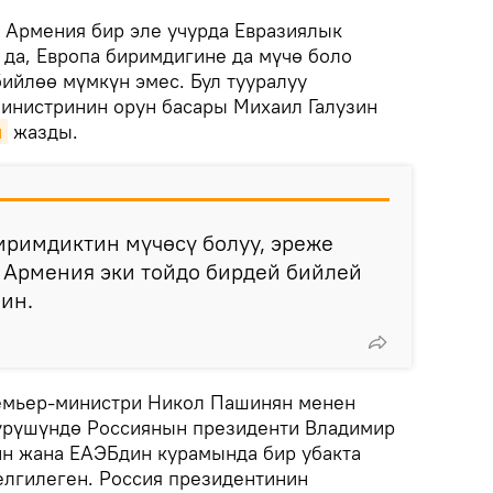
.
Армения бир эле учурда Евразиялык
да, Европа биримдигине да мүчө боло
бийлөө мүмкүн эмес. Бул тууралуу
инистринин орун басары Михаил Галузин
и
жазды.
биримдиктин мүчөсү болуу, эреже
 Армения эки тойдо бирдей бийлей
зин.
емьер-министри Никол Пашинян менен
үрүшүндө Россиянын президенти Владимир
н жана ЕАЭБдин курамында бир убакта
елгилеген. Россия президентинин