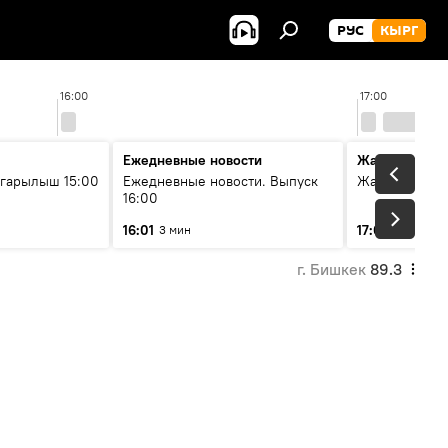
РУС
КЫРГ
16:00
17:00
Ежедневные новости
Жаңылыктар
гарылыш 15:00
Ежедневные новости. Выпуск
Жаңылыктар.
16:00
16:01
17:01
3 мин
3 мин
г. Бишкек
89.3