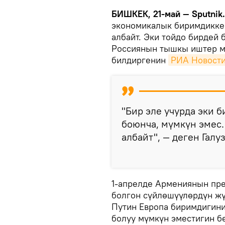
БИШКЕК, 21-май — Sputnik
экономикалык биримдикке 
албайт. Эки тойдо бирдей 
Россиянын тышкы иштер м
билдиргенин
РИА Новост
"Бир эле учурда эки 
боюнча, мүмкүн эмес.
албайт", — деген Галу
1-апрелде Армениянын пр
болгон сүйлөшүүлөрдүн ж
Путин Европа биримдигини
болуу мүмкүн эместигин б