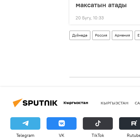
максатын атады
20 Бугу, 10:33
Дүйнөдө
Россия
Армения
Е
Кыргызстан
КЫРГЫЗСТАН
СА
Telegram
VK
ТikТоk
Rutub