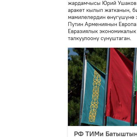
жардамчысы Юрий Ушаков А
аракет кылып жатканын, би
мамилелердин өнүгүшүнө з
Путин Армениянын Европа
Евразиялык экономикалык
талкуулоону сунуштаган.
РФ ТИМи Батыштын