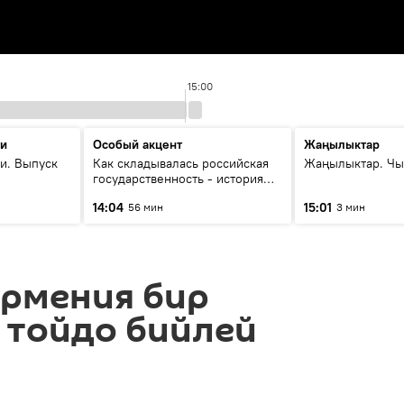
15:00
ти
Особый акцент
Жаңылыктар
и. Выпуск
Как складывалась российская
Жаңылыктар. Чы
государственность - история
России и геополитика Евразии
14:04
15:01
56 мин
3 мин
глазами аналитиков
Армения бир
 тойдо бийлей