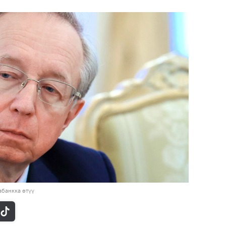
банкка өтүү