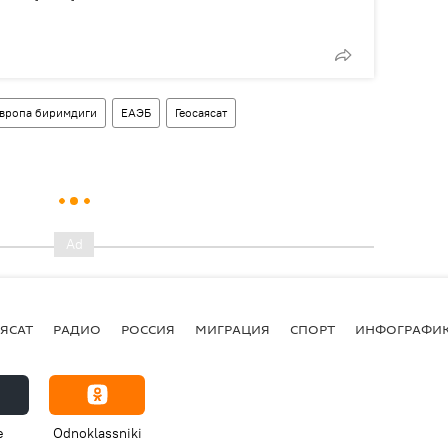
вропа биримдиги
ЕАЭБ
Геосаясат
ЯСАТ
РАДИО
РОССИЯ
МИГРАЦИЯ
СПОРТ
ИНФОГРАФИ
e
Odnoklassniki