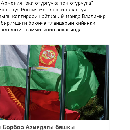
рмения "эки отургучка тең отурууга"
рок бул Россия менен эки тараптуу
ыян келтирерин айткан. 9-майда Владимир
 биримдиги боюнча пландарын кийинки
 кеңештин саммитинин алкагында
 Борбор Азиядагы башкы