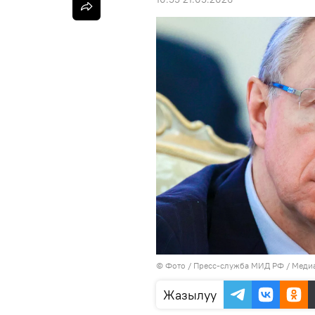
© Фото / Пресс-служба МИД РФ
/
Медиа
Жазылуу