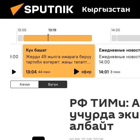
Кыргызстан
13:00
13:19
14:00
Күн башат
Ежедневные новос
ыш 13:00
Жерди 49 жылга ижарага берүү
Ежедневные новост
тартиби өзгөрөт: жаңы талаптар
14:00
эмнени көздөйт?
эфир
13:04
14:01
44 мин
3 мин
Кечээ
Бүгүн
РФ ТИМи: 
учурда эки
албайт
10:55 21.05.2026