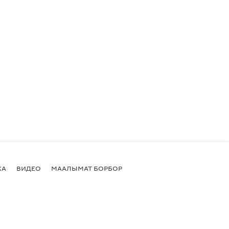
КА
ВИДЕО
МААЛЫМАТ БОРБОР