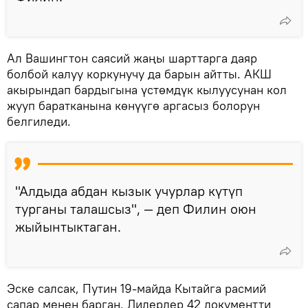
Ал Вашингтон саясий жаңы шарттарга даяр
болбой калуу коркунучу да барын айтты. АКШ
акырындап бардыгына үстөмдүк кылуусунан кол
жууп баратканына көнүүгө аргасыз болорун
белгиледи.
"Алдыда абдан кызык учурлар күтүп
турганы талашсыз", — деп Филин оюн
жыйынтыктаган.
Эске салсак, Путин 19-майда Кытайга расмий
сапар менен барган. Лидерлер 42 документти