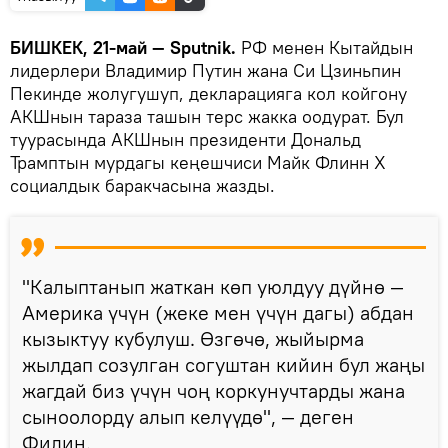
БИШКЕК, 21-май — Sputnik.
РФ менен Кытайдын
лидерлери Владимир Путин жана Си Цзиньпин
Пекинде жолугушуп, декларацияга кол койгону
АКШнын тараза ташын терс жакка оодурат. Бул
туурасында АКШнын президенти Дональд
Трамптын мурдагы кеңешчиси Майк Флинн X
социалдык баракчасына жазды.
"Калыптанып жаткан көп уюлдуу дүйнө —
Америка үчүн (жеке мен үчүн дагы) абдан
кызыктуу кубулуш. Өзгөчө, жыйырма
жылдап созулган согуштан кийин бул жаңы
жагдай биз үчүн чоң коркунучтарды жана
сыноолорду алып келүүдө", — деген
Филин.