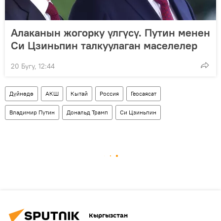
Алаканын жогорку үлгүсү. Путин менен
Си Цзиньпин талкуулаган маселелер
20 Бугу, 12:44
Дүйнөдө
АКШ
Кытай
Россия
Геосаясат
Владимир Путин
Дональд Трамп
Си Цзиньпин
Кыргызстан