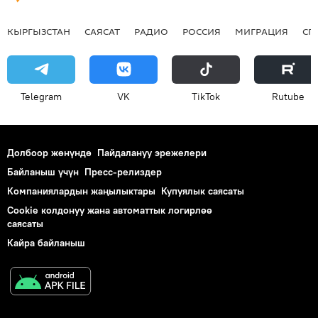
КЫРГЫЗСТАН
САЯСАТ
РАДИО
РОССИЯ
МИГРАЦИЯ
СП
Telegram
VK
ТikТоk
Rutube
Долбоор жөнүндө
Пайдалануу эрежелери
Байланыш үчүн
Пресс-релиздер
Компаниялардын жаңылыктары
Купуялык саясаты
Cookie колдонуу жана автоматтык логирлөө
саясаты
Кайра байланыш