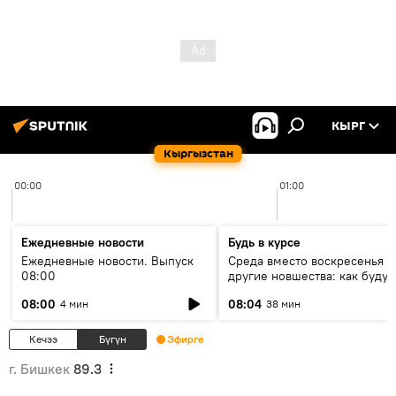
КЫРГ
Кыргызстан
00:00
01:00
Ежедневные новости
Будь в курсе
Ежедневные новости. Выпуск
Среда вместо воскресенья и
08:00
другие новшества: как будут
проходить выборы в КР?
08:00
08:04
4 мин
38 мин
Кечээ
Бүгүн
Эфирге
г. Бишкек
89.3