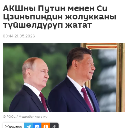
АКШны Путин менен Си
Цзиньпиндин жолукканы
түйшөлдүрүп жатат
09:44 21.05.2026
© POOL
/
Медиабанкка өтүү
Жазылуу