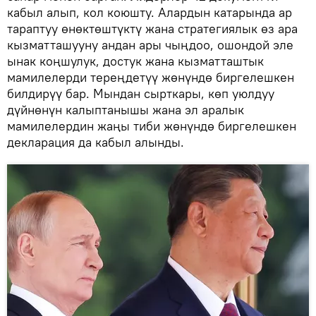
кабыл алып, кол коюшту. Алардын катарында ар
тараптуу өнөктөштүктү жана стратегиялык өз ара
кызматташууну андан ары чыңдоо, ошондой эле
ынак коңшулук, достук жана кызматташтык
мамилелерди тереңдетүү жөнүндө биргелешкен
билдирүү бар. Мындан сырткары, көп уюлдуу
дүйнөнүн калыптанышы жана эл аралык
мамилелердин жаңы тиби жөнүндө биргелешкен
декларация да кабыл алынды.