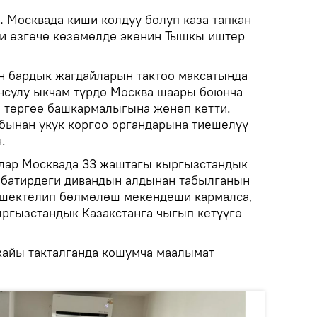
k.
Москвада киши колдуу болуп каза тапкан
и өзгөчө көзөмөлдө экенин Тышкы иштер
н бардык жагдайларын тактоо максатында
нсулу ыкчам түрдө Москва шаары боюнча
 тергөө башкармалыгына жөнөп кетти.
бынан укук коргоо органдарына тиешелүү
.
Клар Москвада 33 жаштагы кыргызстандык
 батирдеги дивандын алдынан табылганын
 шектелип бөлмөлөш мекендеши кармалса,
ыргызстандык Казакстанга чыгып кетүүгө
жайы такталганда кошумча маалымат