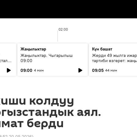
02:00
Жаңылыктар
Күн башат
F
Жаңылыктар. Чыгарылыш
Жерди 49 жылга ижар
стала
09:00
тартиби өзгөрөт: жаңы
эмнени көздөйт?
09:00
09:05
4 мин
44 мин
киши колдуу
гызстандык аял.
мат берди
3:52 20.05.2026
)