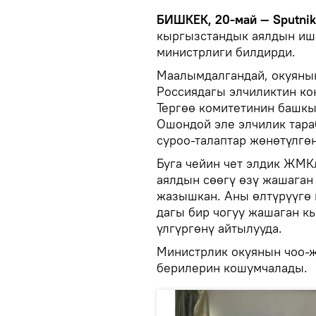
БИШКЕК, 20-май — Sputni
кыргызстандык аялдын иш
министрлиги билдирди.
Маалымдалгандай, окуяны
Россиядагы элчиликтин ко
Тергөө комитетинин башкы
Ошондой эле элчилик тара
суроо-талаптар жөнөтүлгөн
Буга чейин чет элдик ЖМ
аялдын сөөгү өзү жашаган
жазышкан. Аны өлтүрүүгө
дагы бир чогуу жашаган к
үлгүргөнү айтылууда.
Министрлик окуянын чоо-
берилерин кошумчалады.