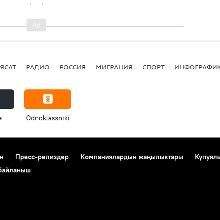
ЯСАТ
РАДИО
РОССИЯ
МИГРАЦИЯ
СПОРТ
ИНФОГРАФИ
e
Odnoklassniki
н
Пресс-релиздер
Компаниялардын жаңылыктары
Купуял
 байланыш