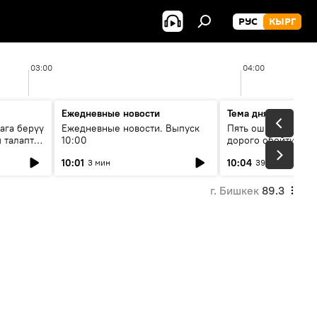
РУС
КЫРГ
03:00
04:00
Ежедневные новости
Тема дня
ага берүү
Ежедневные новости. Выпуск
Пять ошибок котор
 талаптар
10:00
дорого обойтись п
жилья
10:01
10:04
3 мин
39 мин
г. Бишкек
89.3