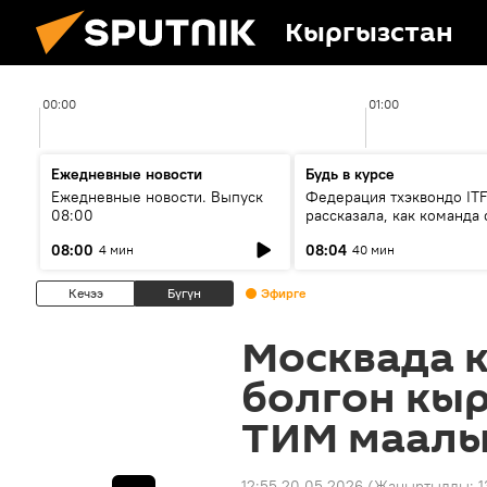
Кыргызстан
00:00
01:00
Ежедневные новости
Будь в курсе
Ежедневные новости. Выпуск
Федерация тхэквондо IT
08:00
рассказала, как команда 
жертвой мошенников
08:00
08:04
4 мин
40 мин
Кечээ
Бүгүн
Эфирге
Москвада 
болгон кыр
ТИМ маалы
12:55 20.05.2026
(Жаңыртылды:
1