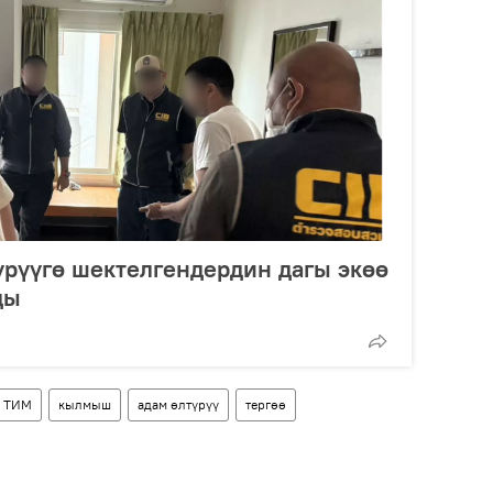
рүүгө шектелгендердин дагы экөө
ды
ТИМ
кылмыш
адам өлтүрүү
тергөө