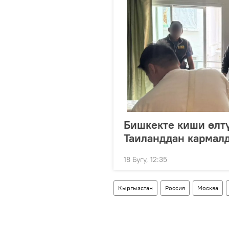
Бишкекте киши өлтү
Таиланддан кармал
18 Бугу, 12:35
Кыргызстан
Россия
Москва