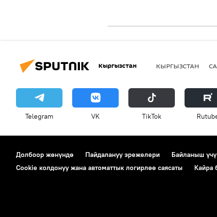
Кыргызстан
КЫРГЫЗСТАН
СА
Telegram
VK
ТikТоk
Rutub
Долбоор жөнүндө
Пайдалануу эрежелери
Байланыш үчү
Cookie колдонуу жана автоматтык логирлөө саясаты
Кайра