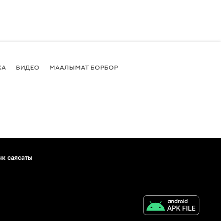
КА
ВИДЕО
МААЛЫМАТ БОРБОР
ык саясаты