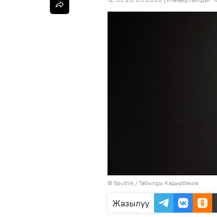
©
Sputnik / Табылды Кадырбеков
Жазылуу