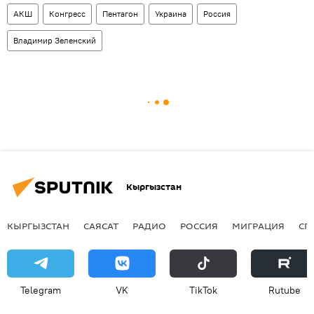
АКШ
Конгресс
Пентагон
Украина
Россия
Владимир Зеленский
Кыргызстан
КЫРГЫЗСТАН
САЯСАТ
РАДИО
РОССИЯ
МИГРАЦИЯ
СП
Telegram
VK
ТikТоk
Rutube