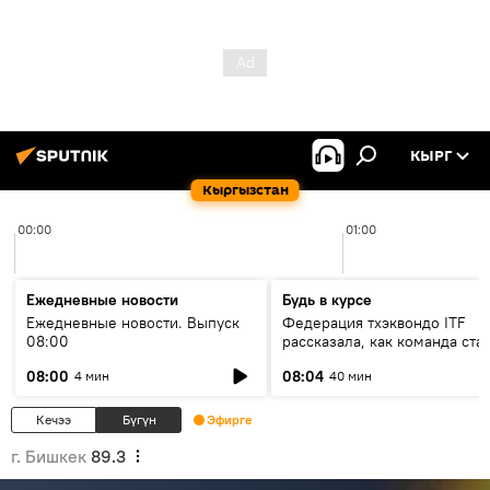
КЫРГ
Кыргызстан
00:00
01:00
Ежедневные новости
Будь в курсе
Ежедневные новости. Выпуск
Федерация тхэквондо ITF
08:00
рассказала, как команда ста
жертвой мошенников
08:00
08:04
4 мин
40 мин
Кечээ
Бүгүн
Эфирге
г. Бишкек
89.3