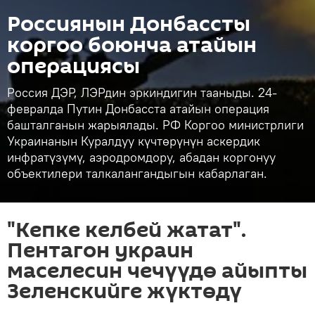
Россиянын Донбассты
коргоо боюнча атайын
операциясы
Россия ДЭР, ЛЭРдин эркиндигин тааныды. 24-
февралда Путин Донбасста атайын операция
башталганын жарыялады. РФ Коргоо министрлиги
Украинанын Куралдуу күчтөрүнүн аскердик
инфратүзүмү, аэродромдору, абадан коргонуу
объектилери талкалангандыгын кабарлаган.
"Кепке келбей жатат".
Пентагон украин
маселесин чечүүдө айыпты
Зеленскийге жүктөдү