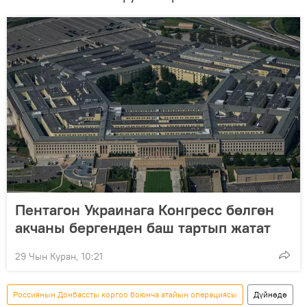
Пентагон Украинага Конгресс бөлгөн
акчаны бергенден баш тартып жатат
29 Чын Куран, 10:21
Россиянын Донбассты коргоо боюнча атайын операциясы
Дүйнөдө