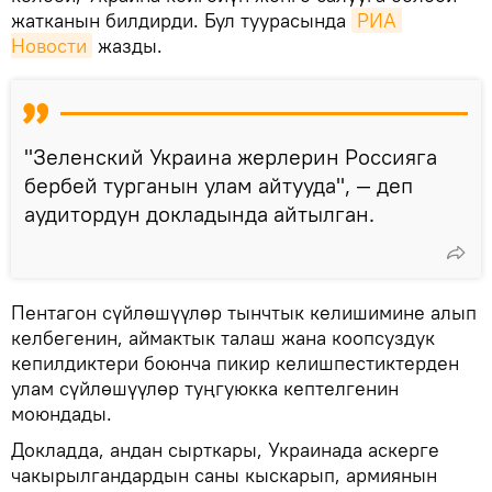
жатканын билдирди. Бул туурасында
РИА 
Новости
жазды.
"Зеленский Украина жерлерин Россияга
бербей турганын улам айтууда", — деп
аудитордун докладында айтылган.
Пентагон сүйлөшүүлөр тынчтык келишимине алып
келбегенин, аймактык талаш жана коопсуздук
кепилдиктери боюнча пикир келишпестиктерден
улам сүйлөшүүлөр туңгуюкка кептелгенин
моюндады.
Докладда, андан сырткары, Украинада аскерге
чакырылгандардын саны кыскарып, армиянын