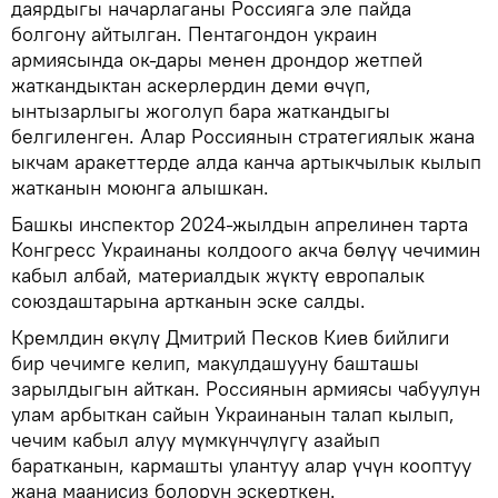
даярдыгы начарлаганы Россияга эле пайда
болгону айтылган. Пентагондон украин
армиясында ок-дары менен дрондор жетпей
жаткандыктан аскерлердин деми өчүп,
ынтызарлыгы жоголуп бара жаткандыгы
белгиленген. Алар Россиянын стратегиялык жана
ыкчам аракеттерде алда канча артыкчылык кылып
жатканын моюнга алышкан.
Башкы инспектор 2024-жылдын апрелинен тарта
Конгресс Украинаны колдоого акча бөлүү чечимин
кабыл албай, материалдык жүктү европалык
союздаштарына артканын эске салды.
Кремлдин өкүлү Дмитрий Песков Киев бийлиги
бир чечимге келип, макулдашууну башташы
зарылдыгын айткан. Россиянын армиясы чабуулун
улам арбыткан сайын Украинанын талап кылып,
чечим кабыл алуу мүмкүнчүлүгү азайып
баратканын, кармашты улантуу алар үчүн кооптуу
жана маанисиз болорун эскерткен.