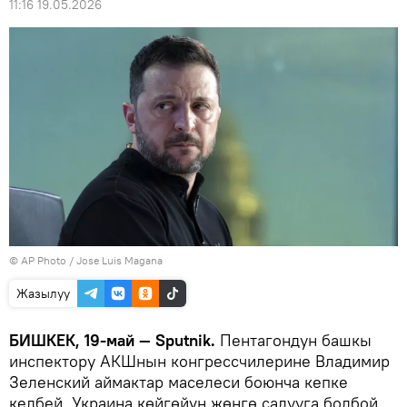
11:16 19.05.2026
©
AP Photo
/ Jose Luis Magana
Жазылуу
БИШКЕК, 19-май — Sputnik.
Пентагондун башкы
инспектору АКШнын конгрессчилерине Владимир
Зеленский аймактар маселеси боюнча кепке
келбей, Украина көйгөйүн жөнгө салууга болбой