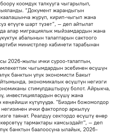
боору коомдук талкууга чыгарылып,
рыяланды. “Документ жарандыгын
 каалашынча жүрүп, кирип-чыгып жана
уз өтүүгө шарт түзөт”, — деп айтылат
да алар миграциялык мыйзамдардын жана
укуктук абалынын талаптарын сактоого
тартиби министрлер кабинети тарабынан
сы 2026-жылы ички суроо-талаптын,
амлекеттик чыгымдардын эсебинен өсүшүн
нөлүк банктын улук экономисти Бакыт
айтымында, экономикалык өсүштүн негизги
ономиканы стимулдаштыруу болот. Айрыкча,
ү, инвестициялардын өсүшү жана
 кеңейиши күтүлүүдө. "Биздин божомолдор
 негизинен ички факторлор аркылуу
изге таянат. Реалдуу сектордо өсүштү өнөр
 көрсөтүү тармактары камсыздайт", — деп
лүк банктын баалоосуна ылайык, 2026-