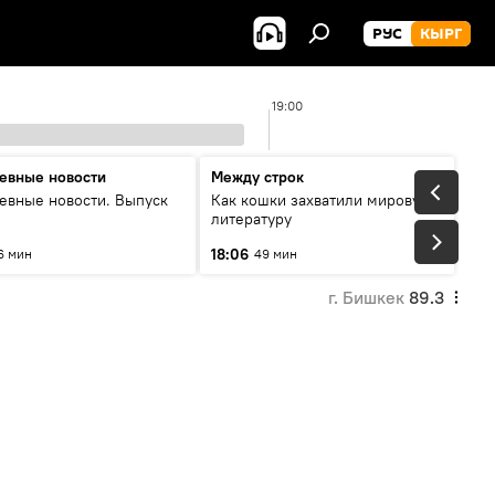
РУС
КЫРГ
19:00
евные новости
Между строк
евные новости. Выпуск
Как кошки захватили мировую
литературу
18:06
6 мин
49 мин
г. Бишкек
89.3