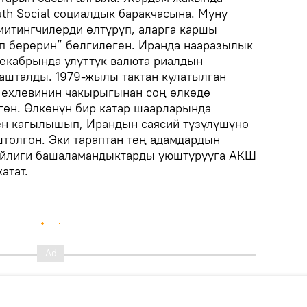
ruth Social социалдык баракчасына. Муну
итингчилерди өлтүрүп, аларга каршы
п берерин” белгилеген. Иранда нааразылык
екабрында улуттук валюта риалдын
ашталды. 1979-жылы тактан кулатылган
Пехлевинин чакырыгынан соң өлкөдө
өн. Өлкөнүн бир катар шаарларында
ен кагылышып, Ирандын саясий түзүлүшүнө
толгон. Эки тараптан тең адамдардын
бийлиги башаламандыктарды уюштурууга АКШ
атат.