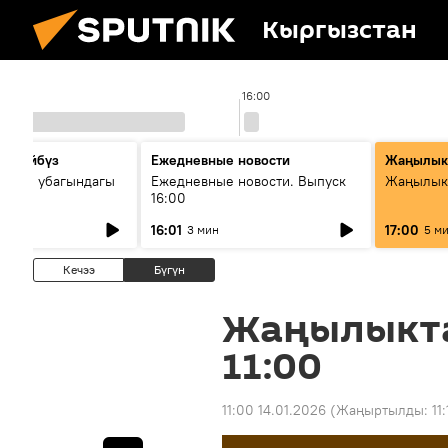
Кыргызстан
16:00
сүйлөйбүз
Ежедневные новости
Жаңылык
 — өз убагындагы
Ежедневные новости. Выпуск
Жаңылыкт
16:00
рологиялык кызмат
16:01
17:00
3 мин
5 м
ндөтүлүүдө
Кечээ
Бүгүн
Жаңылыкт
11:00
11:00 14.01.2026
(Жаңыртылды:
11