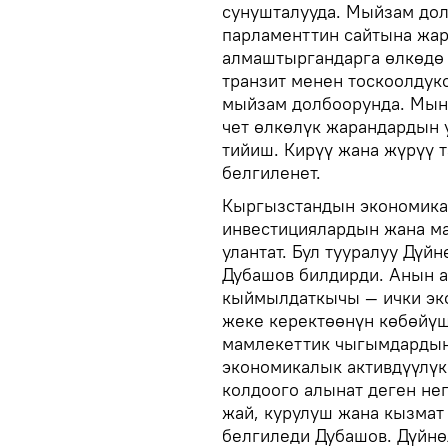
сунушталууда. Мыйзам дол
парламенттин сайтына жа
алмаштыргандарга өлкөдө
транзит менен тоскоолдукс
мыйзам долбоорунда. Мын
чет өлкөлүк жарандардын 
тийиш. Кирүү жана жүрүү 
белгиленет.
Кыргызстандын экономика
инвестициялардын жана м
улантат. Бул тууралуу Дүй
Дубашов билдирди. Анын 
кыймылдаткычы — ички эк
жеке керектөөнүн көбөйүш
мамлекеттик чыгымдардын
экономикалык активдүүлүк
колдоого алынат деген нег
жай, курулуш жана кызмат
белгиледи Дубашов. Дүйнө