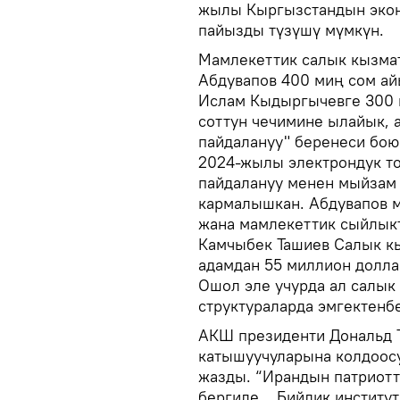
жылы Кыргызстандын экон
пайызды түзүшү мүмкүн.
Мамлекеттик салык кызма
Абдувапов 400 миң сом ай
Ислам Кыдыргычевге 300 
соттун чечимине ылайык, 
пайдалануу" беренеси бою
2024-жылы электрондук то
пайдалануу менен мыйзам 
кармалышкан. Абдувапов 
жана мамлекеттик сыйлык
Камчыбек Ташиев Салык к
адамдан 55 миллион долла
Ошол эле учурда ал салык
структураларда эмгектенб
АКШ президенти Дональд 
катышуучуларына колдоосу
жазды. “Ирандын патриотт
бергиле... Бийлик инстит