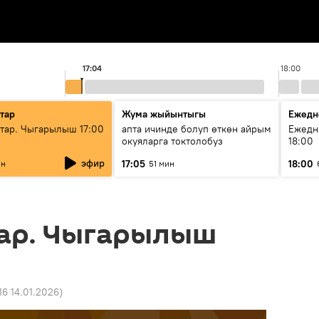
17:04
18:00
тар
Жума жыйынтыгы
Ежедн
ар. Чыгарылыш 17:00
апта ичинде болуп өткөн айрым
Ежедн
окуяларга токтолобуз
18:00
эфир
17:05
18:00
ин
51 мин
ар. Чыгарылыш
:16 14.01.2026
)