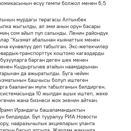
омикасынын өсүү темпи болжол менен 6,5
тынын мурдагы төрагасы Алтынбек
ыпка жыгылды, ал эми анын орун басары
миң сом айып пул салынды. Ленин райондук
алар "Кызмат абалынан кыянаттык менен
нча күнөөлүү деп табылган. Экс-жетекчилер
вардык-транспорттук коштомо кагаздарды
бузууларга барган деген шек менен
менен Кыдыргычев атайын наамдарынан
тарынан да ажыратылды. Буга чейин
ызматынын башчысы болуп иштеген
рга бааланган мүлк табылганын билдирген.
 системасында 10 жылдан ашык иштеп, жеке
егенин жана бизнеси жок экенин айткан.
Трамп Ирандагы башаламандыктын
н билдирди. Бул тууралуу РИА Новости
ору, нааразычылык акцияларын уланта
уттарын басып алгыла. Жардам жакында