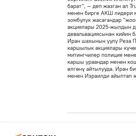
барат“, — деп жазган ал T
менен бирге АКШ лидери м
зомбулук жасагандар “жоо
акциялары 2025-жылдын д
девальвациясынан кийин б
Иран шахынын уулу Реза 
каршылык акциялары күчөг
митингчилер полиция мен
каршы ураандар менен кош
өлгөнү айтылууда. Иран 
менен Израилди айыптап ж