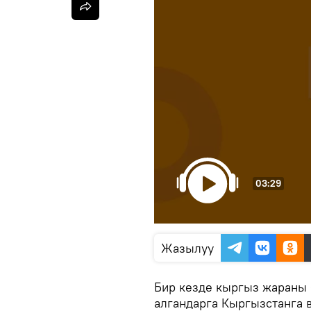
03:29
Жазылуу
Бир кезде кыргыз жараны 
алгандарга Кыргызстанга 