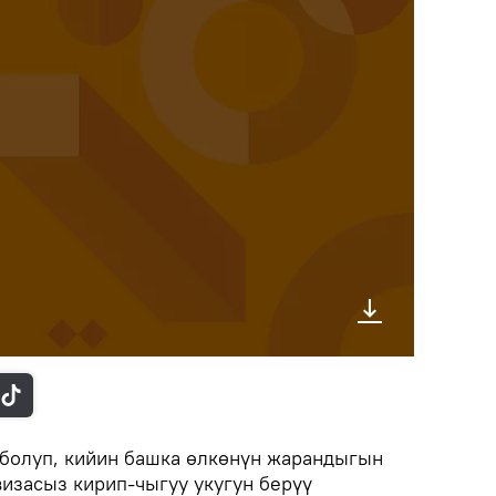
болуп, кийин башка өлкөнүн жарандыгын
визасыз кирип-чыгуу укугун берүү