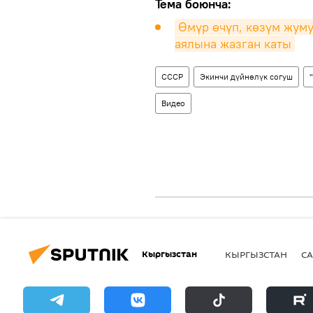
Тема боюнча:
Өмүр өчүп, көзүм жуму
аялына жазган каты
СССР
Экинчи дүйнөлүк согуш
Видео
Кыргызстан
КЫРГЫЗСТАН
СА