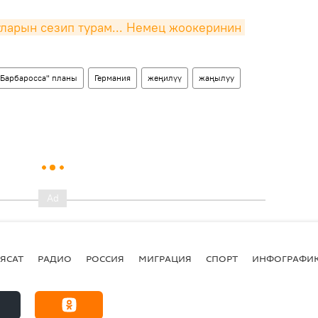
ларын сезип турам... Немец жоокеринин 
"Барбаросса" планы
Германия
жеңилүү
жаңылуу
ЯСАТ
РАДИО
РОССИЯ
МИГРАЦИЯ
СПОРТ
ИНФОГРАФИ