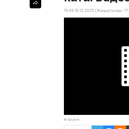
19:49 18.12.2025
(Жаңыртылды:
17
©
Sputnik