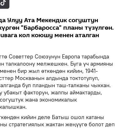
а Улуу Ата Мекендик согуштун
ргөн "Барбаросса" планы түзүлгөн.
ивага кол коюшу менен аталган
өттө Советтер Союзунун Европа тарабында
н талкалоону мелжешкен. Буга үч армияны
менен бир жыл өткөндөн кийин, 1941-
ттер Москванын алдында токтотулуп,
талганда бул пландын таш-талканы чыккан.
у убакыт факторун, жалпы аймактарды,
 согуштук жана экономикалык
 калышкан.
ткөндөн кийин деле Батыш ошол катаны
яны стратегиялык жактан жеңүүгө болот деп