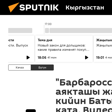
Кыргызстан
17:00
 новости
Тема дня
Жаңылык
новости. Выпуск
Новый закон для дольщиков:
Жаңылыкт
какие правила изменят покупку
квартир
18:06
19:01
41 мин
4 ми
Кечээ
Бүгүн
"Барбаросс
аякташы ж
кийин Баты
ката. Виде