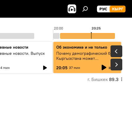
РУС
КЫРГ
20:00
20:25
евные новости
Об экономике и не только
евные новости. Выпуск
Почему демографический бум
Кыргызстана может
превратиться в проблему и как
эфир
20:05
4 мин
37 мин
этого избежать
г. Бишкек
89.3