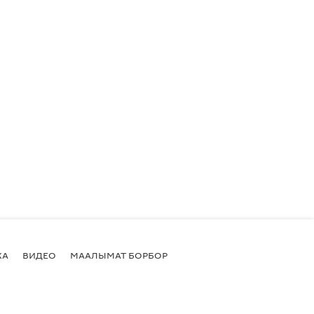
КА
ВИДЕО
МААЛЫМАТ БОРБОР