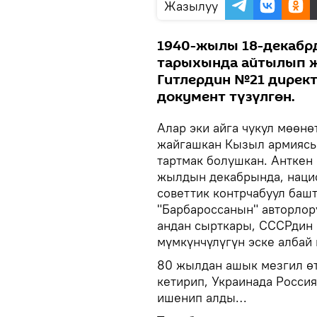
Жазылуу
1940-жылы 18-декабрд
тарыхында айтылып жү
Гитлердин №21 директ
документ түзүлгөн.
Алар эки айга чукул мөөн
жайгашкан Кызыл армиясы
тартмак болушкан. Анткен 
жылдын декабрында, нацис
советтик контрчабуул баш
"Барбароссанын" авторлор
андан сырткары, СССРдин
мүмкүнчүлүгүн эске албай
80 жылдан ашык мезгил ө
кетирип, Украинада Росси
ишенип алды…