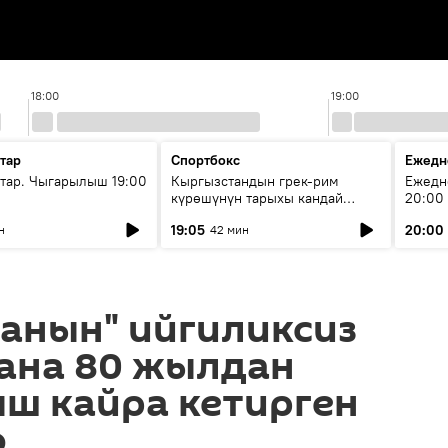
18:00
19:00
тар
Спортбокс
Ежедн
ар. Чыгарылыш 19:00
Кыргызстандын грек-рим
Ежедн
күрөшүнүн тарыхы кандай
20:00
башталган?
19:05
20:00
н
42 мин
анын" ийгиликсиз
ана 80 жылдан
ш кайра кетирген
о