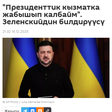
"Президенттик кызматка
жабышып калбайм".
Зеленскийдин билдирүүсү
21:32 14.12.2025
©
AP Photo
/ Julia Demaree Nikhinson
Жазылуу