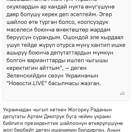
окуялардын ар кандай нукта өнүгүшүнө
даяр болушу керек деп эсептейм. Эгер
шайлоо өтө турган болсо, коопсуздук
маселеси боюнча өнөктөштөр жардам
берүүсүн сурандым. Ошондой эле кырдаал
ушул тейде жүрүп отурса муну кантип ишке
ашыруу боюнча депутаттардын мүмкүн
болгон варианттарды иштеп чыгышы
керектигин айттым", — деген
Зеленскийдин сөзүн Украинанын
"Новости.LIVE" басылмасы жазган.
Украинадан чыгып кеткен Жогорку Раданын
депутаты Артем Дмитрук буга чейин украин
бийлиги президенттик шайлоонун өткөрүлүшүнө
жол бербейт деген ишенимин билдирген. Анын