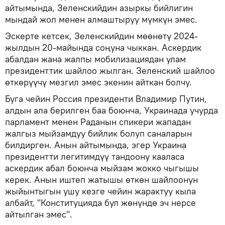
айтымында, Зеленскийдин азыркы бийлигин
мындай жол менен алмаштыруу мүмкүн эмес.
Эскерте кетсек, Зеленскийдин мөөнөтү 2024-
жылдын 20-майында соңуна чыккан. Аскердик
абалдан жана жалпы мобилизациядан улам
президенттик шайлоо жылган. Зеленский шайлоо
өткөрүүчү мезгил эмес экенин айткан болчу.
Буга чейин Россия президенти Владимир Путин,
алдын ала берилген баа боюнча, Украинада учурда
парламент менен Раданын спикери жападан
жалгыз мыйзамдуу бийлик болуп саналарын
билдирген. Анын айтымында, эгер Украина
президентти легитимдүү тандоону кааласа
аскердик абал боюнча мыйзам жокко чыгышы
керек. Анын иштеп жатышы өткөн шайлоонун
жыйынтыгын ушу кезге чейин жарактуу кыла
албайт, "Конституцияда бул жөнүндө эч нерсе
айтылган эмес".