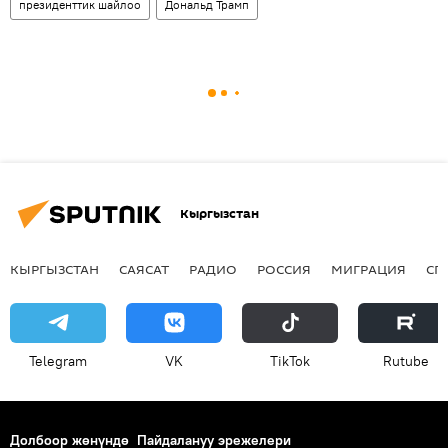
президенттик шайлоо
Дональд Трамп
Кыргызстан
КЫРГЫЗСТАН
САЯСАТ
РАДИО
РОССИЯ
МИГРАЦИЯ
СП
Telegram
VK
ТikТоk
Rutube
Долбоор жөнүндө
Пайдалануу эрежелери