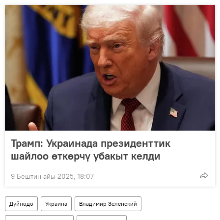
Трамп: Украинада президенттик
шайлоо өткөрчү убакыт келди
9 Бештин айы 2025, 18:07
Дүйнөдө
Украина
Владимир Зеленский