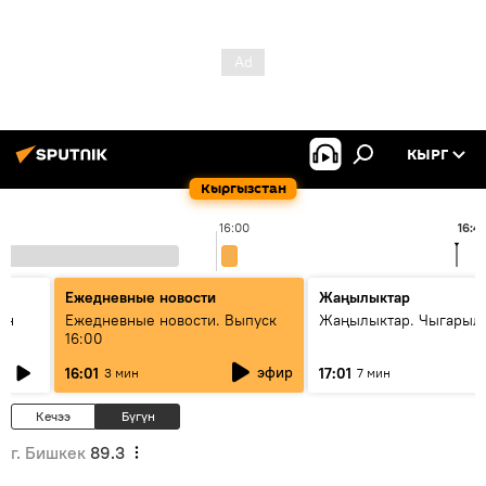
КЫРГ
Кыргызстан
16:00
16:4
Ежедневные новости
Жаңылыктар
ан
Ежедневные новости. Выпуск
Жаңылыктар. Чыгарыл
16:00
эфир
16:01
17:01
3 мин
7 мин
Кечээ
Бүгүн
г. Бишкек
89.3