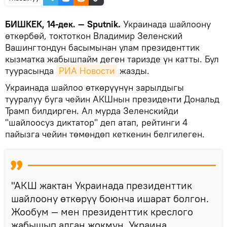
БИШКЕК, 14-дек. — Sputnik.
Украинада шайлоону
өткөрбөй, токтоткон Владимир Зеленский
Вашингтондун басымынан улам президенттик
кызматка жабышпайм деген таризде үн катты. Бул
туурасында
РИА Новости
жазды.
Украинада шайлоо өткөрүүнүн зарылдыгы
тууралуу буга чейин АКШнын президенти Дональд
Трамп билдирген. Ал мурда Зеленскийди
"шайлоосуз диктатор" деп атап, рейтинги 4
пайызга чейин төмөндөп кеткенин белгилеген.
"АКШ жактан Украинада президенттик
шайлоону өткөрүү боюнча ишарат болгон.
Жообум — мен президенттик креслого
жабышып алган жокмун. Украина