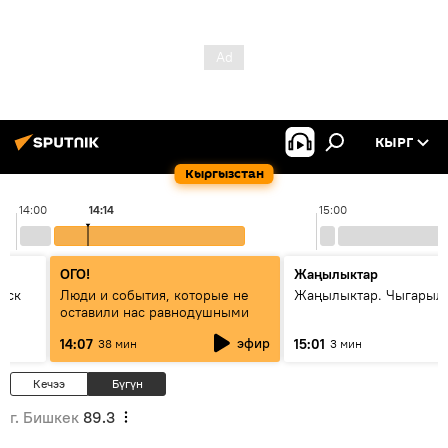
КЫРГ
Кыргызстан
14:00
14:14
15:00
ОГО!
Жаңылыктар
уск
Люди и события, которые не
Жаңылыктар. Чыгарыл
оставили нас равнодушными
эфир
14:07
15:01
38 мин
3 мин
Кечээ
Бүгүн
г. Бишкек
89.3