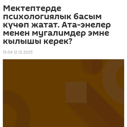
Мектептерде
психологиялык басым
күчөп жатат. Ата-энелер
менен мугалимдер эмне
кылышы керек?
15:04 12.12.2025