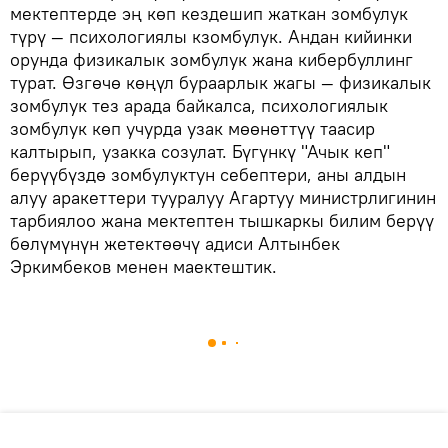
мектептерде эң көп кездешип жаткан зомбулук
түрү — психологиялы кзомбулук. Андан кийинки
орунда физикалык зомбулук жана кибербуллинг
турат. Өзгөчө көңүл бураарлык жагы — физикалык
зомбулук тез арада байкалса, психологиялык
зомбулук көп учурда узак мөөнөттүү таасир
калтырып, узакка созулат. Бүгүнкү "Ачык кеп"
берүүбүздө зомбулуктун себептери, аны алдын
алуу аракеттери тууралуу Агартуу министрлигинин
тарбиялоо жана мектептен тышкаркы билим берүү
бөлүмүнүн жетектөөчү адиси Алтынбек
Эркимбеков менен маектештик.