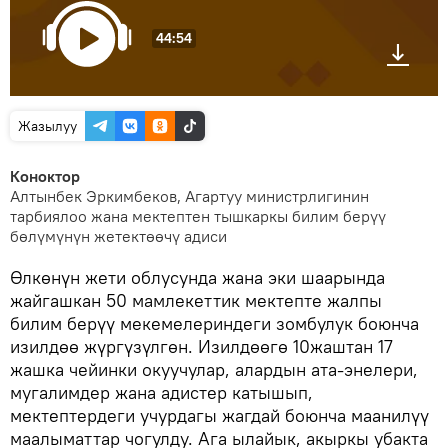
44:54
Жазылуу
Коноктор
Алтынбек Эркимбеков, Агартуу министрлигинин
тарбиялоо жана мектептен тышкаркы билим берүү
бөлүмүнүн жетектөөчү адиси
Өлкөнүн жети облусунда жана эки шаарында
жайгашкан 50 мамлекеттик мектепте жалпы
билим берүү мекемелериндеги зомбулук боюнча
изилдөө жүргүзүлгөн. Изилдөөгө 10жаштан 17
жашка чейинки окуучулар, алардын ата-энелери,
мугалимдер жана адистер катышып,
мектептердеги учурдагы жагдай боюнча маанилүү
маалыматтар чогулду. Ага ылайык, акыркы убакта