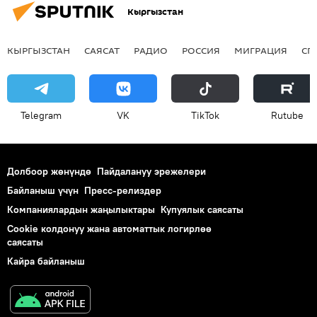
Кыргызстан
КЫРГЫЗСТАН
САЯСАТ
РАДИО
РОССИЯ
МИГРАЦИЯ
СП
Telegram
VK
ТikТоk
Rutube
Долбоор жөнүндө
Пайдалануу эрежелери
Байланыш үчүн
Пресс-релиздер
Компаниялардын жаңылыктары
Купуялык саясаты
Cookie колдонуу жана автоматтык логирлөө
саясаты
Кайра байланыш