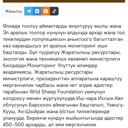
Жазылуу
Өлкөдө тоолуу аймактарды өнүктүрүү жылы жана
Эл аралык тоолор күнүнүн алдында архар жана тоо
текелердин популяциясын аныктоого багытталган
көз карандысыз эл аралык мониторинг иши
башталды. Бул тууралуу Жаратылыш ресурстары,
экология жана техникалык көзөмөл министрлиги
билдирди.Мониторинг Улуттук илимдер
академиясы, Жаратылыш ресурстары
министрлиги, президенттин аппаратына караштуу
мергенчилик чарбасы жана чет элдик адистер
тарабынан Wild Sheep Foundation уюмунун
колдоосу менен жүргүзүлүүдө.Иш-чара Иссык-Көл
облусунун Барскоон аймагынан башталып, Үзөңгү-
Кууш, Ак-Шыйрак жана Ыстык тилкелеринде
уланууда. Биринчи күндүн жыйынтыгында адистер
450–500 архарды, ал эми мергенчилик