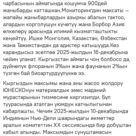
чарбасынын аймагында кошумча 900дөй
жаныбарды катташкан.Мониторингдин максаты —
жапайы жаныбарлардын азыркы абалын тактоо,
алардын корголушун күчөтүү жана Борбор Азия
өлкөлөрү арасында илимий кызматташтыкты
кеңейтүү. Ишке Монголия, Казакстан, Өзбекстан
жана Тажикстандан да адистер катышууда.Көз
карандысыз эсептөө 2025-жылдын 16-декабрына
чейин уланат. Кыргызстан аймагы чоң болбосо да,
дүйнөлүк флоранын 3%ын жана фаунанын 2%ын
түзгөн бай биоартүрдүүлүккө ээ.
Кыргыздын максымы жана аны жасоо жолдору
ЮНЕСКОнун материалдык эмес маданий
мурастарынын тизмесине киргизилди. Бул
туурасында аталган уюмдун катчылыгынан
кабарлашты. Чечим 2025-жылдын 10-декабрында
Индиянын Нью-Дели шаарындагы өкмөттөр
аралык комитеттин XX сессиясында бир добуштан
кабыл алынды. Максымдын сунуштамасын