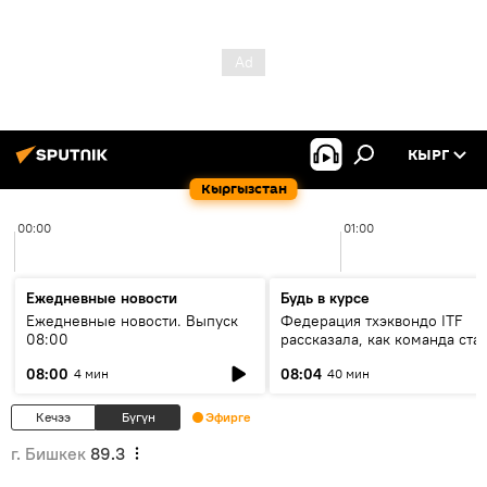
КЫРГ
Кыргызстан
00:00
01:00
Ежедневные новости
Будь в курсе
Ежедневные новости. Выпуск
Федерация тхэквондо ITF
08:00
рассказала, как команда ста
жертвой мошенников
08:00
08:04
4 мин
40 мин
Кечээ
Бүгүн
Эфирге
г. Бишкек
89.3