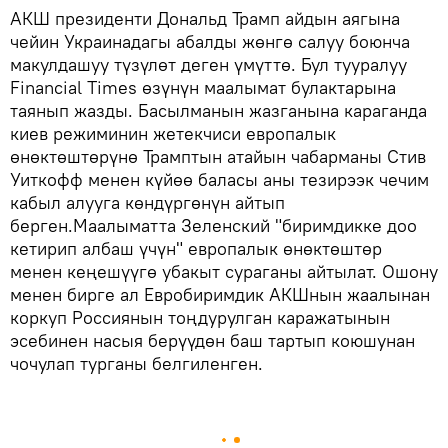
АКШ президенти Дональд Трамп айдын аягына
чейин Украинадагы абалды жөнгө салуу боюнча
макулдашуу түзүлөт деген үмүттө. Бул тууралуу
Financial Times өзүнүн маалымат булактарына
таянып жазды. Басылманын жазганына караганда
киев режиминин жетекчиси европалык
өнөктөштөрүнө Трамптын атайын чабарманы Стив
Уиткофф менен күйөө баласы аны тезирээк чечим
кабыл алууга көндүргөнүн айтып
берген.Маалыматта Зеленский "биримдикке доо
кетирип албаш үчүн" европалык өнөктөштөр
менен кеңешүүгө убакыт сураганы айтылат. Ошону
менен бирге ал Евробиримдик АКШнын жаалынан
коркуп Россиянын тоңдурулган каражатынын
эсебинен насыя берүүдөн баш тартып коюшунан
чочулап турганы белгиленген.