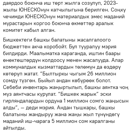
даярдоо боюнча иш төрт жылга созулуп, 2023-
жылы ЮНЕСКОнун катчылыгына берилген. Соңку
чечимди ЮНЕСКОнун материалдык эмес маданий
мурастарын коргоо боюнча өкмөттөр аралык
комитет кабыл алган.
Бишкектеги башкы балатыны жасалгалоого
бюджеттен акча коробойт. Бул тууралуу мэрия
билдирди. Маалыматка караганда, иштин баары
өнөктөштөрдүн колдоосу менен жасалууда. Алар
коммуналдык кызматтардын төлөмүн да өздөрү
көтөрүп жатат. “Былтыркы чыгым 26 миллион
сомду түзгөн. Быйыл андан көбүрөөк болот.
Себеби инвентарь жаңыртылып, башкы аянтка чоң
муз аянтчасы курулат. “Бишкек жарык” эски
гирляндалардын ордуна 1 миллион сомго жаңысын
алды”, — деди мэрия. Андан тышкары, башкы
балатыны жандыруу жана жаңы жыл түнүндөгү
маданий иш-чарага 5 миллион сом каралганы
айтылды.