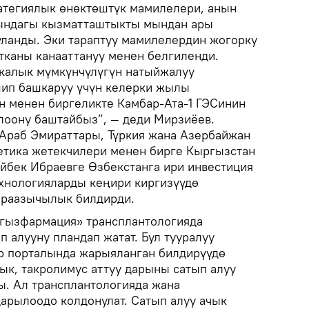
атегиялык өнөктөштүк мамилелери, анын
гындагы кызматташтыкты мындан ары
ланды. Эки тараптуу мамилелердин жогорку
тканы канааттануу менен белгиленди.
калык мүмкүнчүлүгүн натыйжалуу
шип башкаруу үчүн келерки жылы
н менен биргеликте Камбар-Ата-1 ГЭСинин
лоону баштайбыз”, — деди Мирзиёев.
Араб Эмираттары, Түркия жана Азербайжан
етика жетекчилери менен бирге Кыргызстан
айбек Ибраевге Өзбекстанга ири инвестиция
ехнологияларды кеңири киргизүүдө
ыраазычылык билдирди.
гызфармация» трансплантологияда
 алууну пландап жатат. Бул тууралуу
р порталында жарыяланган билдирүүдө
ык, такролимус аттуу дарыны сатып алуу
. Ал трансплантологияда жана
арылоодо колдонулат. Сатып алуу ачык