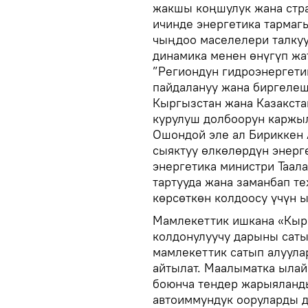
жакшы коңшулук жана стр
ичинде энергетика тарма
чыңдоо маселелери талкуу
динамика менен өнүгүп жа
”Региондун гидроэнергети
пайдалануу жана биргеле
Кыргызстан жана Казакста
курулуш долбоорун каржы
Ошондой эле ал Бириккен 
сыяктуу өлкөлөрдүн энерг
энергетика министри Таал
тартууда жана заманбап т
көрсөткөн колдоосу үчүн 
Мамлекеттик ишкана «Кыр
колдонулуучу дарыны сатып
мамлекеттик сатып алуула
айтылат. Маалыматка ылай
боюнча тендер жарыяланды
автоиммундук ооруларды д