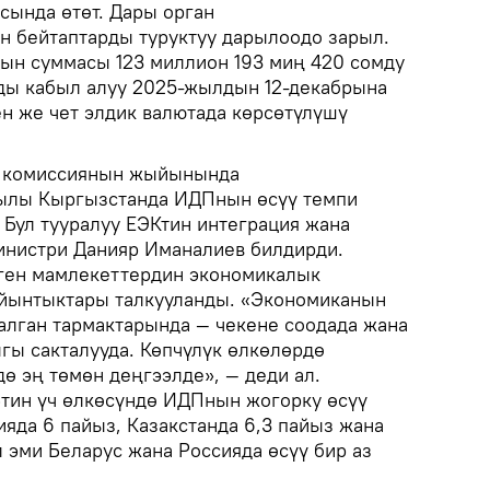
сында өтөт. Дары орган
н бейтаптарды туруктуу дарылоодо зарыл.
н суммасы 123 миллион 193 миң 420 сомду
рды кабыл алуу 2025-жылдын 12-декабрына
ен же чет элдик валютада көрсөтүлүшү
к комиссиянын жыйынында
ылы Кыргызстанда ИДПнын өсүү темпи
 Бул тууралуу ЕЭКтин интеграция жана
инистри Данияр Иманалиев билдирди.
ен мамлекеттердин экономикалык
ыйынтыктары талкууланды. «Экономиканын
талган тармактарында — чекене соодада жана
гы сакталууда. Көпчүлүк өлкөлөрдө
ө эң төмөн деңгээлде», — деди ал.
тин үч өлкөсүндө ИДПнын жогорку өсүү
яда 6 пайыз, Казакстанда 6,3 пайыз жана
 эми Беларус жана Россияда өсүү бир аз