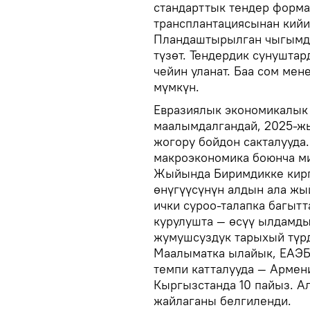
стандарттык тендер форма
трансплантациясынан кийи
Пландаштырылган чыгымды
түзөт. Тендердик сунушта
чейин уланат. Баа сом мен
мүмкүн.
Евразиялык экономикалы
маалымдалгандай, 2025-ж
жогору бойдон сакталууда.
макроэкономика боюнча м
Жыйында Биримдикке кирг
өнүгүүсүнүн алдын ала ж
ички суроо-талапка багыт
курулушта — өсүү ылдамды
жумушсуздук тарыхый түрд
Маалыматка ылайык, ЕАЭБ
темпи катталууда — Армени
Кыргызстанда 10 пайыз. Ал
жайлаганы белгиленди.