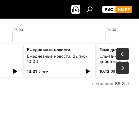
РУС
КЫРГ
03:00
04:00
Ежедневные новости
Тема дня
Ежедневные новости. Выпуск
Эль-Ниньо, жара и 
10:00
действительно вли
 өнүгүү
погоду в Кыргызст
10:01
10:13
3 мин
38 мин
г. Бишкек
89.3