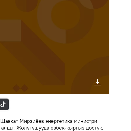
 Шавкат Мирзиёев энергетика министри
 алды. Жолугушууда өзбек-кыргыз достук,