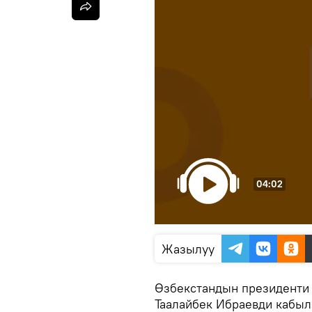
04:02
Жазылуу
Өзбекстандын президенти
Таалайбек Ибраевди кабыл