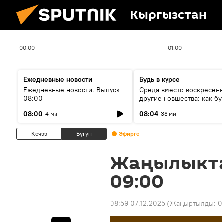
Кыргызстан
00:00
01:00
Ежедневные новости
Будь в курсе
Ежедневные новости. Выпуск
Среда вместо воскресень
08:00
другие новшества: как бу
проходить выборы в КР?
08:00
08:04
4 мин
38 мин
Кечээ
Бүгүн
Эфирге
Жаңылыкт
09:00
08:59 07.12.2025
(Жаңыртылды:
0