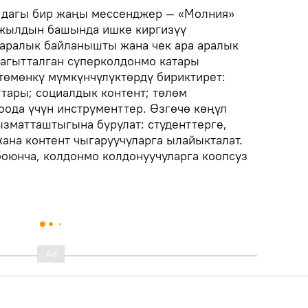
 дагы бир жаңы мессенджер — «Молния»
-жылдын башында ишке киргизүү
 аралык байланышты жана чек ара аралык
багытталган суперколдонмо катары
төмөнкү мүмкүнчүлүктөрдү бириктирет:
тары; социалдык контент; төлөм
оода үчүн инструменттер. Өзгөчө көңүл
зматташтыгына бурулат: студенттерге,
жана контент чыгаруучуларга ылайыкталат.
оюнча, колдонмо колдонуучуларга коопсуз