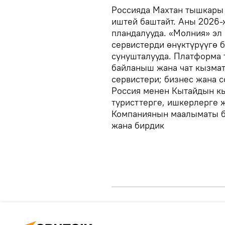
Россияда Махтан тышкары
иштей баштайт. Аны 2026
пландалууда. «Молния» эл
сервистерди өнүктүрүүгө 
сунушталууда. Платформа 
байланыш жана чат кызмат
сервистери; бизнес жана с
Россия менен Кытайдын кы
туристтерге, ишкерлерге 
Компаниянын маалыматы б
жана бирдик