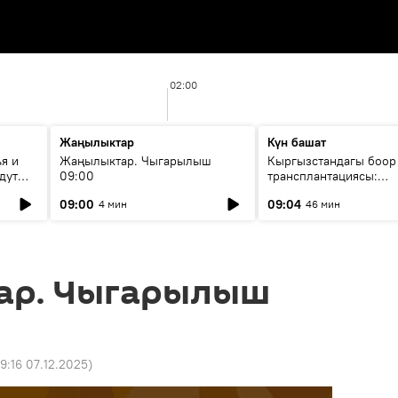
02:00
Жаңылыктар
Күн башат
я и
Жаңылыктар. Чыгарылыш
Кыргызстандагы боор
дут
09:00
трансплантациясы:
жетишкендиктер жана
09:00
09:04
4 мин
46 мин
келечеги
ар. Чыгарылыш
9:16 07.12.2025
)