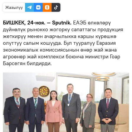
Жазылуу
БИШКЕК, 24-ноя. — Sputnik.
ЕАЭБ өлкөлөрү
дүйнөлүк рынокко жогорку сапаттагы продукция
жеткирүү менен ачарчылыкка каршы күрөшкө
олуттуу салым кошууда. Бул тууралуу Евразия
экономикалык комиссиясынын өнөр жай жана
агроөнөр жай комплекси боюнча министри Гоар
Барсегян билдирди.