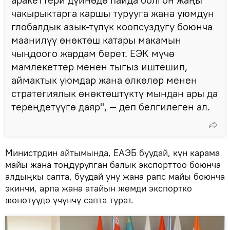
чакырыктарга каршы турууга жана уюмдун
глобалдык азык-түлүк коопсуздугу боюнча
маанилүү өнөктөш катары макамын
чыңдоого жардам берет. ЕЭК мүчө
мамлекеттер менен тыгыз иштешип,
аймактык уюмдар жана өлкөлөр менен
стратегиялык өнөктөштүктү мындан ары да
тереңдетүүгө даяр", — деп белгилеген ал.
Министрдин айтымында, ЕАЭБ буудай, күн карама
майы жана тоңдурулган балык экспорттоо боюнча
алдыңкы сапта, буудай уну жана рапс майы боюнча
экинчи, арпа жана атайын жемди экспортко
жөнөтүүдө үчүнчү сапта турат.