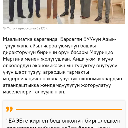
© Фото / пресс-служба ЕЭК
Маалыматка караганда, Барсегян БУУнун Азык-
түлүк жана айыл чарба уюмунун башкы
директорунун биринчи орун басары Маурицио
Мартина менен жолугушкан. Анда уюмга мүчө
өлкөлөрдүн экономикасынын туруктуу өнүгүүсү
үчүн шарт түзүү, агрардык тармакты
модернизациялоо жана улуттук экономикалардын
атаандаштыкка жөндөмдүүлүгүн жогорулатуу
маселелери талкууланган.
"ЕАЭБге кирген беш өлкөнүн биргелешкен
аракеттери дүйнөдө пайда болгон жаңы