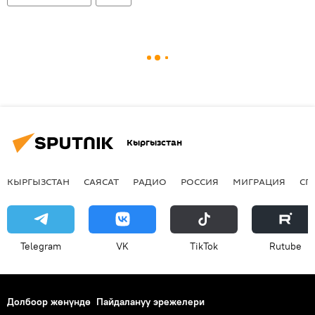
Кыргызстан
КЫРГЫЗСТАН
САЯСАТ
РАДИО
РОССИЯ
МИГРАЦИЯ
СП
Telegram
VK
ТikТоk
Rutube
Долбоор жөнүндө
Пайдалануу эрежелери