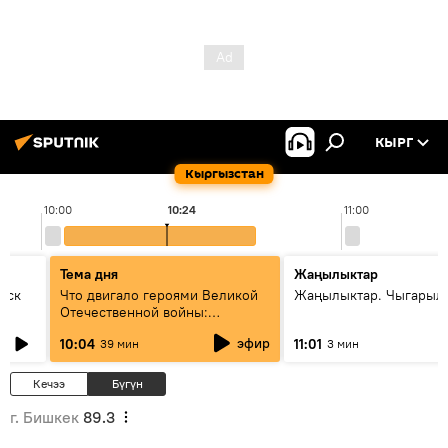
КЫРГ
Кыргызстан
10:00
10:24
11:00
Тема дня
Жаңылыктар
уск
Что двигало героями Великой
Жаңылыктар. Чыгарылы
Отечественной войны:
вспоминая Чолпонбая
эфир
10:04
11:01
39 мин
3 мин
Тулебердиева
Кечээ
Бүгүн
г. Бишкек
89.3