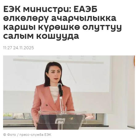
ЕЭК министри: ЕАЭБ
өлкөлөрү ачарчылыкка
каршы күрөшкө олуттуу
салым кошууда
11:27 24.11.2025
© Фото / пресс-служба ЕЭК