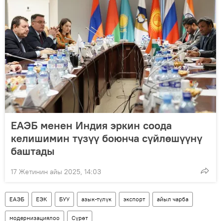
ЕАЭБ менен Индия эркин соода
келишимин түзүү боюнча сүйлөшүүнү
баштады
17 Жетинин айы 2025, 14:03
ЕАЭБ
ЕЭК
БУУ
азык-түлүк
экспорт
айыл чарба
модернизациялоо
Сүрөт