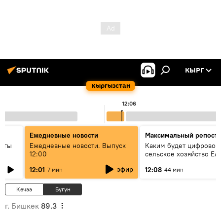
КЫРГ
Кыргызстан
12:06
Ежедневные новости
Максимальный репост
дагы
Ежедневные новости. Выпуск
Каким будет цифровое
12:00
сельское хозяйство ЕА
ызмат
эфир
12:01
12:08
7 мин
44 мин
Кечээ
Бүгүн
г. Бишкек
89.3