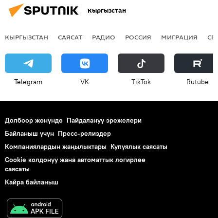
Кыргызстан
КЫРГЫЗСТАН
САЯСАТ
РАДИО
РОССИЯ
МИГРАЦИЯ
СП
Telegram
VK
ТikТоk
Rutube
Долбоор жөнүндө
Пайдалануу эрежелери
Байланыш үчүн
Пресс-релиздер
Компаниялардын жаңылыктары
Купуялык саясаты
Cookie колдонуу жана автоматтык логирлөө
саясаты
Кайра байланыш