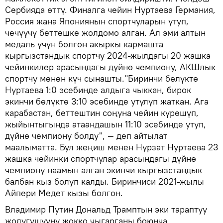
Сербияда өттү. Финалга чейин Нуртаева Германия,
Россия жана Япониянын спортчуларын утуп,
чечүүчү беттешке жолдомо алган. Ал эми алтын
медаль үчүн болгон акыркы кармашта
кыргызстандык спортчу 2024-жылдагы 20 жашка
чейинкилер арасындагы дүйнө чемпиону, АКШлык
спортчу менен күч сынашты."Биринчи бөлүктө
Нуртаева 1:0 эсебинде алдыга чыккан, бирок
экинчи бөлүктө 3:10 эсебинде утулуп жаткан. Ага
карабастан, беттештин соңуна чейин күрөшүп,
жыйынтыгында атаандашын 11:10 эсебинде утуп,
дүйнө чемпиону болду", — деп айтылат
маалыматта. Бул жеңиш менен Нурзат Нуртаева 23
жашка чейинки спортчулар арасындагы дүйнө
чемпиону наамын алган экинчи кыргызстандык
балбан кыз болуп калды. Биринчиси 2021-жылы
Айпери Медет кызы болгон.
Владимир Путин Дональд Трамптын эки тараптуу
жолугушууну жокко чыгарганы боюнча