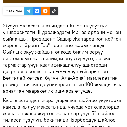
Жазылуу
Жусуп Баласагын атындагы Кыргыз улуттук
университети III даражадагы Манас ордени менен
сыйланды. Президент Садыр Жапаров кол койгон
жарлык "Эркин-Тоо" гезитине жарыяланды.
Сыйлык окуу жайдын өлкөдө билим берүү
системасын жана илимди өнүктүрүүгө, ар кыл
тармактар үчүн квалификациялуу адистерди
даярдоого кошкон салымы үчүн ыйгарылган.
Белгилей кетсек, бүгүн "Ала-Арча" мамлекеттик
резиденциясында университеттин 100 жылдыгына
арналган мааракелик иш-чара өтүүдө.
Кыргызстандын жарандарынын шайлоо укуктарын
камсыз кылуу максатында, учурда чет өлкөлөрдө
жашаган жана жүргөн жарандар үчүн 71 шайлоо
тилкеси түзүлүп, бекитилди. Борбордук шайлоо
комиссиясынан маалымдашкандай, бардык чет