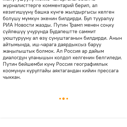
журналисттерге комментарий берип, ал
кезигишүүнү башка күнгө жылдыргысы келген
болушу мүмкүн экенин билдирди. Бул тууралуу
РИА Новости жазды. Путин Трамп менен соңку
сүйлөшүү учурунда Будапештте саммит
уюштурууну ал өзү сунуштаганын билдирди. Анын
айтымында, иш-чарага даярдыксыз баруу
жаңылыштык болмок. Ал Россия ар дайым
диалогдун уланышын колдоп келгенин белгиледи.
Путин бейшемби күнү Россия географиялык
коомунун курултайы аяктагандан кийин прессага
чыккан.