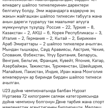
өлкөдөгү шайлоо тилкелеринин даректери
белгилүү болду. Эми жарандарга өздөрүнө эң
жакын жайгашкан шайлоо тилкесин табууга жана
анын дареги тууралуу так маалымат алууга
мүмкүнчүлүк түзүлдү. Россия – 22, Түркия – 8,
Казакстан – 2, АКШ – 6, Корея Республикасы – 3,
Италия – 2, Германия – 2, Кытай – 2, Бириккен
Араб Эмираттары – 2 шайлоо тилкелери ачылган.
Мындан тышкары, Сауд Аравиясы, Австрия, Чехия,
Словакия, Өзбекстан, Улуу Британия, Беларусь,
Венгрия, Бельгия, Франция, Кувейт, Япония, Катар,
Азербайжан, Тажикстан, Түркмөнстан, Швейцария,
Малайзия, Пакистан, Индия, Иран жана Монголия
өлкөлөрүнүн ар биринде бирден шайлоо тилкеси
ачылган.
U23 дүйнө чемпионатында балбан Нурзат
Нуртаева 72 килограмм салмак категориясында
дүйнө чемпиону болгонун Дене тарбия жана спорт
мамлекеттик агенттигинен билдиришти. Мелдеш