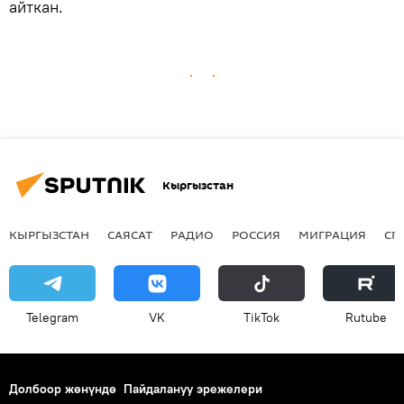
айткан.
Кыргызстан
КЫРГЫЗСТАН
САЯСАТ
РАДИО
РОССИЯ
МИГРАЦИЯ
СП
Telegram
VK
ТikТоk
Rutube
Долбоор жөнүндө
Пайдалануу эрежелери