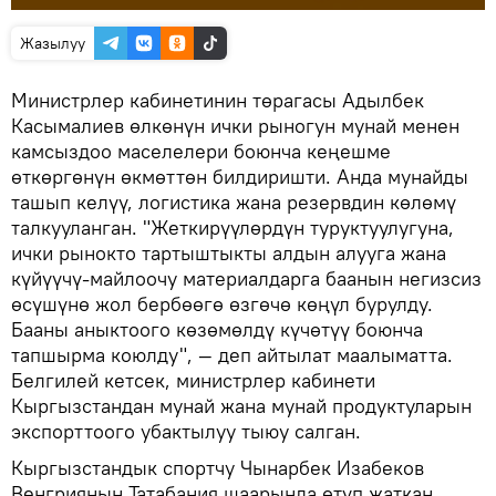
Жазылуу
Министрлер кабинетинин төрагасы Адылбек
Касымалиев өлкөнүн ички рыногун мунай менен
камсыздоо маселелери боюнча кеңешме
өткөргөнүн өкмөттөн билдиришти. Анда мунайды
ташып келүү, логистика жана резервдин көлөмү
талкууланган. "Жеткирүүлөрдүн туруктуулугуна,
ички рынокто тартыштыкты алдын алууга жана
күйүүчү-майлоочу материалдарга баанын негизсиз
өсүшүнө жол бербөөгө өзгөчө көңүл бурулду.
Бааны аныктоого көзөмөлдү күчөтүү боюнча
тапшырма коюлду", — деп айтылат маалыматта.
Белгилей кетсек, министрлер кабинети
Кыргызстандан мунай жана мунай продуктуларын
экспорттоого убактылуу тыюу салган.
Кыргызстандык спортчу Чынарбек Изабеков
Венгриянын Татабания шаарында өтүп жаткан