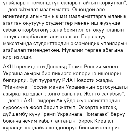
упайларын төмөндөтүп саларын айтып коркуткан",
— деп айтылат маалыматта. Ошондой эле
иликтөөдө алынган ыкчам маалыматтарга ылайык,
аталган окутуучу студенттер менен иш жүзүндө
сабак өткөрбөгөнү жана бекитилген окуу планын
толук аткарбаганы аныкталган. Пара алуу
максатында студенттердин экзамендик упайларын
атайылап төмөндөткөн. Мугалим тергөө абагына
киргизилди.
АКШ президенти Дональд Трамп Россия менен
Украина акыры бир пикирге келерине ишенерин
билдирди. Бул тууралуу РИА Новости жазды.
"Менимче, Россия менен Украинанын ортосундагы
азыркы кырдаал жөнгө салынат. Жөнгө салабыз",
— деген АКШ лидери Ак үйдө журналисттердин
суроосуна жооп берип жатып. Эскерте кетсек,
дүйшөмбү күнү Трамп Украинага "Томагавк" берүү
боюнча чечим кабыл алганын, бирок Киев ал
куралды кандайча колдонорун билгиси келерин