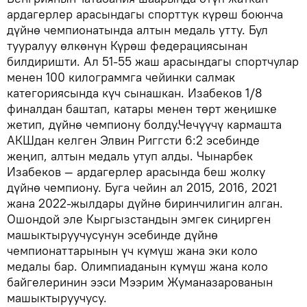
ардагерлер арасындагы спорттук күрөш боюнча
дүйнө чемпионатында алтын медаль утту. Бул
тууралуу өлкөнүн Күрөш федерациясынан
билдиришти. Ал 51-55 жаш арасындагы спортчулар
менен 100 килограммга чейинки салмак
категориясында күч сынашкан. Изабеков 1/8
финалдан баштап, катары менен төрт жеңишке
жетип, дүйнө чемпиону болду.Чечүүчү кармашта
АКШдан келген Элвин Риггсти 6:2 эсебинде
жеңип, алтын медаль утуп алды. Чынарбек
Изабеков — ардагерлер арасында беш жолку
дүйнө чемпиону. Буга чейин ал 2015, 2016, 2021
жана 2022-жылдары дүйнө биринчилигин алган.
Ошондой эле Кыргызстандын эмгек сиңирген
машыктыруучусунун эсебинде дүйнө
чемпионаттарынын үч күмүш жана эки коло
медалы бар. Олимпиаданын күмүш жана коло
байгелеринин ээси Мээрим Жуманазарованын
машыктыруучусу.