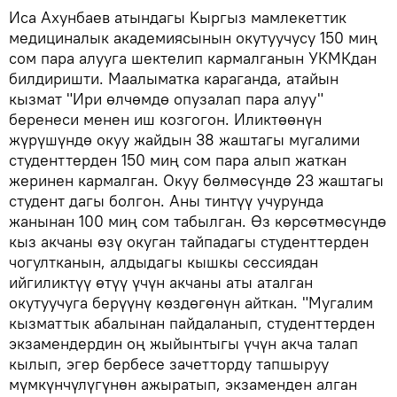
Иса Ахунбаев атындагы Kыргыз мамлекеттик
медициналык академиясынын окутуучусу 150 миң
сом пара алууга шектелип кармалганын УКМКдан
билдиришти. Маалыматка караганда, атайын
кызмат "Ири өлчөмдө опузалап пара алуу"
беренеси менен иш козгогон. Иликтөөнүн
жүрүшүндө окуу жайдын 38 жаштагы мугалими
студенттерден 150 миң сом пара алып жаткан
жеринен кармалган. Окуу бөлмөсүндө 23 жаштагы
студент дагы болгон. Аны тинтүү учурунда
жанынан 100 миң сом табылган. Өз көрсөтмөсүндө
кыз акчаны өзү окуган тайпадагы студенттерден
чогултканын, алдыдагы кышкы сессиядан
ийгиликтүү өтүү үчүн акчаны аты аталган
окутуучуга берүүнү көздөгөнүн айткан. "Мугалим
кызматтык абалынан пайдаланып, студенттерден
экзамендердин оң жыйынтыгы үчүн акча талап
кылып, эгер бербесе зачетторду тапшыруу
мүмкүнчүлүгүнөн ажыратып, экзаменден алган