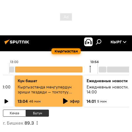
КЫРГ
Кыргызстан
13:00
13:54
Күн башат
Ежедневные новости
13:00
Кыргызстанда мөңгүлөрдүн
Ежедневные новости. 
эриши тездеди — токтотуу
14:00
мүмкүн эмеспи?
эфир
13:04
14:01
46 мин
5 мин
Кечээ
Бүгүн
г. Бишкек
89.3