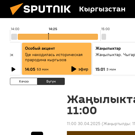
Кыргызстан
14:00
14:25
15:00
Особый акцент
Жаңылыктар
Выпуск
Где находилась историческая
Жаңылыктар. Чыга
прародина кыргызов
эфир
14:05
15:01
53 мин
3 мин
Кечээ
Бүгүн
Жаңылыкт
11:00
11:00 30.04.2025
(Жаңыртылды:
1