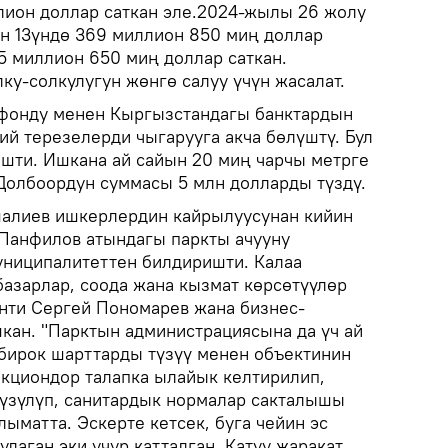
ион доллар саткан эле.2024-жылы 26 жолу
н 13үндө 369 миллион 850 миң доллар
5 миллион 650 миң доллар саткан.
ку-солкулугун жөнгө салуу үчүн жасалат.
 фонду менен Кыргызстандагы банктардын
ий терезелерди чыгарууга акча бөлүштү. Бул
шти. Ишкана ай сайын 20 миң чарчы метрге
 Долбоордун суммасы 5 млн долларды түздү.
алиев ишкерлердин кайрылуусунан кийин
Панфилов атындагы паркты ачууну
униципалитеттен билдиришти. Калаа
зарлар, соода жана кызмат көрсөтүүлөр
нти Сергей Пономарев жана бизнес-
кан. "Парктын администрациясына да үч ай
 бирок шарттарды түзүү менен объектинин
кциондор талапка ылайык келтирилип,
үзүлүп, санитардык нормалар сакталышы
лыматта. Эскерте кетсек, буга чейин эс
улаган эки учур катталган. Катуу жаракат