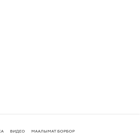
КА
ВИДЕО
МААЛЫМАТ БОРБОР