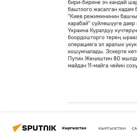
бири-бирине эч кандай ша
баштоого жасалган кадам б
"Киев режимининин башчы
карабай" сүйлөшүүгө даяр
Украина Куралдуу күчтөрү
боордошторго терең ыраа
операцияга эл аралык ук
кошумчалады. Эскерте кет
Путин Жеңиштин 80 жылды
майдан 11-майга чейин соз
Кыргызстан
КЫРГЫЗСТАН
СА