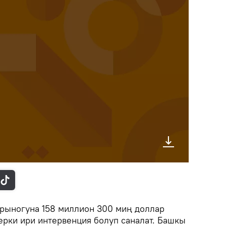
а рыногуна 158 миллион 300 миң доллар
ерки ири интервенция болуп саналат. Башкы