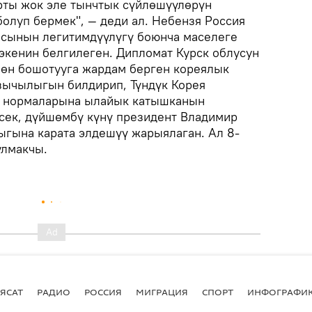
рты жок эле тынчтык сүйлөшүүлөрүн
олуп бермек", — деди ал. Небензя Россия
сынын легитимдүүлүгү боюнча маселеге
 экенин белгилеген. Дипломат Курск облусун
нөн бошотууга жардам берген кореялык
зычылыгын билдирип, Түндүк Корея
ук нормаларына ылайык катышканын
сек, дүйшөмбү күнү президент Владимир
гына карата элдешүү жарыялаган. Ал 8-
улмакчы.
ЯСАТ
РАДИО
РОССИЯ
МИГРАЦИЯ
СПОРТ
ИНФОГРАФИ