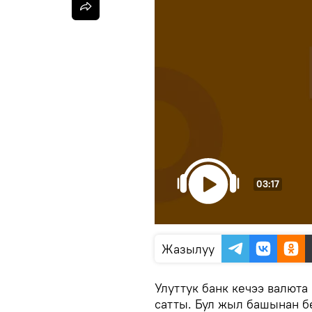
03:17
Жазылуу
Улуттук банк кечээ валют
сатты. Бул жыл башынан б