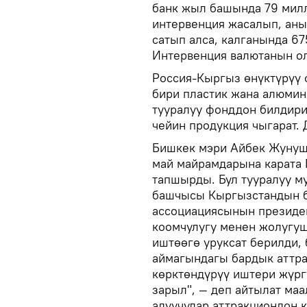
банк жыл башында 79 милл
интервенция жасалып, аны
сатып алса, калганында 67
Интервенция валютанын ол
Россия-Кыргыз өнүктүрүү
бири пластик жана алюмин
тууралуу фонддон билдири
чейин продукция чыгарат.
Бишкек мэри Айбек Жунуш
май майрамдарына карата 
тапшырды. Бул тууралуу м
башчысы Кыргызстандын ба
ассоциациясынын президе
коомчулугу менен жолугуш
иштөөгө уруксат берилди,
аймагындагы бардык аттра
көрктөндүрүү иштери жүрг
зарыл", — деп айтылат маа
алуучулар аттракциондон к