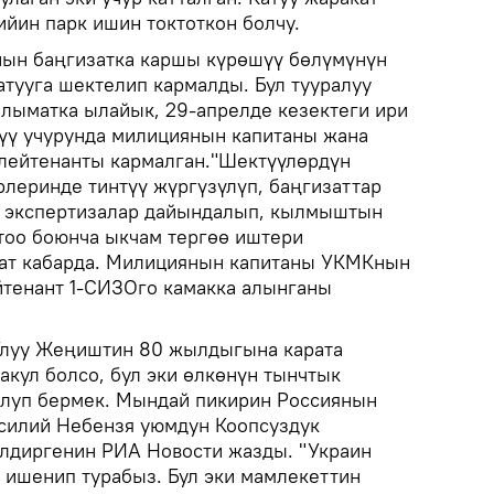
ийин парк ишин токтоткон болчу.
ын баңгизатка каршы күрөшүү бөлүмүнүн
атууга шектелип кармалды. Бул тууралуу
лыматка ылайык, 29-апрелде кезектеги ири
үү учурунда милициянын капитаны жана
лейтенанты кармалган."Шектүүлөрдүн
леринде тинтүү жүргүзүлүп, баңгизаттар
ү экспертизалар дайындалып, кылмыштын
тоо боюнча ыкчам тергөө иштери
лат кабарда. Милициянын капитаны УКМКнын
ейтенант 1-СИЗОго камакка алынганы
Улуу Жеңиштин 80 жылдыгына карата
акул болсо, бул эки өлкөнүн тынчтык
олуп бермек. Мындай пикирин Россиянын
асилий Небензя уюмдун Коопсуздук
диргенин РИА Новости жазды. "Украин
п ишенип турабыз. Бул эки мамлекеттин