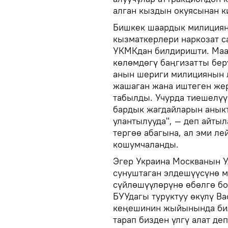
алган кыздын окуясынан к
Бишкек шаардык милициян
кызматкерлери наркозат с
УКМКдан билдиришти. Маа
көлөмдөгү баңгизатты бер
анын шериги милициянын 
жашаган жана иштеген жер
табылды. Учурда тиешелү
бардык жагдайларын анык
улантылууда", — деп айты
тергөө абагына, ал эми л
кошумчаланды.
Эгер Украина Москванын 
сунуштаган элдешүүсүнө м
сүйлөшүүлөрүнө өбөлгө б
БУУдагы туруктуу өкүлү В
кеңешинин жыйынында бил
тарап бизден үлгү алат де