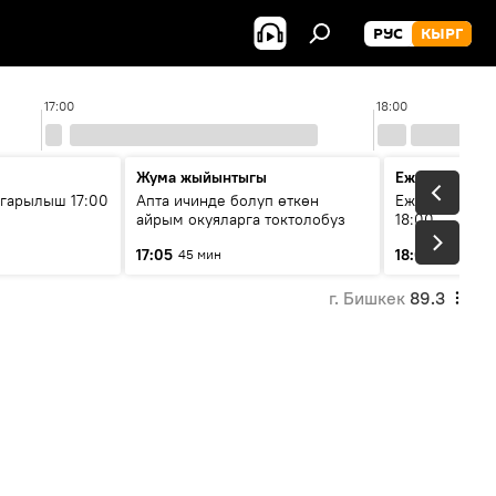
РУС
КЫРГ
17:00
18:00
Жума жыйынтыгы
Ежедневные 
гарылыш 17:00
Апта ичинде болуп өткөн
Ежедневные н
айрым окуяларга токтолобуз
18:00
17:05
18:01
45 мин
5 мин
г. Бишкек
89.3