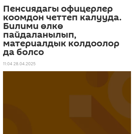
Пенсиядагы офицерлер
коомдон четтеп калууда.
Билими өлкө
пайдаланылып,
материалдык колдоолор
да болсо
11:04 28.04.2025