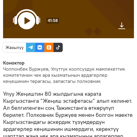
41:58
Жазылуу
Коноктор
Чолпонбек Буржуев, Улуттук коопсуздук мамлекеттик
комитетинин чек ара кызматынын ардагерлер
кеңешинин төрагасы, запастагы полковник
Улуу Жеңиштин 80 жылдыгына карата
Кыргызстанга “Жеңиш эстафетасы” алып келинет.
Ал белгиленген соң Тажикстанга өткөрүлүп
берилет. Полковник Буржуев менен болгон маекте
Кыргызстандагы аскердик түзүмдөрдүн
ардагерлер кеңишинин ишмердиги, керектүү
шарттар жана чек ара кызматынын ардагерлер