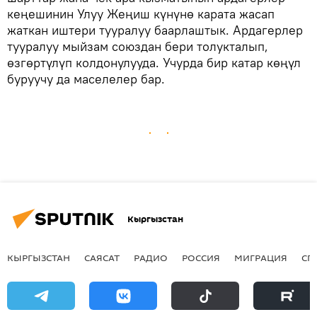
кеңешинин Улуу Жеңиш күнүнө карата жасап
жаткан иштери тууралуу баарлаштык. Ардагерлер
тууралуу мыйзам союздан бери толукталып,
өзгөртүлүп колдонулууда. Учурда бир катар көңүл
буруучу да маселелер бар.
Кыргызстан
КЫРГЫЗСТАН
САЯСАТ
РАДИО
РОССИЯ
МИГРАЦИЯ
СП