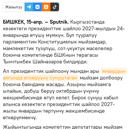
Жазылуу
БИШКЕК, 15-апр. — Sputnik.
Кыргызстанда
кезектеги президенттик шайлоо 2027-жылдын 24-
январында өтүшү мүмкүн. Бул тууралуу
парламенттин Конституциялык мыйзамдар,
мамлекеттик түзүлүш, сот-укуктук маселелер
боюнча комитетинде БШКнын төрагасы
Тынчтыкбек Шайназаров билдирди.
Ал президенттик шайлоону мындан ары
январдын 
аягында өткөрүүнү сунуштаган
мыйзам долбоору
боюнча баяндама жасады. Азыркы мыйзамга
ылайык, добуш берүү октябрдын үчүнчү
жекшембисинде өтүп келет. Бирок сунуш кабыл
алынса кезектеги президенттик шайлоо 2027-
жылы январдын төртүнчү жекшембисинде
өткөрүлмөкчү.
Жыйынтыгында комитеттин депутаттары мыйзам