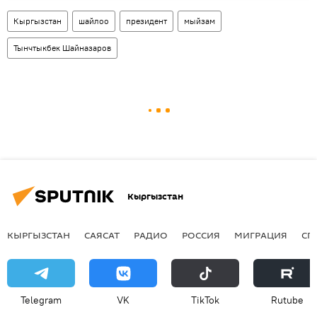
Кыргызстан
шайлоо
президент
мыйзам
Тынчтыкбек Шайназаров
Кыргызстан
КЫРГЫЗСТАН
САЯСАТ
РАДИО
РОССИЯ
МИГРАЦИЯ
СП
Telegram
VK
ТikТоk
Rutube