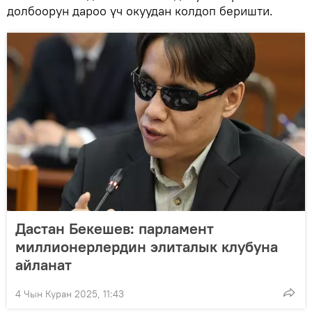
долбоорун дароо үч окуудан колдоп беришти.
Дастан Бекешев: парламент
миллионерлердин элиталык клубуна
айланат
4 Чын Куран 2025, 11:43