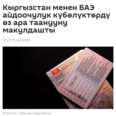
Кыргызстан менен БАЭ
айдоочулук күбөлүктөрдү
өз ара таанууну
макулдашты
13:07 15.04.2025
©
Sputnik / Табылды Кадырбеков