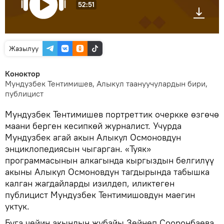
52:51
Жазылуу
Коноктор
Мундузбек Тентимишев, Алыкул таануучулардын бири,
публицист
Мундузбек Тентимишев портреттик очеркке өзгөчө
маани берген кесипкөй журналист. Учурда
Мундузбек агай акын Алыкул Осмоновдун
энциклопедиясын чыгарган. «Туяк»
программасынын алкагында кыргыздын белгилүү
акыны Алыкул Осмоновдун тагдырында табышка
калган жагдайларды изилдеп, иликтеген
публицист Мундузбек Тентимишовдун маегин
уктук.
Буга чейин акындын жубайы Зейнеп Сооронбаева