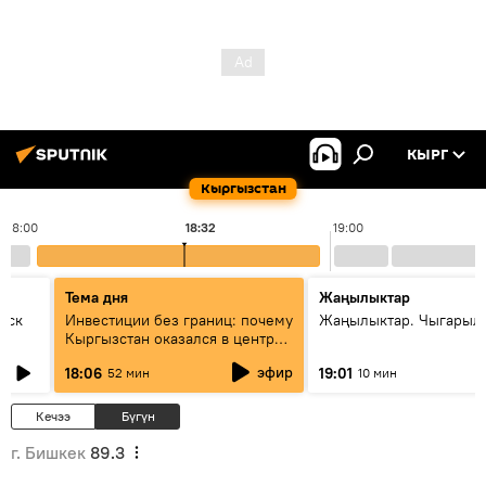
КЫРГ
Кыргызстан
18:00
18:32
19:00
Тема дня
Жаңылыктар
уск
Инвестиции без границ: почему
Жаңылыктар. Чыгарыл
Кыргызстан оказался в центре
внимания бизнеса
эфир
18:06
19:01
52 мин
10 мин
Кечээ
Бүгүн
г. Бишкек
89.3