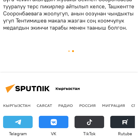
тууралуу терс пикирлер айтылып келсе, Ташкентте
Сооронбаевага жоолугуп, анын оозунан чындыкты
угуп Тентимишев макала жазган соң коомчулук
медалдын экинчи тарабы менен тааныш болгон.
Кыргызстан
КЫРГЫЗСТАН
САЯСАТ
РАДИО
РОССИЯ
МИГРАЦИЯ
СП
Telegram
VK
ТikТоk
Rutube