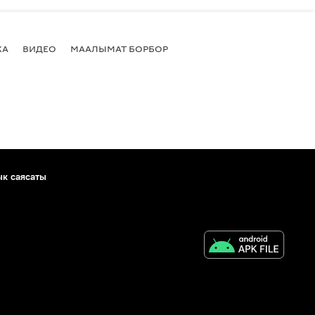
КА
ВИДЕО
МААЛЫМАТ БОРБОР
ык саясаты