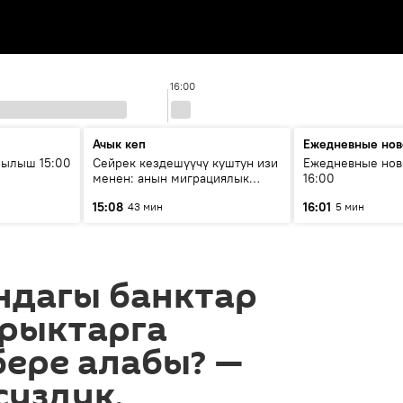
16:00
Ачык кеп
Ежедневные нов
рылыш 15:00
Сейрек кездешүүчү куштун изи
Ежедневные нов
менен: анын миграциялык
16:00
жолу эмнеден кабар берет?
15:08
16:01
43 мин
5 мин
ндагы банктар
рыктарга
ере алабы? —
суздук,