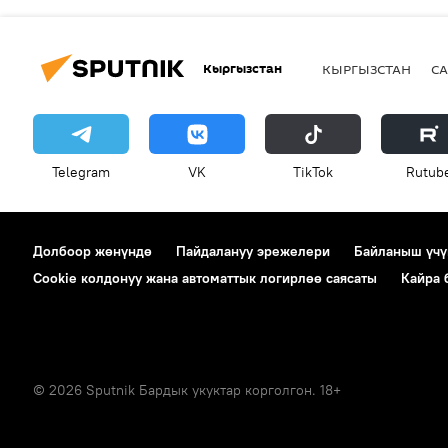
Кыргызстан
КЫРГЫЗСТАН
СА
Telegram
VK
ТikТоk
Rutub
Долбоор жөнүндө
Пайдалануу эрежелери
Байланыш үчү
Cookie колдонуу жана автоматтык логирлөө саясаты
Кайра
© 2026 Sputnik Бардык укуктар корголгон. 18+