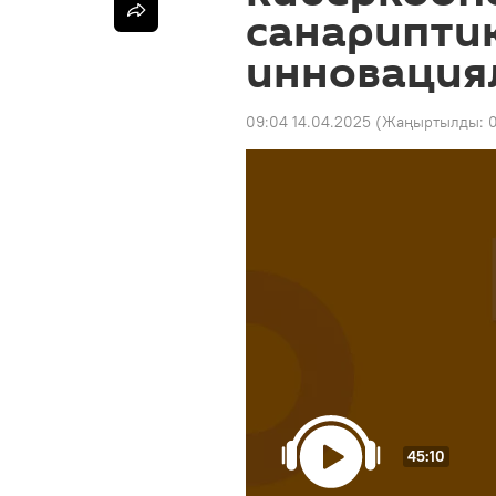
санарипти
инновация
09:04 14.04.2025
(Жаңыртылды:
0
45:10