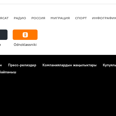
ЯСАТ
РАДИО
РОССИЯ
МИГРАЦИЯ
СПОРТ
ИНФОГРАФИ
e
Odnoklassniki
н
Пресс-релиздер
Компаниялардын жаңылыктары
Купуял
 байланыш