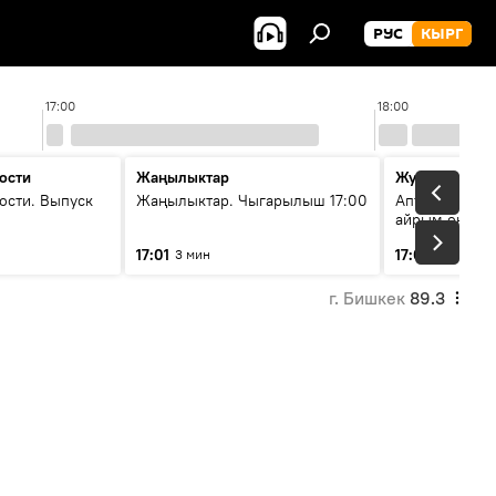
РУС
КЫРГ
17:00
18:00
ости
Жаңылыктар
Жума жыйын
ости. Выпуск
Жаңылыктар. Чыгарылыш 17:00
Апта ичинде 
айрым окуяла
17:01
17:05
3 мин
45 мин
г. Бишкек
89.3