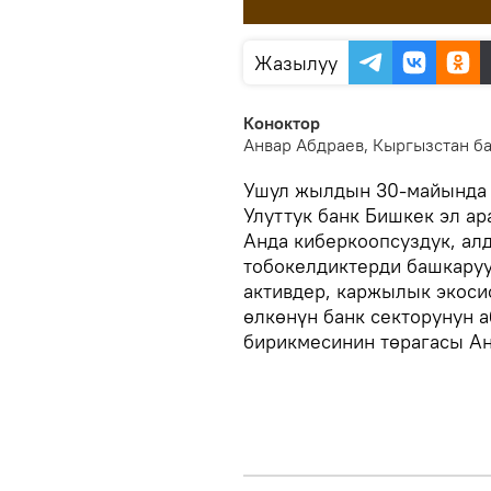
Жазылуу
Коноктор
Анвар Абдраев, Кыргызстан б
Ушул жылдын 30-майында 
Улуттук банк Бишкек эл а
Анда киберкоопсуздук, а
тобокелдиктерди башкаруу
активдер, каржылык экоси
өлкөнүн банк секторунун 
бирикмесинин төрагасы Ан