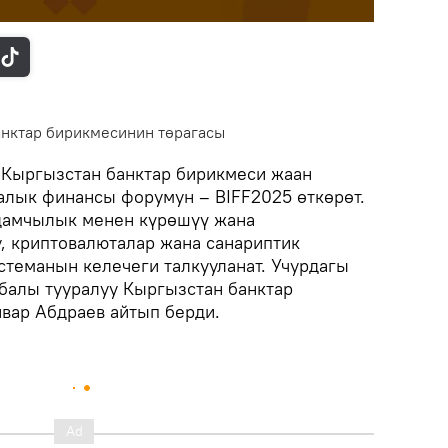
анктар бирикмесинин төрагасы
Кыргызстан банктар бирикмеси жаан
ралык финансы форумун – BIFF2025 өткөрөт.
лдамчылык менен күрөшүү жана
, криптовалюталар жана санариптик
стеманын келечеги талкууланат. Учурдагы
абалы тууралуу Кыргызстан банктар
вар Абдраев айтып берди.