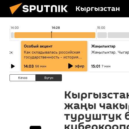
Кыргызстан
14:00
14:28
15:00
Особый акцент
Жаңылыктар
Выпуск
Как складывалась российская
Жаңылыктар. Чыга
государственность - история
России и геополитика Евразии
эфир
14:03
15:01
56 мин
7 мин
глазами аналитиков
Кечээ
Бүгүн
Кыргызста
жаңы чакы
туруштук б
киберкооп