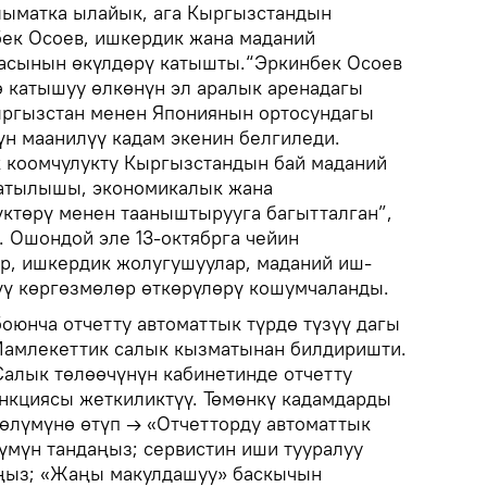
ыматка ылайык, ага Кыргызстандын
ек Осоев, ишкердик жана маданий
расынын өкүлдөрү катышты.“Эркинбек Осоев
 катышуу өлкөнүн эл аралык аренадагы
ыргызстан менен Япониянын ортосундагы
н маанилүү кадам экенин белгиледи.
к коомчулукту Кыргызстандын бай маданий
ратылышы, экономикалык жана
ктөрү менен тааныштырууга багытталган”,
. Ошондой эле 13-октябрга чейин
р, ишкердик жолугушуулар, маданий иш-
үү көргөзмөлөр өткөрүлөрү кошумчаланды.
оюнча отчетту автоматтык түрдө түзүү дагы
Мамлекеттик салык кызматынан билдиришти.
алык төлөөчүнүн кабинетинде отчетту
ункциясы жеткиликтүү. Төмөнкү кадамдарды
бөлүмүнө өтүп → «Отчетторду автоматтык
үмүн тандаңыз; сервистин иши тууралуу
ңыз; «Жаңы макулдашуу» баскычын