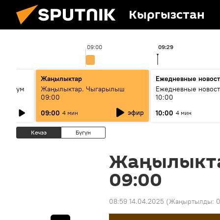
Кыргызстан
09:00
09:29
лько
Жаңылыктар
Ежедневные новос
кий бум
Жаңылыктар. Чыгарылыш
Ежедневные новост
09:00
10:00
му и как
эфир
09:00
10:00
4 мин
4 мин
Кечээ
Бүгүн
Жаңылыкт
09:00
08:59 14.04.2025
(Жаңыртылды:
0