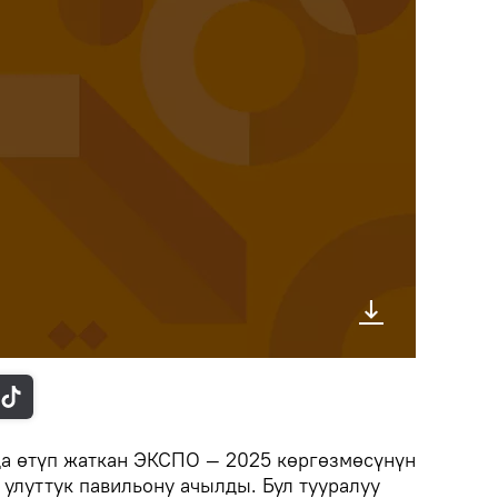
а өтүп жаткан ЭКСПО — 2025 көргөзмөсүнүн
улуттук павильону ачылды. Бул тууралуу