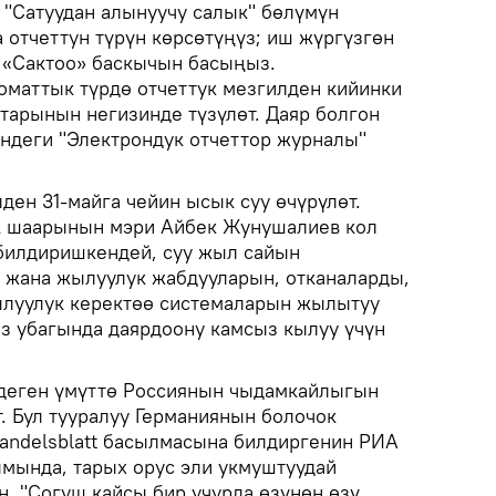
 "Сатуудан алынуучу салык" бөлүмүн
 отчеттун түрүн көрсөтүңүз; иш жүргүзгөн
 «Сактоо» баскычын басыңыз.
томаттык түрдө отчеттук мезгилден кийинки
арынын негизинде түзүлөт. Даяр болгон
индеги "Электрондук отчеттор журналы"
ден 31-майга чейин ысык суу өчүрүлөт.
к шаарынын мэри Айбек Жунушалиев кол
билдиришкендей, суу жыл сайын
 жана жылуулук жабдууларын, отканаларды,
ылуулук керектөө системаларын жылытуу
өз убагында даярдоону камсыз кылуу үчүн
 деген үмүттө Россиянын чыдамкайлыгын
. Бул тууралуу Германиянын болочок
andelsblatt басылмасына билдиргенин РИА
мында, тарых орус эли укмуштуудай
. "Согуш кайсы бир учурда өзүнөн өзү