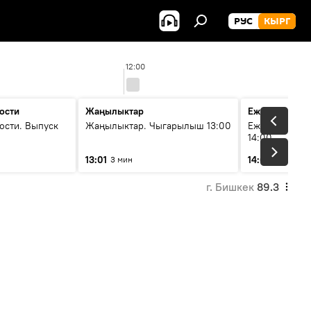
РУС
КЫРГ
12:00
ости
Жаңылыктар
Ежедневные 
ости. Выпуск
Жаңылыктар. Чыгарылыш 13:00
Ежедневные н
14:00
13:01
14:01
3 мин
3 мин
г. Бишкек
89.3