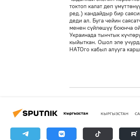
токтоп калат деп үмүттөнү
ред.) кандайдыр бир саяси
деди ал. Буга чейин саяс
менен сүйлөшүү боюнча ой
Украинада тынчтык күчтөр
кыйыткан. Ошол эле учурд
НАТОго кабыл алууга карш
Кыргызстан
КЫРГЫЗСТАН
СА