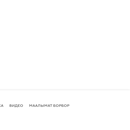
КА
ВИДЕО
МААЛЫМАТ БОРБОР