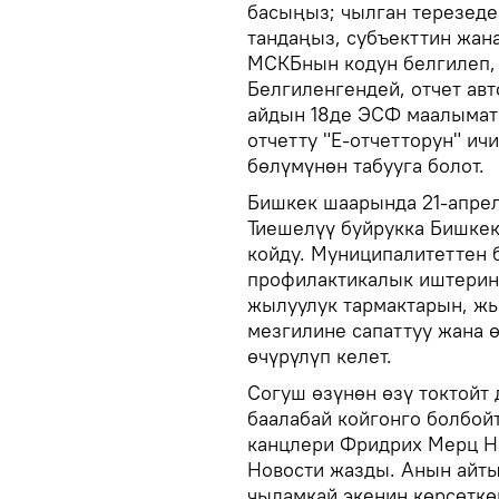
басыңыз; чылган терезеде
тандаңыз, субъекттин жана
МСКБнын кодун белгилеп,
Белгиленгендей, отчет ав
айдын 18де ЭСФ маалыматт
отчетту "Е-отчетторун" ич
бөлүмүнөн табууга болот.
Бишкек шаарында 21-апрел
Тиешелүү буйрукка Бишке
койду. Муниципалитеттен 
профилактикалык иштерин
жылуулук тармактарын, ж
мезгилине сапаттуу жана 
өчүрүлүп келет.
Согуш өзүнөн өзү токтойт
баалабай койгонго болбойт
канцлери Фридрих Мерц H
Новости жазды. Анын айты
чыдамкай экенин көрсөткөн