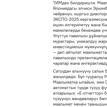
ТИМден билдиришти. Маал
Япониядагы элчиси Эркинб
чөйрөнүн, кыргыз диаспо
ЭКСПО-2025 көргөзмөсүнө
ишин илгерилетүү жана К
мамилелерди бекемдөө үчү
Улуттук павильон дүйнөлү
мурастары, уникалдуу жа
инвестициялык мүмкүнчүлү
— деп айтылат маалыматта
павильондо презентацияла
чаралар жана интерактивд
Сатуудан алынуучу салык б
жеңилдеди. Бул тууралуу 
Маалыматка ылайык, эми С
автоматтык түрдө түзүү ф
аткарыңыз: «Е-отчеттор» 
түзүүнүн жөндөөлөрү» бөл
маалымат менен таанышы