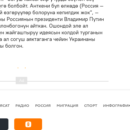
үгө болбойт. Анткени бул өлкөдө (Россия —
й өзгөрүүлөр болоруна кепилдик жок", —
атчы Россиянын президенти Владимир Путин
лонбогонун айткан. Ошондой эле ал
үн жайгаштыруу идеясын колдой турганын
а ал согуш аяктаганга чейин Украинаны
ы болгон.
ЯСАТ
РАДИО
РОССИЯ
МИГРАЦИЯ
СПОРТ
ИНФОГРАФИ