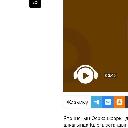
03:45
Жазылуу
Япониянын Осака шаарынд
алкагында Кыргызстандын 