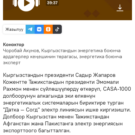
39:37
Жазылуу
Коноктор
Чоробай Акунов, Кыргызстандын энергетика боюнча
ардагерлер кеңешинин төрагасы, энергетика боюнча
эксперт
Кыргызстандын президенти Садыр Жапаров
Кожентте Тажикстандын президенти Эмомали
Рахмон менен сүйлөшүүлөрдү өткөрүп, CASA-1000
долбоорунун алкагында эки өлкөнүн
энергетикалык системаларын бириктире турган
"Датка — Согд" электр линиясын ишке киргизишти.
Долбоор Кыргызстан менен Тажикстандан
Афганстан жана Пакистанга электр энергиясын
экспорттоого багытталган.