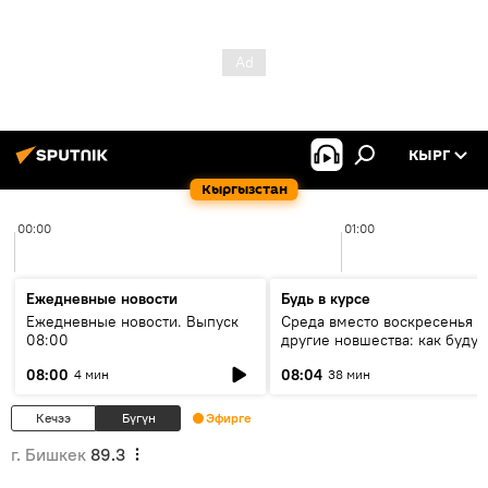
КЫРГ
Кыргызстан
00:00
01:00
Ежедневные новости
Будь в курсе
Ежедневные новости. Выпуск
Среда вместо воскресенья и
08:00
другие новшества: как будут
проходить выборы в КР?
08:00
08:04
4 мин
38 мин
Кечээ
Бүгүн
Эфирге
г. Бишкек
89.3