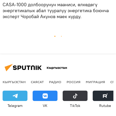
CASA-1000 долбоорунун мааниси, өлкөдөгү
энергетикалык абал тууралуу энергетика боюнча
эксперт Чоробай Акунов маек курду.
Кыргызстан
КЫРГЫЗСТАН
САЯСАТ
РАДИО
РОССИЯ
МИГРАЦИЯ
СП
Telegram
VK
ТikТоk
Rutube