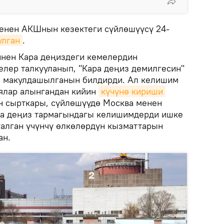
менен АКШнын кезектеги сүйлөшүүсү 24-
улган
.
инен Кара деңиздеги кемелердин
елер талкууланып, "Кара деңиз демилгесин"
 макулдашылганын билдирди. Ал келишим
ялар алынгандан кийин
күчүнө кириши 
ан сырткары, сүйлөшүүдө Москва менен
на деңиз тармагындагы келишимдерди ишке
алган үчүнчү өлкөлөрдүн кызматтарын
ан.