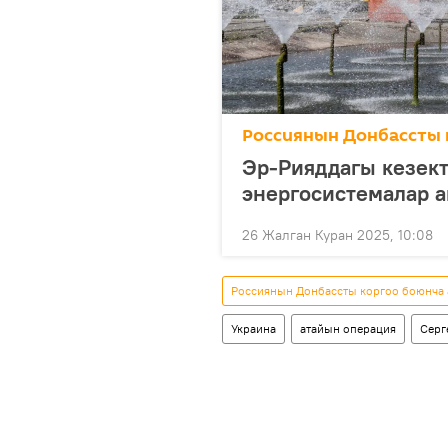
Россиянын Донбассты 
Эр-Рияддагы кезект
энергосистемалар 
26 Жалган Куран 2025, 10:08
Россиянын Донбассты коргоо боюнча
Украина
атайын операция
Серг