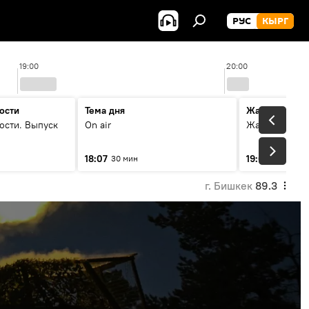
РУС
КЫРГ
19:00
20:00
ости
Тема дня
Жаңылыктар
ости. Выпуск
On air
Жаңылыктар.
18:07
19:01
30 мин
11 мин
г. Бишкек
89.3