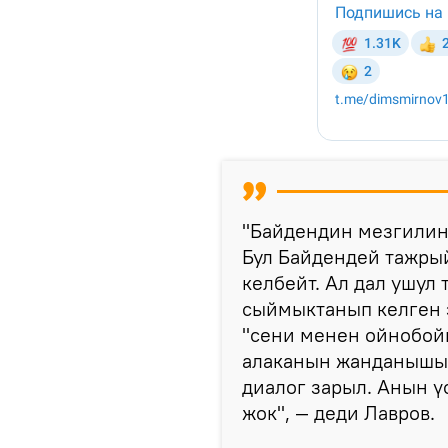
"Байдендин мезгилин
Бул Байдендей тажрый
келбейт. Ал дал ушу
сыймыктанып келген э
"сени менен ойнобойм
алаканын жанданышы 
диалог зарыл. Анын ү
жок", — деди Лавров.