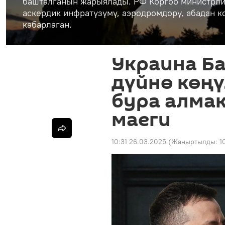
башталганын жарыялады. РФ Коргоо министрли
аскердик инфратүзүмү, аэродромдору, абадан 
кабарлаган.
Украина Б
дүйнө көң
бура алмак
маеги
10:31 26.03.2025
(Жаңыртылды:
1