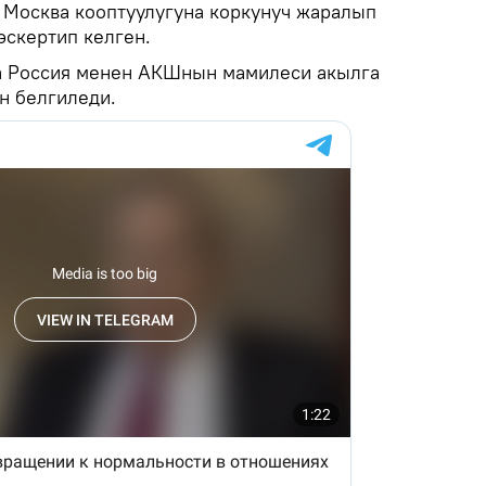
 Москва кооптуулугуна коркунуч жаралып
эскертип келген.
а Россия менен АКШнын мамилеси акылга
н белгиледи.