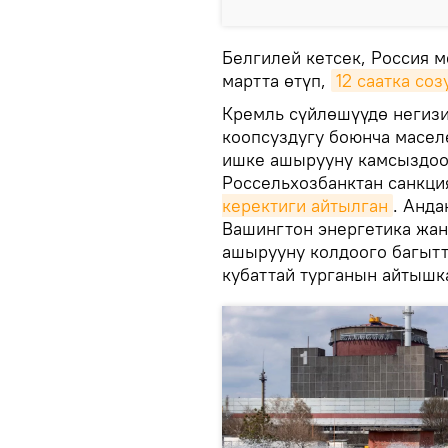
Белгилей кетсек, Россия 
мартта өтүп,
12 саатка соз
Кремль сүйлөшүүдө негиз
коопсуздугу боюнча масел
ишке ашырууну камсыздоо
Россельхозбанктан санкци
керектиги айтылган
. Анд
Вашингтон энергетика жа
ашырууну колдоого багытт
кубаттай турганын айтышк