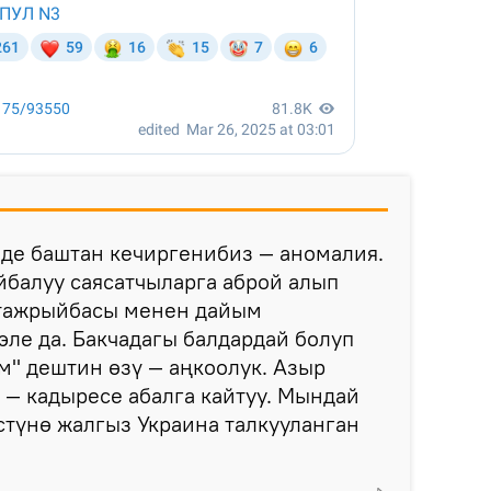
де баштан кечиргенибиз — аномалия.
балуу саясатчыларга аброй алып
л тажрыйбасы менен дайым
ле да. Бакчадагы балдардай болуп
" дештин өзү — аңкоолук. Азыр
— кадыресе абалга кайтуу. Мындай
стүнө жалгыз Украина талкууланган