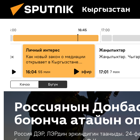
Кыргызстан
16:00
16:45
17:00
Личный интерес
Жаңылыктар
Выпуск
Как новый закон о медиации
Жаңылыктар. Чыга
открывает в Кыргызстане
культуру диалога
эфир
16:04
17:01
55 мин
7 мин
Кечээ
Бүгүн
Россиянын Донба
боюнча атайын о
Россия ДЭР, ЛЭРдин эркиндигин тааныды. 24-ф