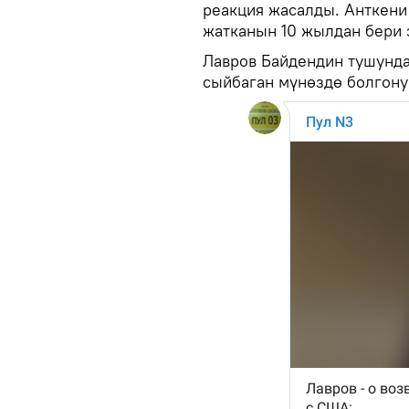
реакция жасалды. Анткени
жатканын 10 жылдан бери 
Лавров Байдендин тушунд
сыйбаган мүнөздө болгону