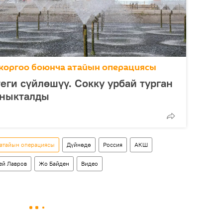
коргоо боюнча атайын операциясы
еги сүйлөшүү. Сокку урбай турган
аныкталды
 атайын операциясы
Дүйнөдө
Россия
АКШ
ей Лавров
Жо Байден
Видео