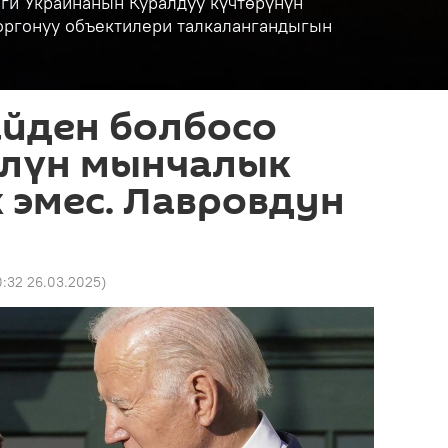
ги Украинанын Куралдуу күчтөрүнүн
коргонуу объектилери талкалангандыгын
айден болбосо
үлүн мынчалык
 эмес. Лавровдун
0:32 26.03.2025
)