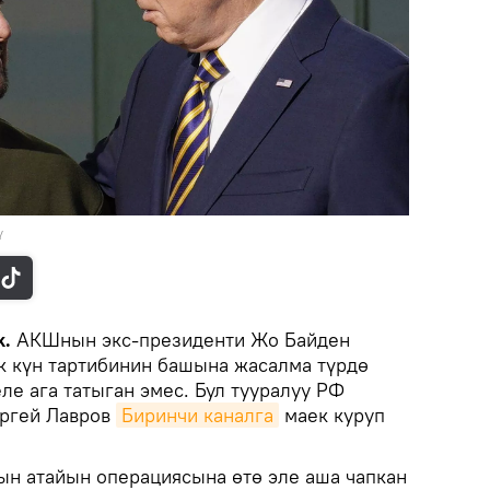
ү
k.
АКШнын экс-президенти Жо Байден
к күн тартибинин башына жасалма түрдө
е ага татыган эмес. Бул тууралуу РФ
ргей Лавров
Биринчи каналга
маек куруп
н атайын операциясына өтө эле аша чапкан