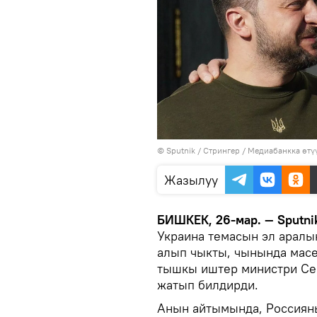
©
Sputnik
/ Стрингер
/
Медиабанкка өтү
Жазылуу
БИШКЕК, 26-мар. — Sputni
Украина темасын эл аралы
алып чыкты, чынында масел
тышкы иштер министри Се
жатып билдирди.
Анын айтымында, Россияны