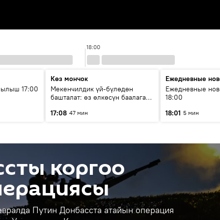
18:00
Көз мончок
Ежедневные нов
рылыш 17:00
Мекенчилдик үй-бүлөдөн
Ежедневные нов
башталат: өз өлкөсүн баалаган
18:00
муунду кантип тарбиялоо
17:08
18:01
47 мин
5 мин
керек?
ссты коргоо
перациясы
евралда Путин Донбасста атайын операция