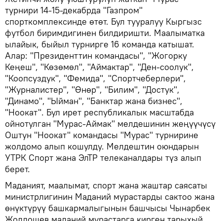
турнири 14-15-декабрда "Газпром"
спорткомплексинде өтөт. Бул тууралуу Кыргызс
футбол биримдигинен билдиришти. Маалыматка
ылайык, быйыл турнирге 16 команда катышат.
Алар: "Президенттин командасы", "Жогорку
Кеңеш", "Көзөмөл", "Аймактар", "Ден-соолук",
"Коопсуздук", "Фемида", "Спортчеберлери",
"Журналистер", "Өнөр", "Билим", "Достук",
"Динамо", "Ыйман", "Банктар жана бизнес",
"Ноокат". Бул ирет республикалык масштабда
ойнотулган "Мурас-Аймак" мелдешинин жеңүүчүсү
Оштун "Ноокат" командасы "Мурас" турнирине
жолдомо алып кошулду. Мелдештин оюндарын
УТРК Спорт жана ЭлТР телеканалдары түз алып
берет.
Маданият, маалымат, спорт жана жаштар саясаты
министрлигинин Маданий мурастарды сактоо жана
өнүктүрүү башкармалыгынын башчысы Чынарбек
Жолдошев маданий мурастарга кирген тарыхый