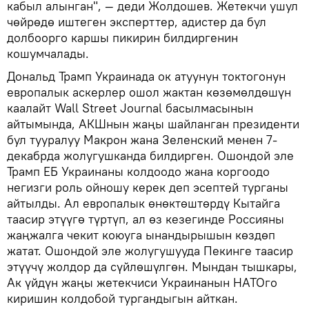
кабыл алынган", — деди Жолдошев. Жетекчи ушул
чөйрөдө иштеген эксперттер, адистер да бул
долбоорго каршы пикирин билдиргенин
кошумчалады.
Дональд Трамп Украинада ок атуунун токтогонун
европалык аскерлер ошол жактан көзөмөлдөшүн
каалайт Wall Street Journal басылмасынын
айтымында, АКШнын жаңы шайланган президенти
бул тууралуу Макрон жана Зеленский менен 7-
декабрда жолугушканда билдирген. Ошондой эле
Трамп ЕБ Украинаны колдоодо жана коргоодо
негизги роль ойношу керек деп эсептей турганы
айтылды. Ал европалык өнөктөштөрдү Кытайга
таасир этүүгө түртүп, ал өз кезегинде Россияны
жаңжалга чекит коюуга ынандырышын көздөп
жатат. Ошондой эле жолугушууда Пекинге таасир
этүүчү жолдор да сүйлөшүлгөн. Мындан тышкары,
Ак үйдүн жаңы жетекчиси Украинанын НАТОго
киришин колдобой тургандыгын айткан.