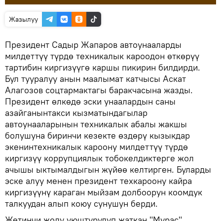
Жазылуу
Президент Садыр Жапаров автоунааларды
милдеттүү түрдө техникалык кароодон өткөрүү
тартибин киргизүүгө каршы пикирин билдирди.
Бул тууралуу анын маалымат катчысы Аскат
Алагозов соцтармактагы баракчасына жазды.
Президент өлкөдө эски унаалардын саны
азайганынтакси кызматындагылар
автоунааларынын техникалык абалы жакшы
болушуна биринчи кезекте өздөрү кызыкдар
экенинтехникалык кароону милдеттүү түрдө
киргизүү коррупциялык тобокелдиктерге жол
ачышы ыктымалдыгын жүйөө келтирген. Буларды
эске алуу менен президент техкароону кайра
киргизүүнү караган мыйзам долбоорун коомдук
талкуудан алып коюу сунушун берди.
Жетинчи жолу уюштурулуп жаткан "Мурас"