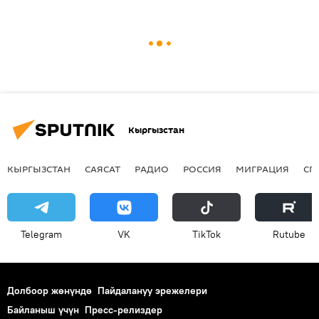
Кыргызстан
КЫРГЫЗСТАН
САЯСАТ
РАДИО
РОССИЯ
МИГРАЦИЯ
СП
Telegram
VK
ТikТоk
Rutube
Долбоор жөнүндө
Пайдалануу эрежелери
Байланыш үчүн
Пресс-релиздер