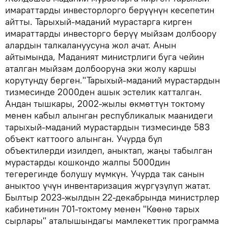
имараттарды инвесторлорго берүүнүн кесепетин
айтты. Тарыхый-маданий мурастарга кирген
имараттарды инвесторго берүү мыйзам долбоору
алардын талкалануусуна жол ачат. Анын
айтымында, Маданият министрлиги буга чейин
аталган мыйзам долбооруна эки жолу каршы
корутунду берген."Тарыхый-маданий мурастардын
тизмесинде 2000ден ашык эстелик катталган.
Андан тышкары, 2002-жылы өкмөттүн токтому
менен кабыл алынган республикалык маанидеги
тарыхый-маданий мурастардын тизмесинде 583
объект каттоого алынган. Учурда бул
объектилерди изилдеп, аныктап, жаңы табылган
мурастарды кошкондо жалпы 5000дин
тегерегинде болушу мүмкүн. Учурда так санын
аныктоо үчүн инвентаризация жүргүзүлүп жатат.
Былтыр 2023-жылдын 22-декабрында министрлер
кабинетинин 701-токтому менен "Көөнө тарых
сырлары" аталышындагы мамлекеттик программа