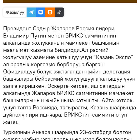
Жазылуу
Президент Садыр Жапаров Россия лидери
Владимир Путин менен БРИКС саммитинин
алкагында жолукканын мамлекет башчынын
маалымат кызматы билдирди.Ал расмий
жолугушуу аземине катышуу үчүн “Казань Экспо”
эл аралык көргөзмө борборуна барган.
Официалдуу бөлүк аяктагандан кийин делегация
башчылары бейрасмий жолугушууга катышуу үчүн
залга киришкен. Эскерте кетсек, иш сапардын
алкагында Жапаров БРИКС саммитинин мамлекет
башчыларынын жыйынына катышты. Айта кетсек,
ушул тапта Россияда, тагыраагы, Казань шаарында
дүйнөлүк ири иш-чара, БРИКСтин саммити өтүп
жатат.
Түркиянын Анкара шаарында 23-октябрда болгон
окуяда жабыркагандардын же каза болгондордун