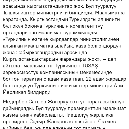
арасында кыргызстандыктар жок. Бул тууралуу
Тышкы иштер министрлиги билдирди. Маалыматка
караганда, Кыргызстандын Түркиядагы элчилиги
бул окуя боюнча Түркиянын компетенттүү
органдарынан маалымат сурамжылады.
«Түркиянын өзгөчө кырдаалдар министрлигинен
алынган маалыматка ылайык, каза болгондордун
жана жабыркагандардын арасында
Кыргызстандыктардын жарандары жок», — деп
айтылат маалыматта. Түркиянын TUSAŞ
аэрокосмостук компаниясынын мекемесинде
болгон терактан 5 адам каза таап, 22 адам жарадар
болгондугун Түркиянын ички иштер министри Али
Йерликая билдирди.
Медербек Сатыев Жогорку соттун төрагасы болуп
дайындалды. Бул тууралуу президенттин маалымат
кызматынан кабарлашты. Тиешелүү жарлыкка
президент Садыр Жапаров кол койгон. Сатыев
кийинки беш жылда өлкөнүн сот тармагын