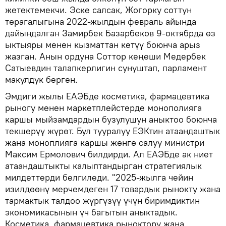
жетектемекчи. Эске салсак, Жогорку соттун
төрагалыгына 2022-жылдын февраль айында
дайындалган Замирбек Базарбеков 9-октябрда өз
ыктыяры менен кызматтан кетүү боюнча арыз
жазган. Анын ордуна Соттор кеңеши Медербек
Сатыевдин талапкерлигин сунуштап, парламент
макулдук берген.
Эмдиги жылы ЕАЭБде косметика, фармацевтика
рыногу менен маркетплейстерде монополияга
каршы мыйзамдардын бузулушун аныктоо боюнча
текшерүү жүрөт. Бул тууралуу ЕЭКтин атаандаштык
жана моноплияга каршы жөнгө салуу министри
Максим Ермолович билдирди. Ал ЕАЭБде ак ниет
атаандаштыкты калыптандырган стратегиялык
милдеттерди белгиледи. "2025-жылга чейин
изилдөөнү мерчемдеген 17 товардык рынокту жана
тармактык талдоо жүргүзүү үчүн биримдиктин
экономикасынын үч багытын аныктадык.
Косметика, фармацевтика рыноктору жана