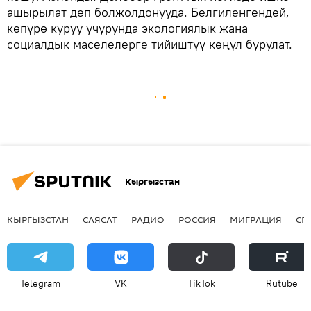
ашырылат деп болжолдонууда. Белгиленгендей,
көпүрө куруу учурунда экологиялык жана
социалдык маселелерге тийиштүү көңүл бурулат.
Кыргызстан
КЫРГЫЗСТАН
САЯСАТ
РАДИО
РОССИЯ
МИГРАЦИЯ
СП
Telegram
VK
ТikТоk
Rutube