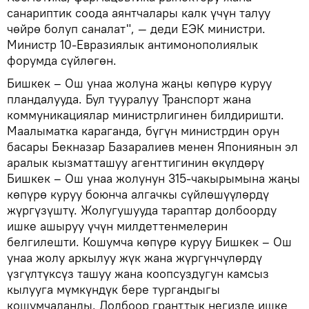
санариптик соода аянтчалары калк үчүн талуу
чөйрө болуп саналат", — деди ЕЭК министри.
Министр 10-Евразиялык антимонополиялык
форумда сүйлөгөн.
Бишкек – Ош унаа жолуна жаңы көпүрө куруу
пландалууда. Бул тууралуу Транспорт жана
коммуникациялар министрлигинен билдиришти.
Маалыматка караганда, бүгүн министрдин орун
басары Бекназар Базаралиев менен Япониянын эл
аралык кызматташуу агенттигинин өкүлдөрү
Бишкек – Ош унаа жолунун 315-чакырымына жаңы
көпүрө куруу боюнча алгачкы сүйлөшүүлөрдү
жүргүзүштү. Жолугушууда тараптар долбоорду
ишке ашыруу үчүн милдеттенмелерин
белгилешти. Кошумча көпүрө куруу Бишкек – Ош
унаа жолу аркылуу жүк жана жүргүнчүлөрдү
үзгүлтүксүз ташуу жана коопсуздугун камсыз
кылууга мүмкүндүк бере тургандыгы
кошумчаланды. Долбоор гранттык негизде ишке